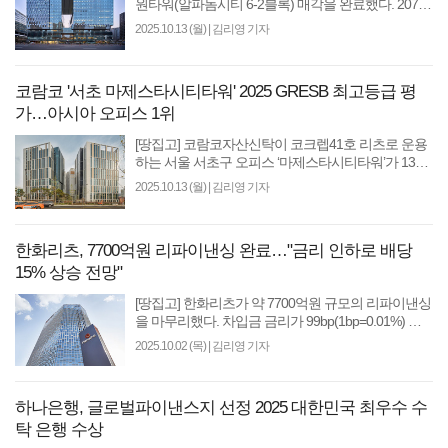
원타워(알파돔시티 6-2블록) 매각을 완료했다. 207년
도부터 시작된 판교 프로젝트로 매각차익만 약 1조
2025.10.13 (월)
|
김리영 기자
1200억원의 이익..
코람코 '서초 마제스타시티타워' 2025 GRESB 최고등급 평
가…아시아 오피스 1위
[땅집고] 코람코자산신탁이 코크렙41호 리츠로 운용
하는 서울 서초구 오피스 ‘마제스타시티타워’가 13일
세계 최고 권위의 부동산 지속가능성 평가기관
2025.10.13 (월)
|
김리영 기자
GRESB(Global Re..
한화리츠, 7700억원 리파이낸싱 완료…"금리 인하로 배당
15% 상승 전망"
[땅집고] 한화리츠가 약 7700억원 규모의 리파이낸싱
을 마무리했다. 차입금 금리가 99bp(1bp=0.01%) 하
락해 연간 약 71억원의 현금흐름 개선 효과가 발생할
2025.10.02 (목)
|
김리영 기자
것으로 예상된다..
하나은행, 글로벌파이낸스지 선정 2025 대한민국 최우수 수
탁 은행 수상