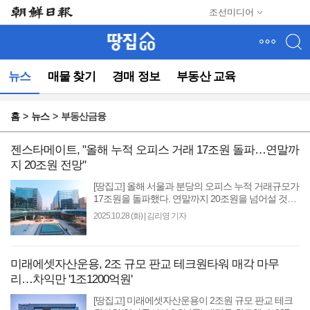
메
조선미디어
뉴
건
너
뛰
뉴스
매물 찾기
경매 정보
부동산 교육
기
(컨
텐
홈
뉴스
부동산금융
츠
영
역
젠스타메이트, "올해 누적 오피스 거래 17조원 돌파…연말까
으
지 20조원 전망"
로
[땅집고] 올해 서울과 분당의 오피스 누적 거래규모가
바
17조원을 돌파했다. 연말까지 20조원을 넘어설 것이
로
란 분석이 나왔다. 28일 국내 최대 상업용 부동산 종
2025.10.28 (화)
|
김리영 기자
이
합 서비스..
동)
미래에셋자산운용, 2조 규모 판교 테크원타워 매각 마무
리…차익만 '1조1200억원'
[땅집고] 미래에셋자산운용이 2조원 규모 판교 테크