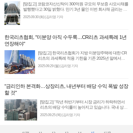
[땅집고] 코람코자산신탁이 300억원 규모의 무보증 사모사채를
발행했다고 30일 밝혔다. 만기 3년 물인 이번 회사채 금리는 동
종 업계 최저인 연 3.95%로 확정됐다. 최근 ..
2025.09.30 (화)
|
김리영 기자
한국리츠협회, "미분양 아직 수두룩…CR리츠 과세특례 1년
연장해야"
[땅집고] 한국리츠협회가 지방 미분양주택에 대한 CR
리츠의 과세특례 적용 기한을 기존 2025년 말에서
2026년 말까지 1년 연장해 줄 것을 기획재정부에 건의
2025.09.29 (월)
|
김리영 기자
했다고 밝혔다..
"금리인하 본격화…상장리츠, 내년부터 배당 수익 폭발 성장
할 것"
[땅집고] “작년 하반기부터 시장 금리가 하락하면서
리츠의 배당 수익률이 높아지고 있습니다. 국내 상장
리츠는 내년부터 배당 수익의 드라마틱한 성장이 있
2025.09.25 (목)
|
김리영 기자
을 것입..