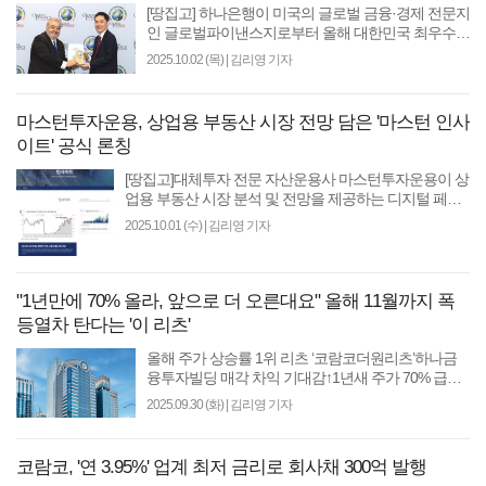
[땅집고] 하나은행이 미국의 글로벌 금융·경제 전문지
인 글로벌파이낸스지로부터 올해 대한민국 최우수
수탁 은행(Best Sub-Custodian Bank in Korea 2025)으
2025.10.02 (목)
|
김리영 기자
로 선정됐다고 밝혔..
마스턴투자운용, 상업용 부동산 시장 전망 담은 '마스턴 인사
이트' 공식 론칭
[땅집고]대체투자 전문 자산운용사 마스턴투자운용이 상
업용 부동산 시장 분석 및 전망을 제공하는 디지털 페이
지인 ‘마스턴 인사이트(Mastern Insight)’를 공식 론칭했..
2025.10.01 (수)
|
김리영 기자
"1년만에 70% 올라, 앞으로 더 오른대요" 올해 11월까지 폭
등열차 탄다는 '이 리츠'
올해 주가 상승률 1위 리츠 ‘코람코더원리츠’하나금
융투자빌딩 매각 차익 기대감↑1년새 주가 70% 급등
[땅집고] 여의도 한복판. 랜드마크 오피스인 하나금융
2025.09.30 (화)
|
김리영 기자
투자빌..
코람코, '연 3.95%' 업계 최저 금리로 회사채 300억 발행