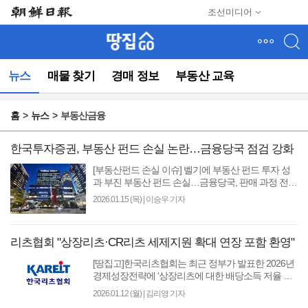
메
조선미디어
뉴
건
너
뛰
뉴스
매물 찾기
경매 정보
부동산 교육
기
(컨
텐
홈
뉴스
부동산금융
츠
영
역
한국투자증권, 부동산 펀드 손실 논란…금융당국 점검 강화
으
[부동산펀드 손실 이슈] 벨기에 부동산 펀드 투자 성
로
과 부진 부동산 펀드 손실…금융당국, 판매 과정 전반
바
점검증권업 최초 ‘2조 클럽’ 경사…내부통제 체계 강
2026.01.15 (목)
|
이승우 기자
로
화 다..
이
동)
리츠협회 "상장리츠·CR리츠 세제지원 확대 연장 포함 환영"
[땅집고]한국리츠협회는 최근 정부가 발표한 2026년
경제성장전략에 ‘상장리츠에 대한 배당소득 저율 분
리과세 세제혜택 확대’와 ‘CR리츠 세제지원 연장’이
2026.01.12 (월)
|
김리영 기자
포함..