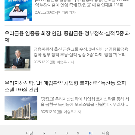
억 부당대출이 연임 족쇄 [땅집고] 대출 연체율 1%를 넘
긴 IBK기업은행이 내년 상반기까지 1조원 규모의 부실
2025.12.30 (화)
|
박기람 기자
채권..
우리금융 임종룡 회장 연임, 종합금융·정부정책·실적 '3중 과
제'
금융위원장 출신 금융그룹 수장, 3년 연임 성공종합금융
강화·정부 정책 부응·실적 상승 ‘3중’ 과제 [땅집고] 우리금
융지주 차기 회장 최종 후보로 임종룡 현 회장이..
2025.12.29 (월)
|
이승우 기자
우리자산신탁, 'LH 매입확약 차입형 토지산탁' 독산동 오피
스텔 196실 건립
[땅집고] 우리자산신탁이 차입형 토지신탁을 통해 서
울 금천구 독산동에 오피스텔을 건립한다. 우리자산
신탁은 한국토지주택공사(LH) 매입확약과 연계한 금
2025.12.29 (월)
|
이승우 기자
천구 독산..
이전
6
7
8
9
10
다음