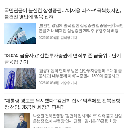
국민연금이 불신한 삼성증권…'이재용 리스크' 극복했지만,
불건전 영업에 발목 잡혀
[불건전 영업에 발목 잡힌 삼성증권 집중탐구] ①국민
연금 거래 배제된 삼성증권 28억주 유령주식 배당으
로 국민연금과 299억원 소송 재판 중증시 활황에 실
2026.01.09 (금)
|
김리영 기자
적 불렸지만..
'1300억 금융사고' 신한투자증권에 면죄부 준 금융위…단기
금융업 인가
[금융위원회 면죄부 받은 신한투자증권의 초대형 금
융사고] ‘내부통제 마비’→증권사 1300억 금융사고발
행어음 사업 인가, 시스템 ‘진짜 시험대’금융당국 제동
2026.01.08 (목)
|
이승우 기자
의..
"대통령 경고도 무시했다" '김건희 집사' 의혹에도 전북은행
장 선임..JB금융 회장의 파워?
박춘원 전북은행장, ‘김건희 집사게이트’ 의혹 뚫고 선임
은행장 없이 부행장 인사 단행…김기홍 JB금융 회장 영
향력‘이자장사’ 전북은행, 포트폴리오 확대 과제…..