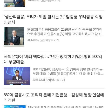
2026.01.05 (월)
|
이승우 기자
"생산적금융, 우리가 제일 잘하는 것" 임종룡 우리금융 회장
신년사
[땅집고] 우리금융그룹이 2026년 ‘생상적 금융’을 본격적
으로 추진하고 인공지능(AI) 역량 고도화하겠다고 강조했
다. 임종룡 우리금융지주 회장은 2일 신년사를 통해..
2026.01.02 (금)
|
이승우 기자
국책은행이 '비리 백화점'…7년간 방치한 기업은행의 800억
대 부당대출
[IBK 기업은행 집중탐구] ② 영화속 장면 연상케하는
부당 대출 수법들 [땅집고] “쪼개기 대출, 허위 대출,
허위증빙서류, 전직 직원” 중소기업과 소상공인을 지
2025.12.31 (수)
|
박기람 기자
원하..
882억 금융사고 조직적 은폐 기업은행…김성태 행장 연임에
직격탄
[IBK 기업은행 집중탐구] ① 김성태 행장, 연체율 1%·882