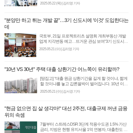
근 금융당국이 추진하는 부동산 지분형 모기지 사업
2025.05.22 (목)
|
김리영 기자
재원 마..
"분양만 하고 튀는 개발 끝"…3기 신도시에 '이것' 도입한다는
데
국토부, 21일 프로젝트리츠 설명회 개최부동산 개발
업계 지각변동 예고…뜨거운 관심 보여“3기 신도시에
프로젝트리츠 도입할 것” [땅집고] 고위험 고수익 구조
2025.05.21 (수)
|
김리영 기자
로 ..
"10년 VS 30년" 주택 대출 상환기간 어느쪽이 유리할까?
[땅집고] “대출 원금 상환기간을 길게 할 것이냐, 짧게
할 것이냐를 놓고 갑론을박이 벌어집니다. 10년 이상
사는 집이라면 ‘최대한 천천히’, 갈아타기 집이라면 ‘..
2025.05.21 (수)
|
김서경 기자
"현금 없으면 집 살 생각마!" 대선 2주전, 대출규제 꺼낸 금융
위의 속셈
7월부터 스트레스DSR 3단계 적용수도권 1.5% 가산
금리, 지방은 현행 유지서울 1억 연봉자, 대출한도 1