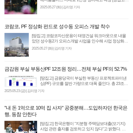
울산북구의 첫 대형마트 홈플러스가 하루 아침에 문
2025.05.27 (화)
|
김리영 기자
을 닫게 생겼..
코람코, PF 정상화 펀드로 성수동 오피스 개발 착수
[땅집고] 코람코자산운용이 태영건설 워크아웃으로 내몰
았던 성수동2가 오피스개발 사업을 인수해 사업 정상화에
나선다고 27일 밝혔다. 이 사업은 서울 성동구 성수..
2025.05.27 (화)
|
김리영 기자
금감원 부실 부동산PF 12조원 정리…전체 부실 PF의 52.7%
[땅집고] 금융당국이 부실한 부동산 프로젝트파이낸
싱(PF) 규모를 절반 가량으로 대폭 줄인다. 총 23조
9000억원 규모의 부실 부동산PF 중 52.7%인 12조
2025.05.23 (금)
|
김리영 기자
6000억원 규모에 대해 ..
"내 돈 1억으로 10억 집 사자" 공중분해…도입하자던 한국은
행, 동참 안한다
[땅집고] 한국은행이 “지분형 주택담보대출(모기지)
사업 관련 출자를 검토하고 있지 않다”고 밝혔다. 최