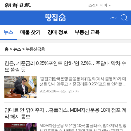
메
조선미디어
뉴
건
너
뛰
뉴스
매물 찾기
경매 정보
부동산 교육
기
(컨
텐
홈
뉴스
부동산금융
츠
영
역
한은, 기준금리 0.25%포인트 인하 '연 2.5%'…주담대 막차 수
으
요 쏠릴 듯
로
[땅집고]한국은행 금융통화위원회(이하 금통위)가 대
바
선을 닷새 앞두고 기준금리를 0.25%포인트 인하했
로
다. 금통위는 29일 통화정책방향 회의에서 기준금리
2025.05.29 (목)
|
김리영 기자
이
를 연 2.75%에서..
동)
임대료 안 깎아주자…홈플러스, MDM자산운용 10개 점포 계
약 해지 통보
MDM자산운용 보유한 10곳 홈플러스, 임대계약 일방
해지홈플러스 사태로 1만명 정리해고 예상 [땅집고]