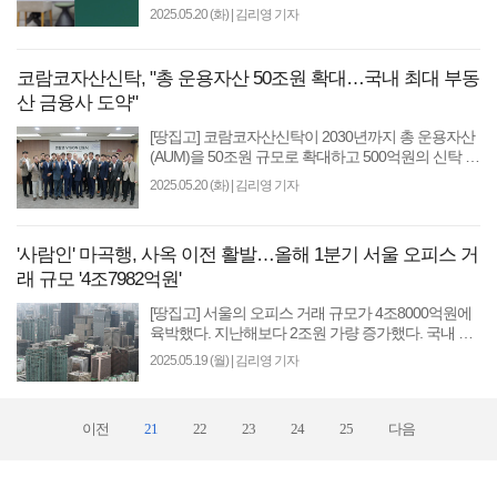
천만~3천만원 감소할 듯 [땅집고] 연봉 5000만원을
2025.05.20 (화)
|
김리영 기자
버는 직장인 A씨. 그..
코람코자산신탁, "총 운용자산 50조원 확대…국내 최대 부동
산 금융사 도약"
[땅집고] 코람코자산신탁이 2030년까지 총 운용자산
(AUM)을 50조원 규모로 확대하고 500억원의 신탁 계
약고 목표를 달성한다고 밝혔다. 코람코자산신탁과
2025.05.20 (화)
|
김리영 기자
코람코자산운용..
'사람인' 마곡행, 사옥 이전 활발…올해 1분기 서울 오피스 거
래 규모 '4조7982억원'
[땅집고] 서울의 오피스 거래 규모가 4조8000억원에
육박했다. 지난해보다 2조원 가량 증가했다. 국내 최
대 상업용 부동산 종합 서비스 기업 젠스타메이트 리
2025.05.19 (월)
|
김리영 기자
서치센터가..
이전
21
22
23
24
25
다음