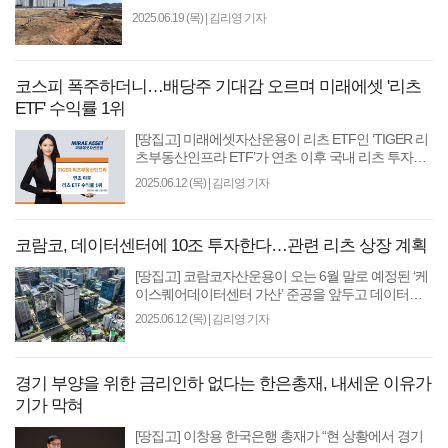
교통부는 19일 오후 한국리츠협회에서 지자체 4곳과
2025.06.19 (목)
|
김리영 기자
지방공..
코스피 폭주하더니…배당주 기대감 오르며 미래에셋 '리츠
ETF' 수익률 1위
[땅집고] 미래에셋자산운용이 리츠 ETF인 ‘TIGER 리
츠부동산인프라 ETF’가 연초 이후 국내 리츠 투자
ETF 중 수익률 1위를 기록했다고 12일 밝혔다. 코스
2025.06.12 (목)
|
김리영 기자
콤 ETF체크에 따르..
코람코, 데이터센터에 10조 투자한다…관련 리츠 상장 계획
[땅집고] 코람코자산운용이 오는 6월 말로 예정된 ‘케
이스퀘어데이터센터 가산’ 준공을 앞두고 데이터센
터에 대한 투자 확대를 본격화 한다고 12일 밝혔다.
2025.06.12 (목)
|
김리영 기자
부동산자..
경기 부양을 위한 금리인하 없다는 한은총재, 내세운 이유가
기가 막혀
[땅집고] 이창용 한국은행 총재가 “현 상황에서 경기