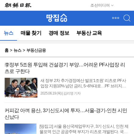
메
조선미디어
뉴
건
너
뛰
뉴스
매물 찾기
경매 정보
부동산 교육
기
(컨
텐
홈
뉴스
부동산금융
츠
영
역
李정부 5조원 투입해 건설경기 부양…어려운 PF사업장 리
으
츠로 구한다
로
새 정부 2차 추가경정예산 발표‘1조원’ 리츠로 PF사
바
업장 지원10% 넘던 금리, 5~6%대로…PF 브리지론
로
지원 [땅집고] 정부가 침체한 건설 경기를 부양하기
2025.06.19 (목)
|
김리영 기자
이
위해 1조원 규모..
동)
커피값 아껴 용산, 3기신도시에 투자…서울-경기-인천 시민
신났다
[땅집고] 서울 용산국제업무지구, 3기 신도시, 인천 제
물포역 인근 공공주택 부지가 리츠로 개발된다. 국토