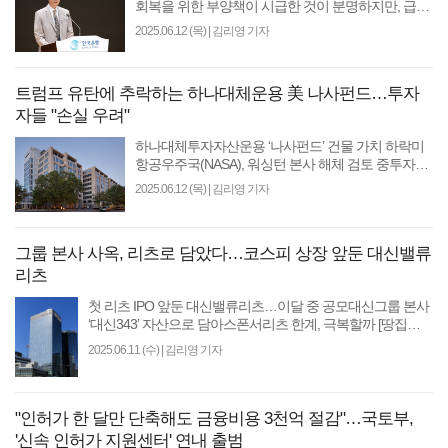
회복을 위한 부양책이 시급한 것이 분명하지만, 급하
다고 경기 부양책에만 과도하게 의존할 경우 사후적
2025.06.12 (목)
|
김리영 기자
으로 더..
트럼프 유탄에 추락하는 하나대체운용 美 나사펀드…투자
자들 "손실 우려"
하나대체투자자산운용 ‘나사펀드’ 건물 가치 하락미
항공우주국(NASA), 워싱턴 본사 해체 검토 중투자자
들 “원금 손실 우려된다” [땅집고] 하나대체투자자산
2025.06.12 (목)
|
김리영 기자
운용이..
그룹 본사 사옥, 리츠로 담았다…코스피 상장 앞둔 대신밸류
리츠
첫 리츠 IPO 앞둔 대신밸류리츠…이달 중 공모대신그룹 본사
‘대신343’ 자산으로 담아스폰서리츠 한계, 극복할까 [땅집고]
대신자산신탁..
2025.06.11 (수)
|
김리영 기자
"인허가 한 달만 단축해도 금융비용 3천억 절감"…국토부,
'신속 인허가 지원센터' 연내 출범