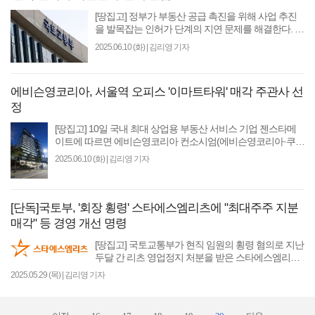
[땅집고] 정부가 부동산 공급 촉진을 위해 사업 추진
을 발목잡는 인허가 단계의 지연 문제를 해결한다. 이
를 위해 연내 신속 인허가 지원센터를 출범한다는 계
2025.06.10 (화)
|
김리영 기자
획이다...
에비슨영코리아, 서울역 오피스 '이마트타워' 매각 주관사 선
정
[땅집고] 10일 국내 최대 상업용 부동산 서비스 기업 젠스타메
이트에 따르면 에비슨영코리아 컨소시엄(에비슨영코리아·쿠시
먼앤웨이크필드코리아)이 서울 도심권역(..
2025.06.10 (화)
|
김리영 기자
[단독]국토부, '회장 횡령' 스타에스엠리츠에 "최대주주 지분
매각" 등 경영 개선 명령
[땅집고] 국토교통부가 현직 임원의 횡령 혐의로 지난
두달 간 리츠 영업정지 처분을 받은 스타에스엠리츠
(옛 모두투어리츠)에 대해 경영 정상화를 주문했다.
2025.05.29 (목)
|
김리영 기자
29일 국토..