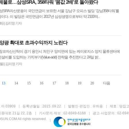
물로…삼성SRA, 358타워 '몸값 2배'로 돌아왔다
삼성SRA자산운용이 국민연금이 보유한 서울 강남구 오피스 빌딩 ‘강남358타워’를
이다. 이 빌딩은 국민연금이 2017년 삼성생명으로부터 약 2100억..
(화)
|
김리영 기자
태양광 확대로 초과수익까지 노린다
코람코자산신탁이 경기 용인시 처인구 양지면에 있는 케이로지스 양지 물류센터에
설비를 도입하는 가치부가(Value-add) 전략을 추진한다고 24일 밝..
(월)
|
김리영 기자
13
14
15
16
17
18
19
20
다음
아 03909
등록년월일 : 2015 .09.22
발행인·편집인 : 유하용
제호 : 땅집
종대로 21길 22, 2층
기사문의·제보 : 02-6949-6168
광고·사업문의 : 02-6949
UN.COM All rights reserved.