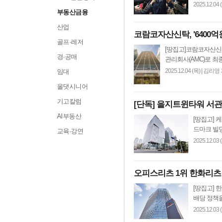
2025.12.04 
부동산금융
산업
코람코자산신탁, '6400
골프·레저
[땅집고]코람코자산신
경·공매
관리회사(AMC)로 최종
2025.12.04 (목)
|
김리영 
임대
올댓시니어
기고칼럼
[단독] 을지트윈타워 서
AI부동산
[땅집고]
드마크 빌딩
교육·강연
2025.12.03 
오피스리츠 1위 한화리츠
[땅집고]
배당 정책을
2025.12.03 