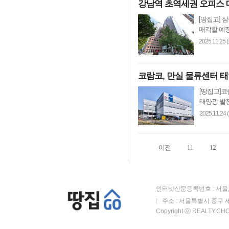
강남역 초역세권 오피스 매
[땅집고] 
매각할 예정
2025.11.25 
코람코, 만실 물류센터 
[땅집고]
태양광 발전
2025.11.24 
이전
11
12
인터넷신문등록번호 : 서울, 
주소 : 서울특별시 중구 세
Copyright ⓒ REALTY.CHOS