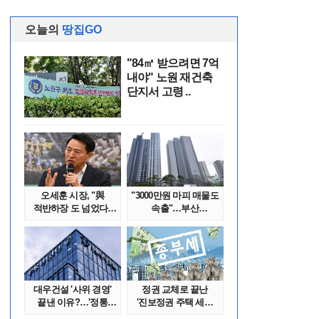
오늘의
땅집GO
"84㎡ 받으려면 7억
내야" 노원 재건축
단지서 고령 ..
오세훈 시장, "與
"3000만원 마피 매물도
적반하장 도 넘었다"
속출"…부산
반박한 이유는
대단지서도 잔금..
대우건설 '사위 경영'
정권 교체로 끝난
끝낸 이유?…'정통
'진보정권 주택 세금
대우맨' 사..
폭탄'