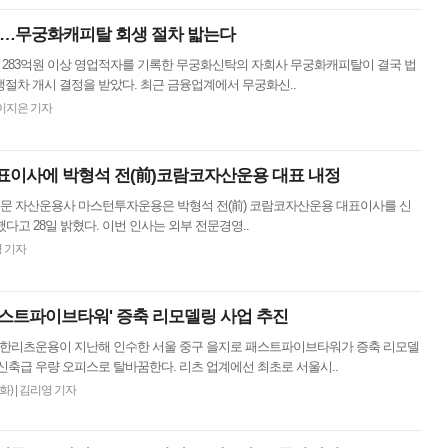
?…무궁화캐피탈 회생 절차 밟는다
해 283억원 이상 영업적자를 기록한 무궁화신탁의 자회사 무궁화캐피탈이 결국 법
절차 개시 결정을 받았다. 최근 금융업계에서 무궁화신..
이지은 기자
표이사에 박형석 전(前)코람코자산운용 대표 내정
전문 자산운용사 마스턴투자운용은 박형석 전(前) 코람코자산운용 대표이사를 신
다고 28일 밝혔다. 이번 인사는 외부 전문경영..
 기자
패스트파이브타워' 증축 리모델링 사업 추진
 신한리츠운용이 지난해 인수한 서울 중구 을지로 패스트파이브타워가 증축 리모델
신축급 우량 오피스로 탈바꿈한다. 리츠 업계에선 최초로 서울시..
(화)
|
김리영 기자