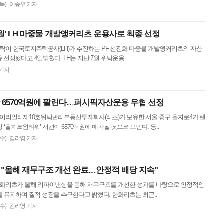
(목)
|
이승우 기자
억원' LH 마중물 개발앵커리츠 운용사로 최종 선정
탁이 한국토지주택공사(LH)가 추진하는 PF 선진화 마중물 개발앵커리츠의 자산
 선정됐다고 4일밝혔다. LH는 지난 7월 위탁운용..
기자
관 6570억원에 팔린다…퍼시픽자산운용 우협 선정
 케이리얼티제10호위탁관리부동산투자회사(리츠)가 보유한 서울 중구 을지로4가 랜
 ‘을지트윈타워’ 서관이 6570억원에 매각될 것으로 보인다. 동..
(수)
|
김리영 기자
 "올해 재무구조 개선 완료…안정적 배당 지속"
 한화리츠가 올해 리파이낸싱을 통해 재무구조를 개선한 성과를 바탕으로 안정적인
 유지하며 질적 성장을 추구한다고 밝혔다. 한화리츠는 최근..
(수)
|
김리영 기자