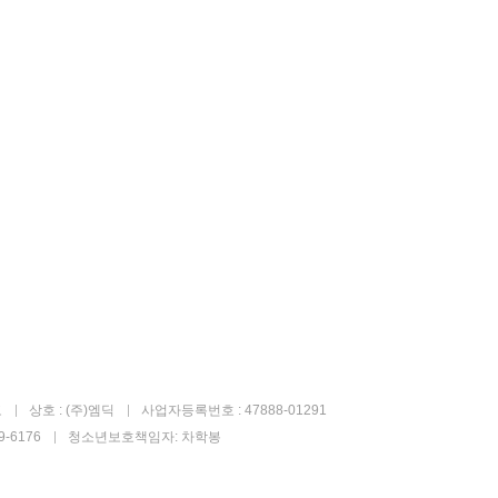
고
상호 : (주)엠딕
사업자등록번호 : 47888-01291
-6176
청소년보호책임자: 차학봉