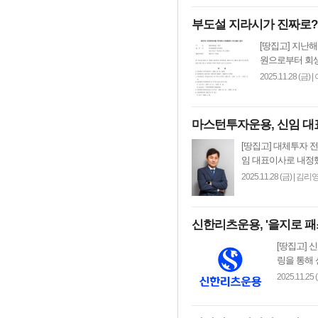
부도설 지라시가 진짜로
[땅집고] 지난
원으로부터 회생
2025.11.28 (금)
|
마스턴투자운용, 신임 대
[땅집고] 대체투자 
임 대표이사로 내정했
2025.11.28 (금)
|
김리영
신한리츠운용, '을지로 
[땅집고]
링을 통해 
2025.11.25 