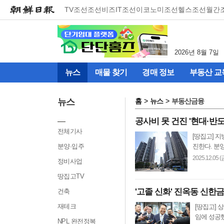
메
TV조선
조선비즈
IT조선
이코노미조선
헬스조선
월간
뉴
건
너
뛰
2026년 8월 7일
기
(컨
뉴스
매물 찾기
경매 정보
부동산 교
텐
츠
영
뉴스
홈
뉴스
부동산금융
역
으
공사비 못 건진 '현대·반도
로
전체기사
[땅집고] 
바
분양·입주
진한다. 분
로
이
2025.12.05 (
정비사업
동)
땅집고TV
'고졸 신화' 진옥동 신한
건축
재테크
[땅집고] 
임에 성공했
NPL 완전정복