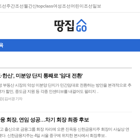
조선
주간조선
월간산
topclass
여성조선
어린이조선일보
육
·한신', 미분양 단지 통째로 '임대 전환'
지방 부동산 시장의 악성 미분양 단지가 민간임대로 전환하는 방안을 본격적으로 추
양가 할인, 중도금 지원 등 각종 인센티브를 내걸어도 팔리지 ..
금)
|
김서경 기자
금융 회장, 연임 성공…차기 회장 최종 후보
상고 출신으로 금융그룹 회장 자리에 오른 진옥동 신한금융지주 회장이 사실상 연
다. 신한금융지주는 4일 서울 중구에 위치한 본사에서 회장후보..