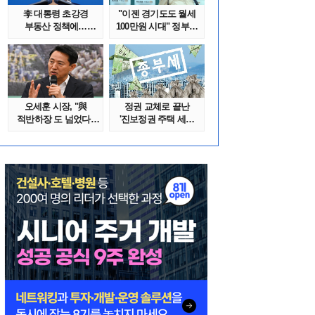
李 대통령 초강경
"이젠 경기도도 월세
부동산 정책에…
100만원 시대" 정부發
추미애 '경기도 재..
전세종말..
오세훈 시장, "與
정권 교체로 끝난
적반하장 도 넘었다"
'진보정권 주택 세금
반박한 이유는
폭탄'