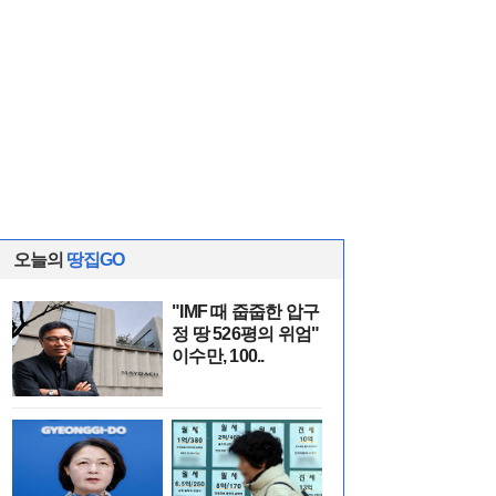
오늘의
땅집GO
"IMF 때 줍줍한 압구
정 땅 526평의 위엄"
이수만, 100..