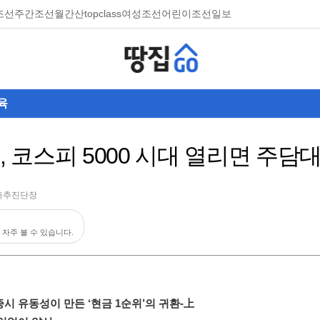
조선
주간조선
월간산
topclass
여성조선
어린이조선일보
육
', 코스피 5000 시대 열리면 주
축추진단장
 자주 볼 수 있습니다.
 증시 유동성이 만든 ‘현금 1순위’의 귀환-上