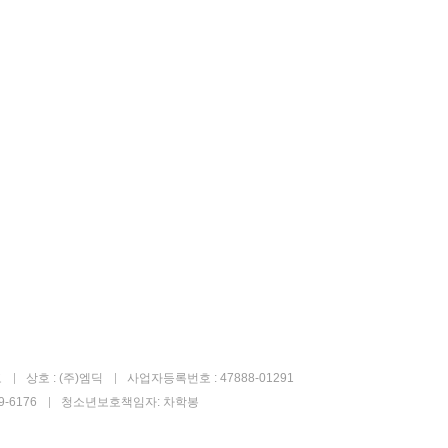
고
상호 : (주)엠딕
사업자등록번호 : 47888-01291
-6176
청소년보호책임자: 차학봉