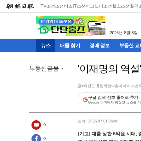
메
TV조선
조선비즈
IT조선
이코노미조선
헬스조선
월간
뉴
건
너
뛰
2026년 8월 8일
기
(컨
뉴스
매물 찾기
경매 정보
부동산 교
텐
츠
영
'이재명의 역설
역
부동산금융
으
로
바
글=유상근 올림픽선수촌아파트 재건
로
구글 검색 선호 출처로 추가
이
Google 검색에서 땅집고 뉴스를 더
동)
입력 : 2025.07.01 06:00
0
[기고] 대출 상한 6억원 시대,
0