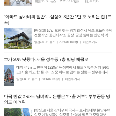
>
땅집Go
뉴스
2026.07.17 (금)
배민주 기자
|
|
기임대 플랫폼 단단홈즈 관계자는 “같은 지역, 같은
면적, 비슷한 ...
"아파트 공사비의 절반"…삼성이 3년간 1만 호 노리는 집 [르
포]
[땅집고] 16일 오전 찾은 경기 화성시 목조 모듈러주택
전문기업 ‘공간제작소’ 공장. 공장 옆에는 연면적 약
330㎡(100평) 규모의 2층 단독주택이 들어서 있었다.
>
땅집Go
뉴스
2026.07.16 (목)
배민주 기자
|
|
짙은색 처마가 건물 양옆으로 길게 뻗어 있었고, 통유
리 외벽과 ...
호가 20% 낮췄다, 서울 성수동 7층 빌딩 매물로
대지 443㎡… 연면적 1929㎡ 뚝섬역에서 도보 약 8분 거리 [땅집
고] 서울 최고 핫 플레이스 중 하나로 꼽히는 성동구 성수동에서
지상 7층 규모 빌딩이 매물로 나왔다. 매도자가 당초보다 20%쯤
>
땅집Go
뉴스
2026.07.15 (수)
배민주 기자
|
|
가격을 낮춰 주목된다. ...
마곡 반값 아파트 날벼락…은행은 "대출 거부", 부부공동 명
의도 어려워
[땅집고] 서울 강서구 마곡지구 토지임대부 분양주택
입주 예정자들이 입주를 한 달여 앞두고 주택담보대