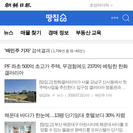
메
조선미디어
뉴
건
너
뛰
뉴스
매물 찾기
경매 정보
부동산 교육
기
(컨
텐
'
배민주 기자
'
검색결과
( 1,709건 중 31~40건 )
츠
영
역
PF 좌초 500억 초고가 주택, 무경험에도 2370억 베팅한 한화
으
갤러리아
로
바
[땅집고] 한화갤러리아가 서울 강남구 신사동에서 첫
로
주택사업을 추진한다. 압구정 갤러리아 명품관과 가
까운 옛 ‘더피크도산’ 사업부지를 인수해 소규모 하이
이
>
땅집Go
뉴스
2026.07.22 (수)
배민주 기자
|
|
엔드 주거단지로 개발하는 방안을 검토하고 있다. 백
동)
화점과 ...
해운대 바다가 한눈에…13평 단기임대 호텔보다 30% 저렴
[땅집고] 부산 해운대구 마린시티에 해운대 바다를 조
망할 수 있는 풀옵션 원베드룸 오피스텔이 단기임대