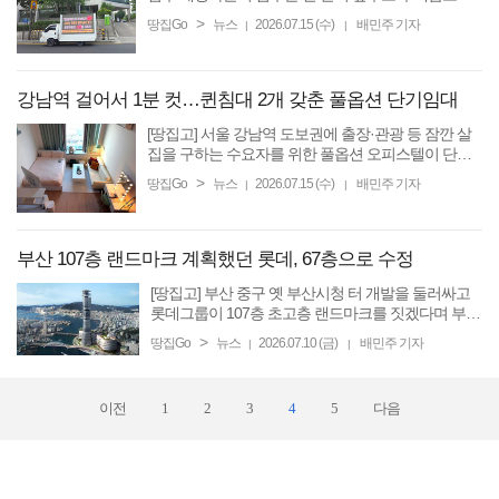
출을 제때 받지 못할 처지에 놓였다. 정부가 뒤늦게 일
>
땅집Go
뉴스
2026.07.15 (수)
배민주 기자
|
|
반 디딤돌대출을 적용하기로 했지만, 은행 영업점마
다 안내가 ...
강남역 걸어서 1분 컷…퀸침대 2개 갖춘 풀옵션 단기임대
[땅집고] 서울 강남역 도보권에 출장·관광 등 잠깐 살
집을 구하는 수요자를 위한 풀옵션 오피스텔이 단기
임대 매물로 나왔다. 지하철 2호선과 신분당선을 이용
>
땅집Go
뉴스
2026.07.15 (수)
배민주 기자
|
|
하기 편하고, 테헤란로 업무지구와 병원·학원·상업시
설이 가까워 ...
부산 107층 랜드마크 계획했던 롯데, 67층으로 수정
[땅집고] 부산 중구 옛 부산시청 터 개발을 둘러싸고
롯데그룹이 107층 초고층 랜드마크를 짓겠다며 부산
원도심 핵심 부지 개발에 나섰지만, 백화점·쇼핑몰 등
>
땅집Go
뉴스
2026.07.10 (금)
배민주 기자
|
|
상업시설만 먼저 문을 열고 타워동은 20년 넘게 개발
이 미뤄지고 ...
이전
1
2
3
4
5
다음