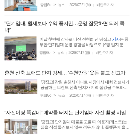
매물로 나왔다. 해운대 관광객은 물론 센텀시티·벡스
>
땅집Go
뉴스
2026.07.21 (화)
배민주 기자
|
|
코 일대 업부 출장자나 부산에서 한 달 살기를 원하는
장기 체류 ...
"단기임대, 월세보다 수익 좋지만…운영 잘못하면 되레 쪽
박"
이날 첫번째 강사로 나선 전현희 전 땅집고
기자
는 풍
부한 단기임대 운영 경험을 바탕으로 유망 입지 분석
과 수익성 검증의 중요성을 강조했다.
>
땅집Go
뉴스
2026.07.17 (금)
배민주 기자
|
|
춘천 신축 브랜드 단지 강세… '수천만원' 웃돈 붙고 신고가
[땅집고] 강원 춘천시 아파트 시장에서 대형 건설사가
공급하는 브랜드 신축 단지가 지역 집값을 주도하는
현상이 뚜렷해지고 있다. 새 아파트 공급이 제한적인
>
땅집Go
뉴스
2026.07.17 (금)
배민주 기자
|
|
상황에서 브랜드와 상품성을 갖춘 단지로 수요가 몰
리면서, ...
"사진이랑 똑같네" 예약률 터지는 단기임대 사진 촬영 비밀
[땅집고] 단기임대 매물을 고를 때 이용자(게스트)는
집을 직접 둘러보지 않는 경우가 많다. 플랫폼에 올라
온 사진과 방 설명만 보고 머물 숙소를 결정한다. 단