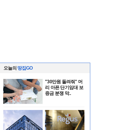
오늘의
땅집GO
"30만원 돌려줘" 머
리 아픈 단기임대 보
증금 분쟁 막..