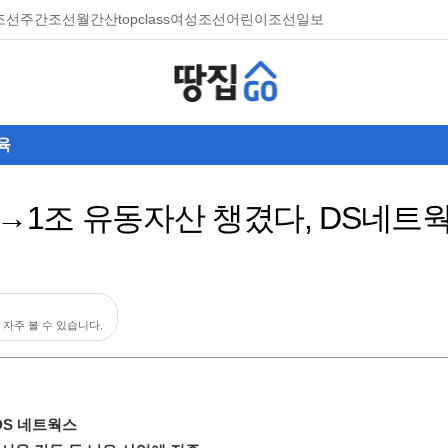
조선
주간조선
월간산
topclass
여성조선
어린이조선일보
육
억→1조 유동자산 챙겼다, DS네트
 자주 볼 수 있습니다.
DS 네트웍스