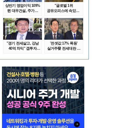
상반기 영업이익 109%
"글로벌 1위
뛴 대우건설, 주가는
공유오피스에 속았다"
'고점 대..
1년간 줄적자, 리..
"경기 전세살고, 강남
'전셋값 17% 폭등'
40억 차익" 갭투자
실거주發 전세대란 또
막은 금융위..
오나