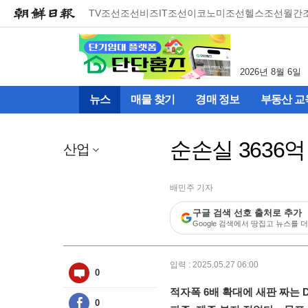
메
TV조선
조선비즈
IT조선
이코노미조선
헬스조선
월간
뉴
건
너
뛰
2026년 8월 6일
기
(컨
뉴스
매물 찾기
경매 정보
부동산 교
텐
츠
영
순손실 3636
역
산업
으
로
바
배민주 기자
로
구글 검색 선호 출처로 추가
이
Google 검색에서 땅집고 뉴스를 더
동)
입력 : 2025.05.27 06:00
0
적자폭 6배 확대에 새판 짜는 
0