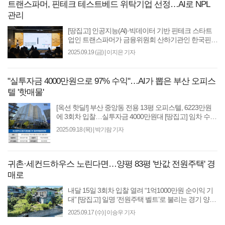
트랜스파머, 핀테크 테스트베드 위탁기업 선정…AI로 NPL
관리
[땅집고] 인공지능(Al)·빅데이터 기반 핀테크 스타트
업인 트랜스파머가 금융위원회 산하기관인 한국핀테
크지원센터가 주관하는 금융 규제 테스트베드 제 14
2025.09.19 (금)
|
이지은 기자
차 위탁테..
"실투자금 4000만원으로 97% 수익"…AI가 뽑은 부산 오피스
텔 '핫매물'
[옥션 핫딜!] 부산 중앙동 전용 13평 오피스텔, 6223만원
에 3회차 입찰…실투자금 4000만원대 [땅집고] 임차 수요
가 풍부한 부산 중앙역 도보 1분 거리 오피스텔이 전세금
2025.09.18 (목)
|
박기람 기자
보..
귀촌·세컨드하우스 노린다면…양평 83평 '반값 전원주택' 경
매로
내달 15일 3회차 입찰 열려 “1억1000만원 순이익 기
대” [땅집고] 일명 ‘전원주택 벨트’로 불리는 경기 양평
군에 지은 지 4년된 전용 83평짜리 단독주택이 시세
2025.09.17 (수)
|
이승우 기자
반값..