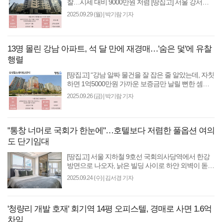
찰…시세 대비 9000만원 저렴 [땅집고] 서울 강서구
화곡동에서 11평짜리 신축 오피스텔이 1억5600만원
2025.09.29 (월)
|
박기람 기자
에 경매로 나왔..
13명 몰린 강남 아파트, 석 달 만에 재경매…'숨은 덫'에 유찰
행렬
[땅집고] “강남 알짜 물건을 잘 잡은 줄 알았는데, 자칫
하면 1억5000만원 가까운 보증금만 날릴 뻔한 셈이
지요.” 지난 5월 서울중앙지법 경매에서 서울 강남의
2025.09.26 (금)
|
박기람 기자
전용면..
"통창 너머로 국회가 한눈에"…호텔보다 저렴한 풀옵션 여의
도 단기임대
[땅집고] 서울 지하철 9호선 국회의사당역에서 한강
방면으로 나오자, 낡은 빌딩 사이로 하얀 외벽이 돋보
이는 ‘여의도 현대 마에스트로’가 나왔다. 이 오피스텔
2025.09.24 (수)
|
김서경 기자
은 ..
'청량리 개발 호재' 회기역 14평 오피스텔, 경매로 사면 1.6억
차익