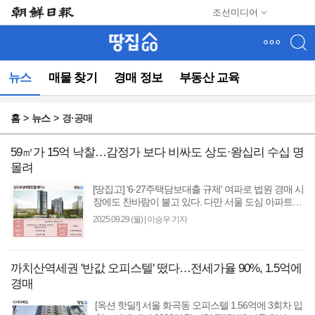
메
조선미디어
뉴
건
너
뛰
뉴스
매물 찾기
경매 정보
부동산 교육
기
(컨
텐
홈
뉴스
경·공매
츠
영
역
59㎡가 15억 낙찰…감정가 보다 비싸도 상도·왕십리 수십 명
으
몰려
로
[땅집고] ‘6·27주택담보대출 규제’ 여파로 법원 경매 시
바
장에도 찬바람이 불고 있다. 다만 서울 도심 아파트에
로
는 여전히 응찰자가 20~30명씩 몰리고 감정가의
2025.09.29 (월)
|
이승우 기자
이
100%를 넘..
동)
까치산역세권 '반값 오피스텔' 떴다…전세가율 90%, 1.5억에
경매
[옥션 핫딜!] 서울 화곡동 오피스텔 1.56억에 3회차 입