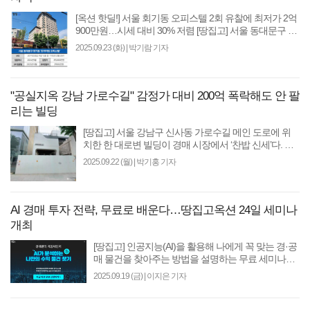
[옥션 핫딜!] 서울 회기동 오피스텔 2회 유찰에 최저가 2억
900만원…시세 대비 30% 저렴 [땅집고] 서울 동대문구 회
기동 대학가를 배후에 두고 국철 1호선 회기역을 끼고 ..
2025.09.23 (화)
|
박기람 기자
"공실지옥 강남 가로수길" 감정가 대비 200억 폭락해도 안 팔
리는 빌딩
[땅집고] 서울 강남구 신사동 가로수길 메인 도로에 위
치한 한 대로변 빌딩이 경매 시장에서 ‘찬밥 신세’다. 감
정가에서 120억원 이상 떨어진 가격에도 주인을 찾지 ..
2025.09.22 (월)
|
박기홍 기자
AI 경매 투자 전략, 무료로 배운다…땅집고옥션 24일 세미나
개최
[땅집고] 인공지능(AI)을 활용해 나에게 꼭 맞는 경·공
매 물건을 찾아주는 방법을 설명하는 무료 세미나가
열린다. 투자 성공 확률이 높은 물건을 찾는 방법, 적
2025.09.19 (금)
|
이지은 기자
정 입찰..