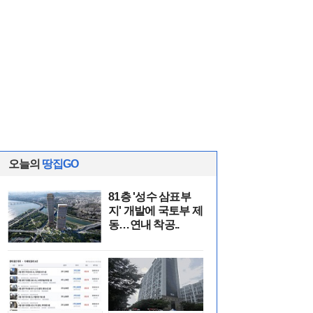
오늘의
땅집GO
81층 '성수 삼표부
지' 개발에 국토부 제
동…연내 착공..