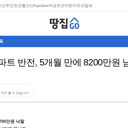
조선
주간조선
월간산
topclass
여성조선
어린이조선일보
육
파트 반전, 5개월 만에 8200만원
 자주 볼 수 있습니다.
780만원 낙찰