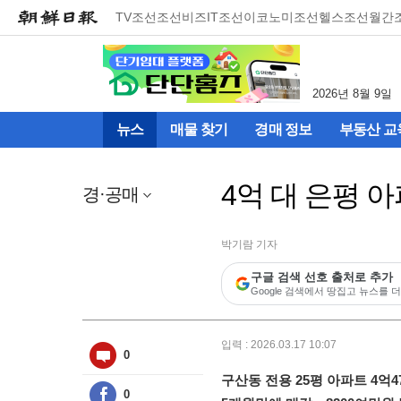
메
TV조선
조선비즈
IT조선
이코노미조선
헬스조선
월간
뉴
건
너
뛰
2026년 8월 9일
기
(컨
뉴스
매물 찾기
경매 정보
부동산 교
텐
츠
영
4억 대 은평 아
역
경·공매
으
로
바
박기람 기자
로
구글 검색 선호 출처로 추가
이
Google 검색에서 땅집고 뉴스를 더
동)
입력 : 2026.03.17 10:07
0
구산동 전용 25평 아파트 4억4
0