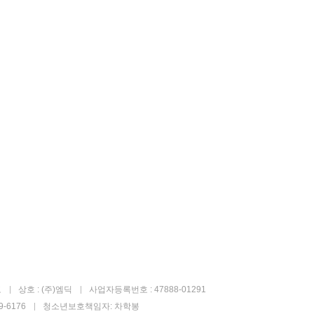
고
상호 : (주)엠딕
사업자등록번호 : 47888-01291
-6176
청소년보호책임자: 차학봉