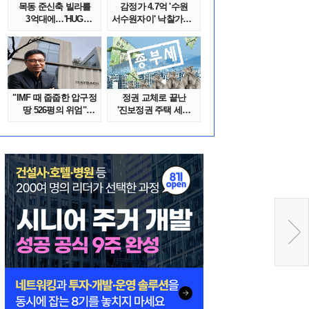
목동 준신축 빌라를
감정가 4.7억 '수원
3억대에…'HUG
서수원자이' 낙찰가는?
말소확약' 서울 빌..
땅집고옥..
"IMF 때 줍줍한 압구정
정권 교체로 끝난
땅 526평의 위엄"
'진보정권 주택 세금
이수만, 100..
폭탄'