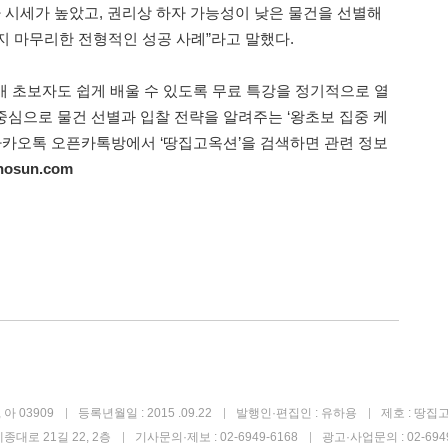
다 시세가 높았고, 권리상 하자 가능성이 낮은 물건을 선별해
지 마무리한 전형적인 성공 사례”라고 말했다.
경매 초보자도 쉽게 배울 수 있도록 무료 특강을 정기적으로 열
 중심으로 물건 선별과 입찰 전략을 알려주는 ‘왕초보 집중 케
 카카오톡 오픈카톡방에서 ‘땅집고옥션’을 검색하면 관련 정보
hosun.com
아 03909
등록년월일 : 2015 .09.22
발행인·편집인 : 유하용
제호 : 땅집
종대로 21길 22, 2층
기사문의·제보 : 02-6949-6168
광고·사업문의 : 02-6949