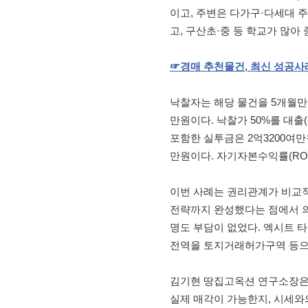
이고, 주변은 다가구·다세대 
고, 구산초·중 등 학교가 많아
☞
경매
추천물건
,
최신
성공사
낙찰자는 해당 물건을 5개월만인
만원이다. 낙찰가 50%를 대출
포함한 실투금은 2억3200여만
만원이다. 자기자본수익률(ROE
이번 사례는 권리관계가 비교적
전략까지 완성했다는 점에서 의
명도 부담이 없었다. 엑시트 타
전역을 토지거래허가구역 등으로
김기현 땅집고옥션 연구소장은 
실제 매각이 가능한지, 시세와