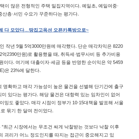
주택이 많은 전형적인 주택 밀집지역이다. 예일초, 예일여중·
 중산층·서민 수요가 꾸준하다는 평가다.
례
다
모았다…땅집고옥션
오픈카톡방으로
~
 작년 9월 5억3000만원에 매각했다. 단순 매각차익은 8220
(2억2390만원)로 활용했을 때, 취득세·법무사비 등 추가비용
원이다. 여기에 대출이자·세금 등을 반영한 순이익은 약 5459
)은 23%에 달한다.
 명확하고 매각 가능성이 높은 물건을 선별해 단기간에 출구
미 있다는 평가다. 해당 물건은 대항력 있는 임차인이 없어
이밍도 좋았다. 매각 시점이 정부가 10·15대책을 발표해 서울
 묶기 한 달여 전이었다.
“최근 시장에서는 무조건 싸게 낙찰받는 것보다 낙찰 이후
의 괴리가 어느 정도인지를 따지는 접근이 중요해지고 있