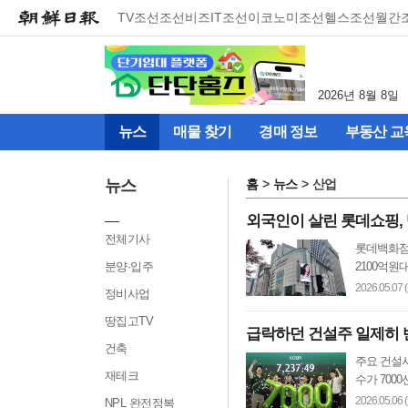
메
TV조선
조선비즈
IT조선
이코노미조선
헬스조선
월간
뉴
건
너
뛰
2026년 8월 8일
기
(컨
뉴스
매물 찾기
경매 정보
부동산 교
텐
츠
영
뉴스
홈
뉴스
산업
역
으
외국인이 살린 롯데쇼핑,
로
전체기사
롯데백화점,
바
분양·입주
2100억원
로
이
2026.05.07 
정비사업
동)
땅집고TV
급락하던 건설주 일제히 
건축
주요 건설사
재테크
수가 700
2026.05.06 
NPL 완전정복