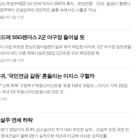
도-부영주택]② 1년 만에 적자서 2547억 흑자…분양전환ㆍ3.2조 ‘꿀금리’ 통했다
부영주택이 건설업계의 전반적인 불황 속에서도 나홀로 ‘어닝..
(월)
|
박기람 기자
드에 SSG랜더스 2군 야구장 들어설 듯
지 사업 좌초된 한상드림아일랜드일부 부지 매입한 이마트, 2군 야구장 검토호텔·
파크 대신 각종 체육시설로 [땅집고] 2조원 규모 해양관광 복..
(금)
|
박기홍 기자
복귀, '국민연금 갈등' 흔들리는 이지스 구할까
LP 신뢰 회복 ‘구원투수’부동산자산운용 ‘토종 1세대’ 코람코→이지스 거쳐. [땅집
 국내 1위 부동산자산운용사로 만든 조..
 기자
건설주 연쇄 하락
1분기 영업이익 15.4% 감소높아진 주가 대비 부진한 실적…건설주 조정 국면 진
] 현대건설이 올해 1분기 실적으로 작년과 비교해 아쉬운 성적표를..