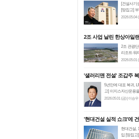
[건설사기상
[땅집고] 
2026.05.04 
2조 사업 날린 한상아일랜
2조 관광단
리조트·워터
2026.05.01 
'샐러리맨 전설' 조갑주 
5년만에 대표 복귀, 
고] 이지스자산운용을
2026.05.01 (금)
|
이승우
'현대건설 실적 쇼크'에 
현대건설, 
입 [땅집고