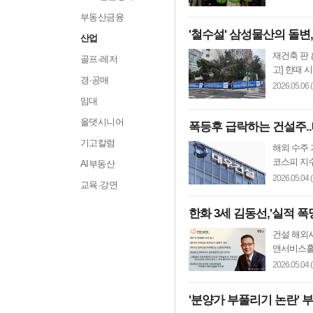
부동산금융
'철수설' 삼성물산의 돌변,
산업
재건축 판 
골프·레저
고] 한때 
경·공매
2026.05.06 
임대
올댓시니어
폭등후 급락하는 건설주..
기고칼럼
해외 수주 
코스피 지수
AI부동산
2026.05.04 
교육·강연
한화 3세 김동선,'실적 
건설 해외
앤서비스홀딩
2026.05.04 
'분양가 부풀리기 논란' 부