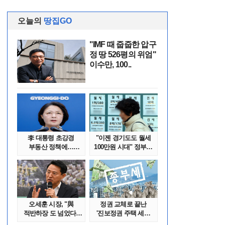
오늘의
땅집GO
"IMF 때 줍줍한 압구
정 땅 526평의 위엄"
이수만, 100..
李 대통령 초강경
"이젠 경기도도 월세
부동산 정책에…
100만원 시대" 정부發
추미애 '경기도 재..
전세종말..
오세훈 시장, "與
정권 교체로 끝난
적반하장 도 넘었다"
'진보정권 주택 세금
반박한 이유는
폭탄'