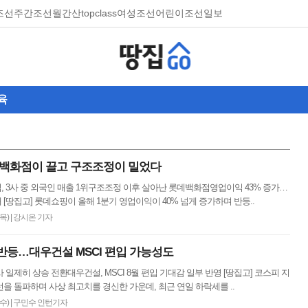
조선
주간조선
월간산
topclass
여성조선
어린이조선일보
육
 백화점이 끌고 구조조정이 밀었다
 3사 중 외국인 매출 1위구조조정 이후 살아난 롯데백화점영업이익 43% 증가…
대 [땅집고] 롯데쇼핑이 올해 1분기 영업이익이 40% 넘게 증가하며 반등..
(목)
|
강시온 기자
반등…대우건설 MSCI 편입 가능성도
 일제히 상승 전환대우건설, MSCI 8월 편입 기대감 일부 반영 [땅집고] 코스피 지
0선을 돌파하며 사상 최고치를 경신한 가운데, 최근 연일 하락세를 ..
(수)
|
구민수 인턴기자