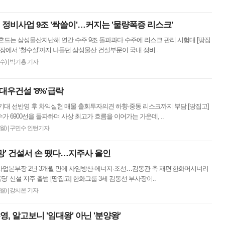
 정비사업 9조 '싹쓸이'…커지는 '물량폭증 리스크'
흔드는 삼성물산지난해 연간 수주 9조 돌파과다 수주에 리스크 관리 시험대 [땅집
시장에서 ‘철수설’까지 나돌던 삼성물산 건설부문이 국내 정비..
(수)
|
박기홍 기자
대우건설 '8%'급락
기대 선반영 후 차익실현 매물 출회투자의견 하향·중동 리스크까지 부담 [땅집고]
가 6900선을 돌파하며 사상 최고가 흐름을 이어가는 가운데, ..
(월)
|
구민수 인턴기자
폭망' 건설서 손 뗐다…지주사 올인
사업본부장 2년 3개월 만에 사임방산·에너지·조선…김동관 축 재편‘한화머시너리
’ 신설 지주 출범 [땅집고] 한화그룹 3세 김동선 부사장이..
(월)
|
강시온 기자
영, 알고보니 '임대왕' 아닌 '분양왕'