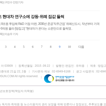
(목)
|
구민수 인턴기자
조 현대차 연구소에 강동·위례 집값 들썩
8조원 투입해 R&D 거점 마련, 2030년 준공‘직주근접’ 위례신도시, 작년부터 가격
5억원 올라 [땅집고] “현대차가 온다는 소문만으로 들썩였..
(목)
|
이승우 기자
3
4
5
6
7
8
9
10
다음
아 03909
등록년월일 : 2015 .09.22
발행인·편집인 : 유하용
제호 : 땅집
종대로 21길 22, 2층
기사문의·제보 : 02-6949-6168
광고·사업문의 : 02-6949
UN.COM All rights reserved.
년보호정책(책임자:차학봉)
 독자와 취재원 등 뉴스이용자의 권리 보장을 위해 반론이나 정정보도, 추후보도를 