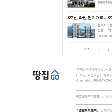
2026.04.30 
8호선 라인 천지개벽…8
현대차그룹 
상승…3억~
2026.04.30 
이전
1
2
인터넷신문등록번호 : 서울, 
주소 : 서울특별시 중구 세
Copyright ⓒ REALTY.CHOS
개인정보처리방침
청소
「열린보도원칙」
당 매체는