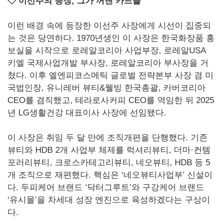
◇ 이선주의 등장, 그가 꺼낸 카드들
이런 배경 속에 등장한 이선주 사장에게 시선이 집중되
는 것은 당연하다. 1970년생인 이 사장은 한국화장품 홍
보실을 시작으로 로레알코리아 사업부장, 로레알USA
키엘 국제사업개발 부사장, 로레알코리아 부사장을 거
쳤다. 이후 엘엔피코스메틱 글로벌 전략본부 사장 겸 미
국법인장, 유니레버 뷰티&웰빙 한국총괄, 카버코리아
CEO를 겸직했고, 테라로사커피 CEO를 역임한 뒤 2025
년 LG생활건강 대표이사 사장에 선임됐다.
이 사장은 취임 두 달 만에 조직개편을 단행했다. 기존
뷰티와 HDB 2개 사업부 체제를 럭셔리뷰티, 더마·컨템
포러리뷰티, 크로스카테고리뷰티, 네오뷰티, HDB 등 5
개 조직으로 재편했다. 핵심은 ‘네오뷰티사업부’ 신설이
다. 두피케어 브랜드 ‘닥터그루트’와 구강케어 브랜드
‘유시몰’을 차세대 성장 엔진으로 육성하겠다는 구상이
다.