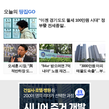
오늘의
땅집GO
"이젠 경기도도 월세 100만원 시대" 정
부發 전세종말..
오세훈 시장, "與
"84㎡ 받으려면 7억
"3000만원 마피
적반하장 도
내야" 노원 재건축
매물도 속출"…부산
넘었다" 반박한
단지서 고령 ..
대단지서도 잔금..
이유는