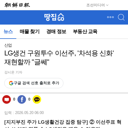
메
조선미디어
뉴
건
너
뛰
뉴스
매물 찾기
경매 정보
부동산 교육
기
(컨
텐
산업
츠
LG생건 구원투수 이선주, '차석용 신화'
영
재현할까 "글쎄"
역
으
로
강시온 기자
바
구글 검색 선호 출처로 추가
로
이
동)
0
0
입력 : 2026.05.20 06:00
[지지부진 주가 LG생활건강 집중 탐구] ② 이선주표 혁