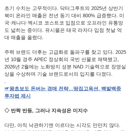
초기 수치는 고무적이다. 닥터그루트의 2025년 상반기
북미 온라인 매출은 전년 동기 대비 800% 급증했다. 미
국·캐나다·멕시코 코스트코 입점으로 오프라인 유통망
도 넓히는 중이다. 유시몰은 태국 라자다 입점 첫날 억
대 매출을 올렸다.
주력 브랜드 더후는 고급화로 돌파구를 찾고 있다. 2025
년 10월 경주 APEC 정상회의 국빈 선물로 채택됐고,
2026년 2월에는 노화방지 성분 NAD 기술력으로 장영실
상을 수상하며 기술 브랜드로서의 입지를 다졌다.
.
☞
왕초보도
돈버는
경매
전략…땅집고옥션
,
백발백중
투자법
제시
◇ 반짝 반등, 그러나 지속성은 미지수
다만, 아직 낙관하기엔 이르다는 시각도 만만치 않다.