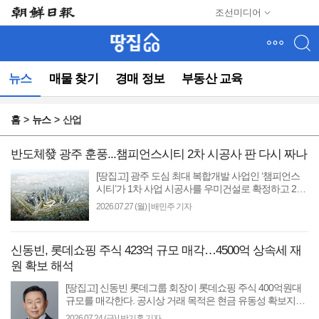
메
조선미디어
뉴
건
너
뛰
뉴스
매물 찾기
경매 정보
부동산 교육
기
(컨
텐
홈
뉴스
산업
츠
영
역
반도체發 광주 훈풍...챔피언스시티 2차 시공사 판 다시 짜나
으
[땅집고] 광주 도심 최대 복합개발 사업인 ‘챔피언스
로
시티’가 1차 사업 시공사를 우미건설로 확정하고 2차
바
사업 시공사 찾기에 나선다. 1차 사업은 한때 GS건설
2026.07.27 (월)
|
배민주 기자
로
과 포스..
이
동)
신동빈, 롯데쇼핑 주식 423억 규모 매각…4500억 상속세 재
원 확보 해석
[땅집고] 신동빈 롯데그룹 회장이 롯데쇼핑 주식 400억원대
규모를 매각한다. 공시상 거래 목적은 현금 유동성 확보지만,
롯데 오너 일가의 상속세 재원 마련이라는 해..
2026.07.24 (금)
|
박기홍 기자