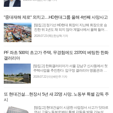
"중대재해 제로" 외치고…HD현대그룹 올해 4번째 사망사고
[땅집고] 정기선 HD현대 회장이 지난해 회장으로 승
진한 뒤 1년도 채 되지 않아 계열사에서 올해 들어서
만 네번째 사망사고가 발생했다. 37년만에 오너 경영
2026.07.23 (목)
|
한상혁 기자
을 부활한 ..
PF 좌초 500억 초고가 주택, 무경험에도 2370억 베팅한 한화
갤러리아
[땅집고] 한화갤러리아가 서울 강남구 신사동에서 첫
주택사업을 추진한다. 압구정 갤러리아 명품관과 가
까운 옛 ‘더피크도산’ 사업부지를 인수해 소규모 하이
2026.07.22 (수)
|
배민주 기자
엔드..
또 현대건설…현장서 5년 새 22명 사망, 노동부 특별 감독 주
시
[땅집고] 현대건설이 시공한 사업장서 사고가 잇따르
면서 고용노동부로부터 특별 감독을 받을 가능성이