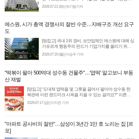
높아지고 있다. 최근 울산 한 석유화학업체 대규모 공
2026.07.21 (화)
|
박기람기자
사 현장..
에스원, 시가 총액 경쟁사의 절반 수준…지배구조 개선 요구
도
[땅집고] 국내 1위 경비, 보안업체인 에스원에 대해 싱
가포르계 행동주의 펀드가 기업가치를 올리기 위해
왜곡된 지배구조 개선을 요구한 것으로 나타났다. 투
2026.07.20 (월)
|
이승우 기자
자은행..
"떡볶이 팔아 500억대 성수동 건물주"…'엽떡' 알고보니 부동
산 재벌
[땅집고] “도대체 엽떡을 몇 그릇을 끓여서 팔아야 성수동 한
복판에 이런 랜드마크 사옥을 지을 수 있는 걸까요?” 이른바
‘엽떡’이라는 애칭으로 더 널리 불리는..
2026.07.17 (금)
|
이지은 기자
"아파트 공사비의 절반"…삼성이 3년간 1만 호 노리는 집 [르
포]