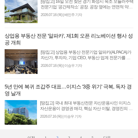
[땅집고] 16일 오전 찾은 경기 화성시 목조 모듈러주택
전문기업 ‘공간제작소’ 공장. 공장 옆에는 연면적 약
330㎡(100평) 규모의 2층 단독주택이 들어서 있었다.
2026.07.16 (목)
|
배민주 기자
짙은..
상업용 부동산 전문 '알파카', 제1회 오픈 리노베이션 행사 성
공 개최
[땅집고] 상업용 부동산 전문기업 알파카(ALPACA)가
자산가, 투자자, 기업 CEO, 부동산 업계 전문가를 초
청해 상업용 부동산의 미래와 협력 방안을 논의했다.
2026.07.16 (목)
|
이승우 기자
알파카부동산..
5년 만에 복귀 조갑주 대표…이지스 '3중 위기' 극복, 독자 경
영 날개
[땅집고] 국내 최대 부동산전문 자산운용사인 이지스
자산운용이 경영권 매각, 핵심 자산 이탈, 경영진의 사
법리스크 등 ‘3중고’에 시달리고 있었지만, 최근 관련
2026.07.16 (목)
|
이승우 기자
문..
이전
1
2
3
4
5
다음