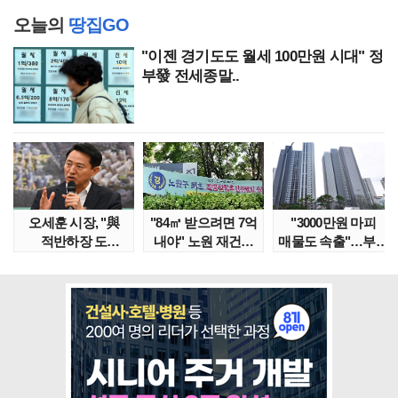
오늘의
땅집GO
"이젠 경기도도 월세 100만원 시대" 정
부發 전세종말..
오세훈 시장, "與
"84㎡ 받으려면 7억
"3000만원 마피
적반하장 도
내야" 노원 재건축
매물도 속출"…부산
넘었다" 반박한
단지서 고령 ..
대단지서도 잔금..
이유는