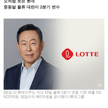
모처럼 웃은 롯데
중동발 물류 대란이 2분기 변수
[땅집고] 롯데지주는 지난 15일 올해 1분기 연결 기준 매출 3조
6222억원, 영업이익 461억원을 공시했다./롯데그룹