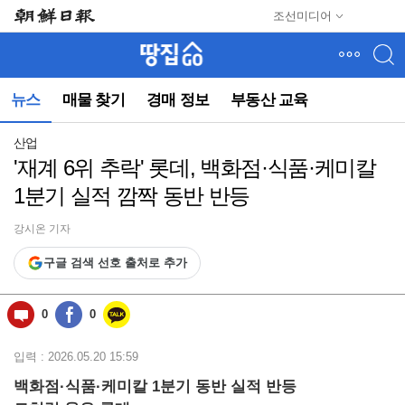
메
조선미디어
뉴
건
너
뛰
뉴스
매물 찾기
경매 정보
부동산 교육
기
(컨
텐
산업
츠
'재계 6위 추락' 롯데, 백화점·식품·케미칼
영
1분기 실적 깜짝 동반 반등
역
으
로
강시온 기자
바
구글 검색 선호 출처로 추가
로
이
동)
0
0
입력 : 2026.05.20 15:59
백화점·식품·케미칼 1분기 동반 실적 반등