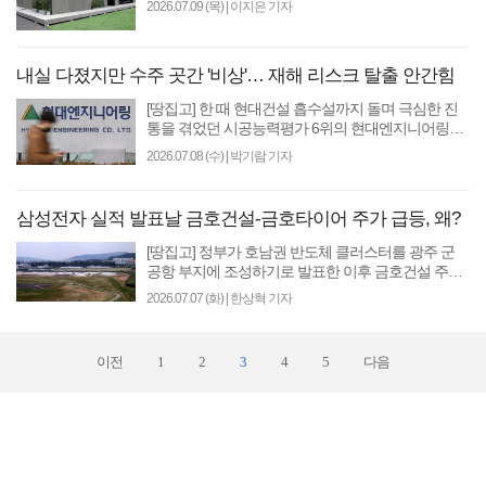
2026.07.09 (목)
|
이지은 기자
올리는 ..
내실 다졌지만 수주 곳간 '비상'… 재해 리스크 탈출 안간힘
[땅집고] 한 때 현대건설 흡수설까지 돌며 극심한 진
통을 겪었던 시공능력평가 6위의 현대엔지니어링이
여전히 각종 악재의 늪에서 벗어나지 못하고 있다. 과
2026.07.08 (수)
|
박기람 기자
거 발생..
삼성전자 실적 발표날 금호건설-금호타이어 주가 급등, 왜?
[땅집고] 정부가 호남권 반도체 클러스터를 광주 군
공항 부지에 조성하기로 발표한 이후 금호건설 주가
가 연이어 급등하고 있다. 강훈식 대통령 비서실장은
2026.07.07 (화)
|
한상혁 기자
6일 앞..
이전
1
2
3
4
5
다음