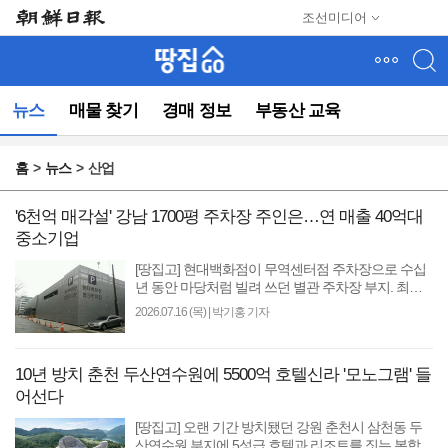
메
조선미디어
뉴
건
너
뛰
뉴스
매물 찾기
경매 정보
부동산 교육
기
(컨
텐
홈
뉴스
산업
츠
영
역
'6천억 매각설' 강남 1700평 주차장 주인은…연 매출 40억대
으
중소기업
로
[땅집고] 현대백화점이 무역센터점 주차장으로 수십
바
년 동안 마당처럼 빌려 쓰던 별관 주차장 부지. 최근
로
6000억원대 매각설이 나오면서 업계에선 “1700평에
2026.07.16 (목)
|
박기홍 기자
이
달하는 강..
동)
10년 방치 춘천 두산연수원에 5500억 호텔신라 '모노그램' 들
어선다
[땅집고] 오랜 기간 방치됐던 강원 춘천시 삼천동 두
산연수원 부지에 5성급 호텔과 리조트를 짓는 복합단