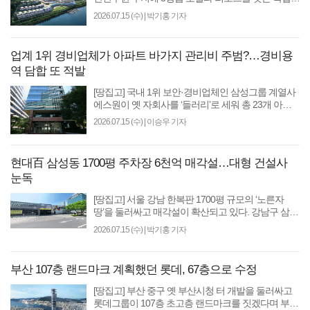
지 개발사업에 호텔신라가 참여한다. 지역 숙원 사업
2026.07.15 (수)
|
박기홍 기자
으로 대..
업계 1위 경비업체가 아파트 바가지 관리비 주범?…경비용
역 담합 또 적발
[땅집고] 국내 1위 보안·경비업체인 삼성그룹 계열사
에스원이 옛 자회사를 ‘들러리’로 세워 총 23개 아파
트의 통합경비 용역 입찰에 참여하는 담합행위를 벌
2026.07.15 (수)
|
이승우 기자
여 공..
현대百 삼성동 1700평 주차장 6천억 매각설…대형 건설사
눈독
[땅집고] 서울 강남 한복판 1700평 규모의 ‘노른자
땅’을 둘러싸고 매각설이 확산되고 있다. 강남구 삼성
동 현대백화점 무역센터점 별관 주차장 부지로, 시장
2026.07.15 (수)
|
박기홍 기자
에서는..
부산 107층 랜드마크 계획했던 롯데, 67층으로 수정
[땅집고] 부산 중구 옛 부산시청 터 개발을 둘러싸고
롯데그룹이 107층 초고층 랜드마크를 짓겠다며 부산