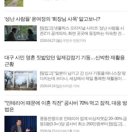
'성난 사람들' 윤여정의 '회장님 사옥' 알고보니?
[땅집고] 넷플릭스 오리지널 시리즈 ‘성난 사람들 시
즌2’가 공개되자, 화면 곳곳에 등장하는 익숙한 건물
들이 시청자들의 궁금증을 자아내고 있다. “저기 어디
2026.04.27 (월)
|
구민수 인턴기자
지..
대구 시민 영혼 짓밟았던 일제강점기 기둥…신박한 재활용
근황
[땅집고] “일본이 남기고 간 신사 기둥을 테니스장 땅
다지는데 쓰다니, 세상에서 제일 통쾌한 재활용이네
요!” 대구시에서 가장 오래된 공원은 ‘달성공원’이다...
2026.04.19 (일)
|
이지은 기자
"인테리어 때문에 이혼 직전" 공사비 70% 먹고 잠적, 대응 방
법은
중동전쟁으로 인테리어 업계 비상자잿값 20~30% 급
등1평(3.3㎡)당 공사비 최소 250만원부터 [땅집고]
“이러다 남편이랑 이혼할 것 같아요.” 인테리어 공사
2026.04.15 (수)
|
박기홍 기자