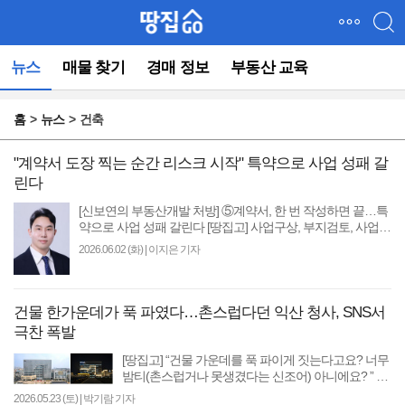
메
뉴
건
뉴스
매물 찾기
경매 정보
부동산 교육
너
뛰
기
홈
뉴스
건축
(컨
텐
츠
"계약서 도장 찍는 순간 리스크 시작" 특약으로 사업 성패 갈
영
린다
역
[신보연의 부동산개발 처방] ⑤계약서, 한 번 작성하면 끝…특
으
약으로 사업 성패 갈린다 [땅집고] 사업구상, 부지검토, 사업타
로
당성 분석, 자금조달 계획까지 거쳤다면 ..
바
2026.06.02 (화)
|
이지은 기자
로
이
동)
건물 한가운데가 푹 파였다…촌스럽다던 익산 청사, SNS서
극찬 폭발
[땅집고] “건물 가운데를 푹 파이게 짓는다고요? 너무
밤티(촌스럽거나 못생겼다는 신조어) 아니에요? ” 최
근 인터넷 소셜미디어(SNS)상에서 건물 중앙이 비정
2026.05.23 (토)
|
박기람 기자