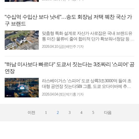
를 진행 중이..
"수십억 수입산 보다 낫네"…송도 회장님 저택 꿰찬 국산 가
구 브랜드
맞춤형 특화 설계로 자산가 사로잡은 국내 브랜드유
통 마진·물류비 줄여 합리적 단가 확보워너청담 등 하
이엔드 단지 입점 [땅집고] 이달 초 방문한 인천 송도
2026.04.10 (금)
|
배민주 기자
국제신..
"하남 미사보다 빠르다" 도쿄서 짓는다는 3조짜리 '스피어' 공
연장
라스베이거스 ‘스피어’ 도쿄 상륙3조3000억 들여 초
대형 공연장 짓는다SBI 그룹, 도쿄 오다이바에 추진
[땅집고] 일본 도쿄에서 사업비 약 3조3000억원 규모
2026.04.04 (토)
|
박기홍 기자
의 초대형 ..
이전
1
2
3
4
5
다음