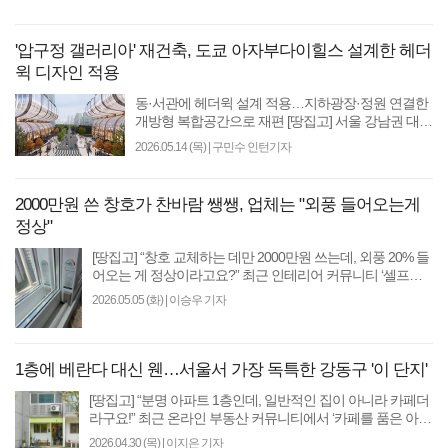
형적으..
'압구정 갤러리아' 재건축, 도쿄 아자부다이힐스 설계한 헤더
윅 디자인 적용
동·서관에 헤더윅 설계 적용…지하광장·정원 연결한
개방형 복합공간으로 재편 [땅집고] 서울 강남권 대표
상권인 압구정 갤러리아가 세계적 건축가 토마스 헤
2026.05.14 (목)
|
구민수 인턴기자
더윅..
2000만원 쓴 창호가 찬바람 쌩쌩, 업체는 "외풍 들어오는게
정상"
[땅집고] “창호 교체하는 데만 2000만원 쓰는데, 외풍 20% 들
어오는 게 정상이라고요?” 최근 인테리어 커뮤니티 ‘셀프인
테리어 MyHome’ 카페에는 창호 시공 후 거실에..
2026.05.05 (화)
|
이승우 기자
1층에 베란다 대신 웬…서울서 가장 독특한 강동구 '이 단지'
[땅집고] “분명 아파트 1층인데, 일반적인 집이 아니라 카페더
라구요!” 최근 온라인 부동산 커뮤니티에서 ‘카페를 품은 아파
트’를 찍은 사진이 돌면서 화제를 모..
2026.04.30 (목)
|
이지은 기자