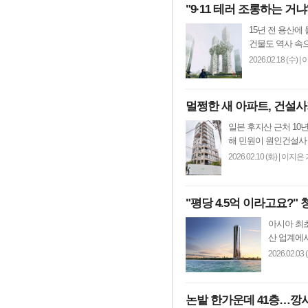
"9·11 테러 조롱하는 
15년 전 용산에
건물도 역사 속으로
2026.02.18 (수)
|
멀쩡한 새 아파트, 건설사
일본 후지산 근처 10
해 민원이 원인건설사 
2026.02.10 (화)
|
이지은 
"평당 4.5억 이라고요?"
아시아 최초
산 업계에서
2026.02.03 
논밭 한가운데 41층…깡