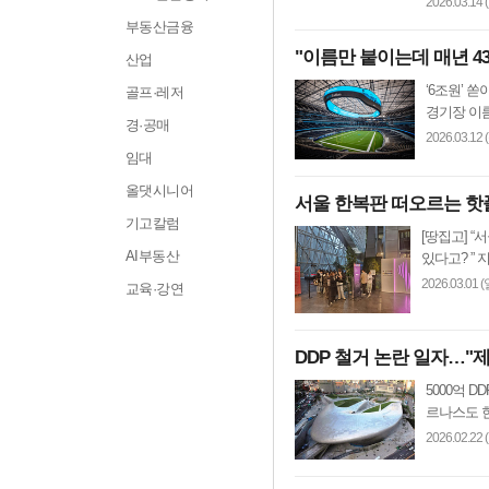
2026.03.14 
부동산금융
"이름만 붙이는데 매년 4
산업
‘6조원’ 
골프·레저
경기장 이름 
경·공매
2026.03.12 
임대
올댓시니어
서울 한복판 떠오르는 핫플,
기고칼럼
[땅집고] 
AI부동산
있다고? ” 
2026.03.01 (
교육·강연
DDP 철거 논란 일자…"
5000억 
르나스도 한때
2026.02.22 