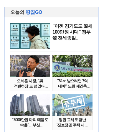
오늘의
땅집GO
"이젠 경기도도 월세
100만원 시대" 정부
發 전세종말..
오세훈 시장, "與
"84㎡ 받으려면 7억
적반하장 도 넘었다"
내야" 노원 재건축
반박한 이유는
단지서 고령 ..
"3000만원 마피 매물도
정권 교체로 끝난
속출"…부산
'진보정권 주택 세금
대단지서도 잔금..
폭탄'