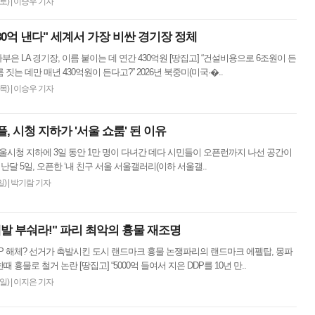
(토)
|
이승우 기자
30억 낸다" 세계서 가장 비싼 경기장 정체
쏟아부은 LA 경기장, 이름 붙이는 데 연간 430억원 [땅집고] “건설비용으로 6조원이 든
짓는 데만 매년 430억원이 든다고?” 2026년 북중미(미국·�..
(목)
|
이승우 기자
 시청 지하가 '서울 쇼룸' 된 이유
“서울시청 지하에 3일 동안 1만 명이 다녀간 데다 시민들이 오픈런까지 나선 공간이
지난달 5일, 오픈한 ‘내 친구 서울 서울갤러리(이하 서울갤..
일)
|
박기람 기자
제발 부숴라!" 파리 최악의 흉물 재조명
DDP 해체? 선거가 촉발시킨 도시 랜드마크 흉물 논쟁파리의 랜드마크 에펠탑, 몽파
 흉물로 철거 논란 [땅집고] “5000억 들여서 지은 DDP를 10년 만..
(일)
|
이지은 기자