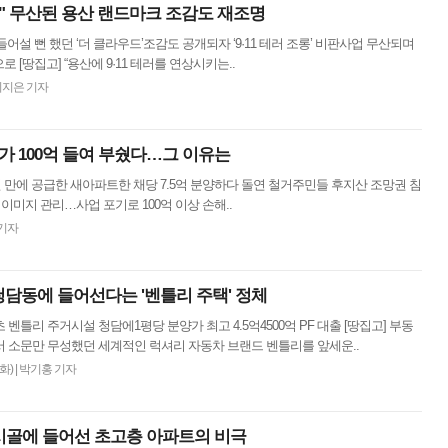
거냐" 무산된 용산 랜드마크 조감도 재조명
 들어설 뻔 했던 ‘더 클라우드’조감도 공개되자 ‘9·11 테러 조롱’ 비판사업 무산되며
 [땅집고] “용산에 9·11 테러를 연상시키는..
이지은 기자
가 100억 들여 부쉈다…그 이유는
년 만에 공급한 새아파트한 채당 7.5억 분양하다 돌연 철거주민들 후지산 조망권 침
이미지 관리…사업 포기로 100억 이상 손해..
기자
 청담동에 들어선다는 '벤틀리 주택' 정체
 벤틀리 주거시설 청담에1평당 분양가 최고 4.5억4500억 PF 대출 [땅집고] 부동
 소문만 무성했던 세계적인 럭셔리 자동차 브랜드 벤틀리를 앞세운..
(화)
|
박기홍 기자
시골에 들어선 초고층 아파트의 비극