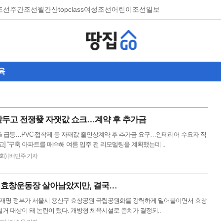
조선
주간조선
월간산
topclass
여성조선
어린이조선일보
육
 앞두고 전쟁發 자잿값 쇼크…계약 후 추가금
% 급등…PVC·접착제 등 자재값 줄인상계약 후 추가금 요구…인테리어 수요자 직
고] “구축 아파트를 매수해 여름 입주 전 리모델링을 계획했는데 ..
(화)
|
배민주 기자
산 효창운동장 살아남았지만, 결국…
 이재명 정부가 서울시 용산구 효창공원 국립공원화를 강력하게 밀어붙이면서 효창
거 대상이 돼 논란이 됐다. 개방형 체육시설로 존치가 결정되..