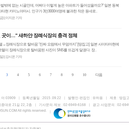
“논밭밖에 없는 시골인데, 어쩌다 이렇게 높은 아파트가 들어섰을까요?” 일본 동북
타현 카미노야마시. 인구가 3만3000여명에 불과한 작은 동네로..
(금)
|
이지은 기자
 곳이…" 새하얀 장례식장의 충격 정체
텔→장례식장으로 탈바꿈 “진짜 요람에서 무덤까지” [땅집고] 일본 사이타마현에
텔이 장례식장으로 탈바꿈된 사진이 SNS를 뜨겁게 달궜다. 장..
(일)
|
강시온 기자
3
4
5
6
7
8
9
10
다음
아 03909
등록년월일 : 2015 .09.22
발행인·편집인 : 유하용
제호 : 땅집
종대로 21길 22, 2층
기사문의·제보 : 02-6949-6168
광고·사업문의 : 02-6949
UN.COM All rights reserved.
년보호정책(책임자:차학봉)