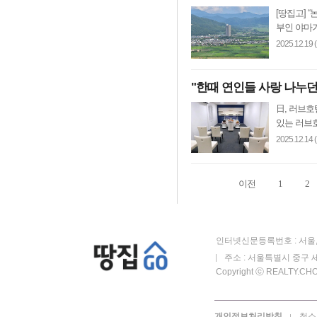
[땅집고] 
부인 야마가
2025.12.19 
"한때 연인들 사랑 나누던
日, 러브호
있는 러브호
2025.12.14 
이전
1
2
인터넷신문등록번호 : 서울, 
주소 : 서울특별시 중구 세
Copyright ⓒ REALTY.CHOS
개인정보처리방침
청소