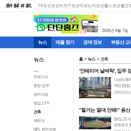
메
TV조선
조선비즈
IT조선
이코노미조선
헬스조선
월간
뉴
건
너
뛰
2026년 8월 7일
기
(컨
뉴스
매물 찾기
경매 정보
부동산 교
텐
츠
영
뉴스
홈
뉴스
건축
역
으
'인테리어 날벼락', 입주
로
전체기사
나프타 90
바
분양·입주
격탄 [땅집
로
이
2026.03.31 
정비사업
동)
땅집고TV
"철거는 절대 안돼!" 용
건축
[땅집고]
재테크
운동장도 철
NPL 완전정복