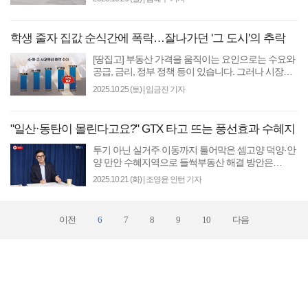
부영..
학생 줄자 집값 순식간에 폭락…잘나가던 '그 도시'의 추락
[땅집고] 부동산 가격을 움직이는 요인으로는 수요와
공급, 금리, 정부 정책 등이 있습니다. 그러나 시장을
조금 더 깊이 살펴보면 잘 드러나지 않는 또 다른 동
2025.10.25 (토)
|
임금진 기자
력이 있..
"일산·동탄이 몰린다고요?" GTX 타고 뜨는 풍선효과 수혜지
투기 아닌 실거주 이동까지 틀어막은 셈고양 덕양·안
양 만안 수혜지역으로 들썩부동산 해결 방안은
‘GTX’13조 민생지원금으로 GTX 4개 노선 짓는다 [땅
2025.10.21 (화)
|
조영윤 인턴 기자
집고] “이번 ..
이전
6
7
8
9
10
다음