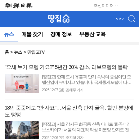
메
조선미디어
뉴
건
너
뛰
뉴스
매물 찾기
경매 정보
부동산 교육
기
(컨
텐
홈
뉴스
땅집고TV
츠
영
역
"요새 누가 모텔 가요?" 5년간 30% 감소, 러브모텔의 몰락
으
[땅집고] 한때 도시 유흥과 단기 숙박의 중심이던 모
로
텔산업이 무너지고 있습니다. 국세통계포털에 따르
바
면 서울에서 여관·모텔을 운영하는 사업자 수는 2019
2025.12.07 (일)
|
김혜주 기자
로
년 2058명에..
이
동)
18번 줍줍에도 "안 사요"…서울 신축 단지 굴욕, 할인 분양에
도 텅텅
[땅집고] 서울 강서구 화곡동 신축 아파트 ‘화곡더리
브스카이’가 서울의 대표적 악성 미분양 단지로 전락
했다. 이 단지는 18차례에 걸친 무순위 청약에도 분양
2025.12.06 (토)
|
추진영 기자