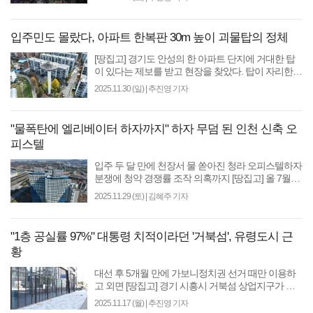
에 실..
입주민도 몰랐다, 아파트 한복판 30m 높이 괴물탑의 정체
[땅집고] 경기도 안성의 한 아파트 단지에 거대한 탑
이 있다는 제보를 받고 현장을 찾았다. 탑이 자리한
곳은 1991년에 준공된 ‘아양주공1차 아파트’로, 올해
2025.11.30 (일)
|
추진영 기자
준공 34년..
"물폭탄에 엘리베이터 하자까지" 하자 무덤 된 인천 신축 오
피스텔
입주 두 달 만에 천장서 물 쏟아진 청라 오피스텔하자
분쟁에 청약 경쟁률 조작 의혹까지 [땅집고] 올 7월부
터 입주를 시작한 인천 청라국제도시의 한 대형 오피
2025.11.29 (토)
|
김혜주 기자
스텔에..
"1층 공실률 97%" 대통령 치적이라던 '거북섬', 유령도시 근
황
대선 후 5개월 만에 가보니정치권 선거 때만 이용하
고 외면 [땅집고] 경기 시흥시 거북섬 상업지구가 대
선 이후 오히려 더 빠르게 ‘침몰’하고 있다. 일부 건물
2025.11.17 (월)
|
추진영 기자
은 1층..