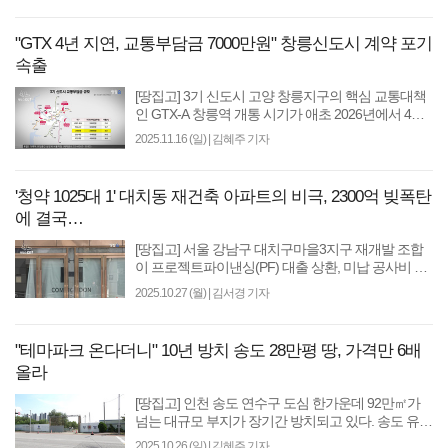
"GTX 4년 지연, 교통부담금 7000만원" 창릉신도시 계약 포기
속출
[땅집고] 3기 신도시 고양 창릉지구의 핵심 교통대책
인 GTX-A 창릉역 개통 시기가 애초 2026년에서 4년
미뤄진 2030년으로 사실상 굳어졌다. ‘선(先)교통 후
2025.11.16 (일)
|
김혜주 기자
(後)입주’를 약..
'청약 1025대 1' 대치동 재건축 아파트의 비극, 2300억 빚폭탄
에 결국…
[땅집고] 서울 강남구 대치구마을3지구 재개발 조합
이 프로젝트파이낸싱(PF) 대출 상환, 미납 공사비 등
약 2300억원 자금난을 타개하기 위해 상가 매각을 본
2025.10.27 (월)
|
김서경 기자
격화한다. 이..
"테마파크 온다더니" 10년 방치 송도 28만평 땅, 가격만 6배
올라
[땅집고] 인천 송도 연수구 도심 한가운데 92만㎡가
넘는 대규모 부지가 장기간 방치되고 있다. 송도 유원
지와 일대를 개발하는 ‘송도 르네상스’ 사업지로, 특히
2025.10.26 (일)
|
김혜주 기자