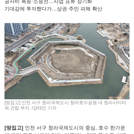
공사비 폭등·소송전…사업 표류 장기화
기대감에 투자했다가…상권·주민 피해 확산
[땅집고] 인천 서구 청라국제도시 청라호수공원 내 청라시티타
워 건립 부지. /강태민 기자
[땅집고]
인천 서구 청라국제도시의 중심, 호수 한가운