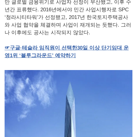
만 글로벌 금융위기로 사업자 선정이 무산됐고, 이후 수
년간 표류했다. 2016년에서야 민간 사업시행자로 SPC
‘청라시티타워’가 선정됐고, 2017년 한국토지주택공사
와 사업 협약을 체결하며 사업이 재개되는 듯했다. 그러
나 이후에도 공사는 시작되지 않았다.
☞
구글·테슬라
임직원이
선택한
30
일
이상
단기임대
운
영
1
위
‘블루그라운드’
예약하기