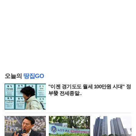
오늘의
땅집GO
"이젠 경기도도 월세 100만원 시대" 정
부發 전세종말..