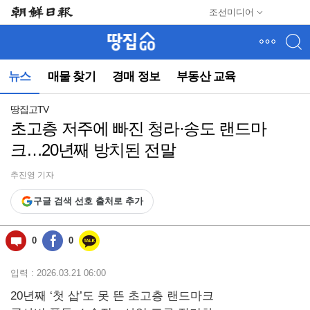
메
조선미디어
뉴
건
너
뛰
뉴스
매물 찾기
경매 정보
부동산 교육
기
(컨
텐
땅집고TV
츠
초고층 저주에 빠진 청라·송도 랜드마
영
크…20년째 방치된 전말
역
으
로
추진영 기자
바
구글 검색 선호 출처로 추가
로
이
동)
0
0
입력 : 2026.03.21 06:00
20년째 ‘첫 삽’도 못 뜬 초고층 랜드마크