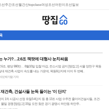
조선
주간조선
월간산
topclass
여성조선
어린이조선일보
육
지는 누가?…2.6조 잭팟에 대형사 눈치싸움
.6조, 평당 990만… 8월10일 입찰 마감, 컨소시엄 금지 [땅집고] 서울 양천구 목동
대 재건축 사업이 속도를 내는 가운데, 목동6단지에 이어 두 번째..
(수)
|
박기람 기자
 재건축, 건설사들 눈독 들이는 '이 단지'
지 1차 시공사 선정 유찰3·4단지 등 총 13조 사업 수주전 줄이어건설사들, 조건·
물밑 경쟁 [땅집고] 15일 오전 찾은 경기 광명시 하안동 하안주..