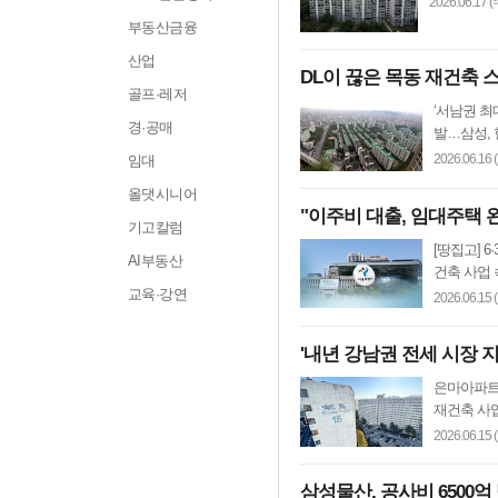
2026.06.17 (
부동산금융
산업
DL이 끊은 목동 재건축 
골프·레저
‘서남권 최
경·공매
발…삼성, 현
2026.06.16 
임대
올댓시니어
"이주비 대출, 임대주택 
기고칼럼
[땅집고] 
AI부동산
건축 사업 
교육·강연
2026.06.15 
'내년 강남권 전세 시장 
은마아파트
재건축 사업
2026.06.15 
삼성물산, 공사비 6500