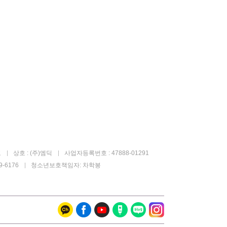
고
상호 : (주)엠딕
사업자등록번호 : 47888-01291
-6176
청소년보호책임자: 차학봉