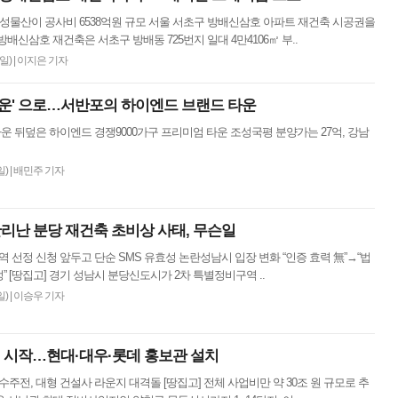
삼성물산이 공사비 6538억원 규모 서울 서초구 방배신삼호 아파트 재건축 시공권을
방배신삼호 재건축은 서초구 방배동 725번지 일대 4만4106㎡ 부..
(일)
|
이지은 기자
타운' 으로…서반포의 하이엔드 브랜드 타운
운 뒤덮은 하이엔드 경쟁9000가구 프리미엄 타운 조성국평 분양가는 27억, 강남
일)
|
배민주 기자
난리난 분당 재건축 초비상 사태, 무슨일
 선정 신청 앞두고 단순 SMS 유효성 논란성남시 입장 변화 “인증 효력 無”→“법
” [땅집고] 경기 성남시 분당신도시가 2차 특별정비구역 ..
일)
|
이승우 기자
주전 시작…현대·대우·롯데 홍보관 설치
목동 수주전, 대형 건설사 라운지 대격돌 [땅집고] 전체 사업비만 약 30조 원 규모로 추