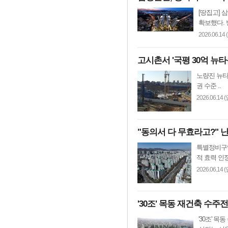
[땅집고] 
확보했다. 
2026.06.14 
고시촌서 '국평 30억 뉴
노량진 뉴타
권 수준 ..
2026.06.14 (
"동의서 다 무효라고?" 
특별정비구역
적 효력 인정
2026.06.14 (
'30조' 목동 재건축 수
'30조' 