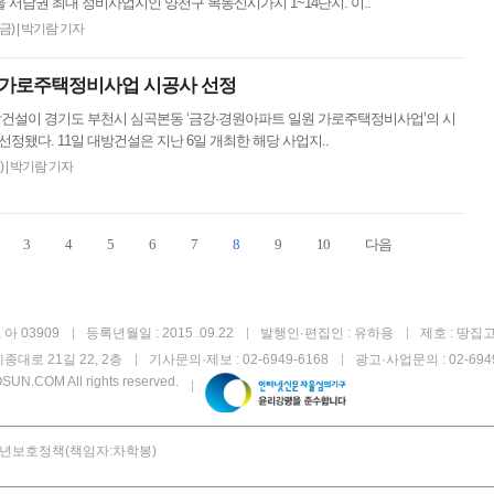
 서남권 최대 정비사업지인 양천구 목동신시가지 1~14단지. 이..
(금)
|
박기람 기자
 가로주택정비사업 시공사 선정
방건설이 경기도 부천시 심곡본동 ‘금강·경원아파트 일원 가로주택정비사업’의 시
선정됐다. 11일 대방건설은 지난 6일 개최한 해당 사업지..
)
|
박기람 기자
3
4
5
6
7
8
9
10
다음
아 03909
등록년월일 : 2015 .09.22
발행인·편집인 : 유하용
제호 : 땅집
종대로 21길 22, 2층
기사문의·제보 : 02-6949-6168
광고·사업문의 : 02-6949
UN.COM All rights reserved.
년보호정책(책임자:차학봉)