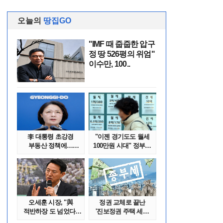
오늘의
땅집GO
"IMF 때 줍줍한 압구
정 땅 526평의 위엄"
이수만, 100..
李 대통령 초강경
"이젠 경기도도 월세
부동산 정책에…
100만원 시대" 정부發
추미애 '경기도 재..
전세종말..
오세훈 시장, "與
정권 교체로 끝난
적반하장 도 넘었다"
'진보정권 주택 세금
반박한 이유는
폭탄'