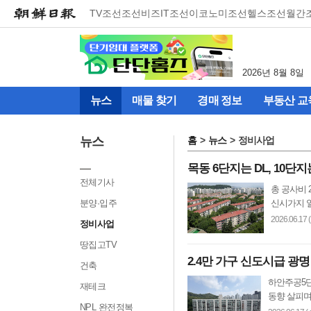
메
TV조선
조선비즈
IT조선
이코노미조선
헬스조선
월간
뉴
건
너
뛰
2026년 8월 8일
기
(컨
뉴스
매물 찾기
경매 정보
부동산 교
텐
츠
영
뉴스
홈
뉴스
정비사업
역
으
목동 6단지는 DL, 10단
로
전체기사
총 공사비 2
바
분양·입주
신시가지 일
로
이
2026.06.17 
정비사업
동)
땅집고TV
2.4만 가구 신도시급 광명
건축
하안주공5단
재테크
동향 살피며 
NPL 완전정복