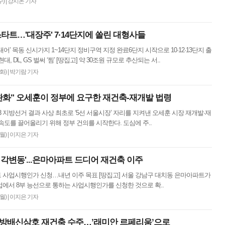
수)
|
강시온 기자
스타트…'대장주' 7·14단지에 쏠린 대형사들
대어’ 목동 신시가지 1~14단지 정비구역 지정 완료6단지 시작으로 10·12·13단지 출
대, DL, GS 벌써 ‘찜’ [땅집고] 약 30조원 규모로 추산되는 서..
(화)
|
박기람 기자
완화" 오세훈이 정부에 요구한 재건축-재개발 법령
6·3 지방선거 결과 사상 최초로 ‘5선 서울시장’ 자리를 지켜낸 오세훈 시장 재개발·재
속도를 끌어올리기 위해 정부 건의를 시작한다. 도심에 주..
(월)
|
이지은 기자
지각변동'...은마아파트 드디어 재건축 이주
 사업시행인가 신청…내년 이주 목표 [땅집고] 서울 강남구 대치동 은마아파트가
에서 8부 능선으로 통하는 사업시행인가를 신청한 것으로 확..
(월)
|
이지은 기자
억 방배신삼호 재건축 수주…’래미안 르페리움’으로