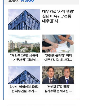
오늘의
땅집GO
대우건설 '사위 경영'
끝낸 이유?…'정통
대우맨' 사..
"재건축 차익? 세금이
"30만원 돌려줘" 머리
더 무서워" 강남서
아픈 단기임대 보증금
호가 수억 ..
분쟁 막..
상반기 영업이익 109%
'전셋값 17% 폭등'
뛴 대우건설, 주가는
실거주發 전세대란 또
'고점 대..
오나