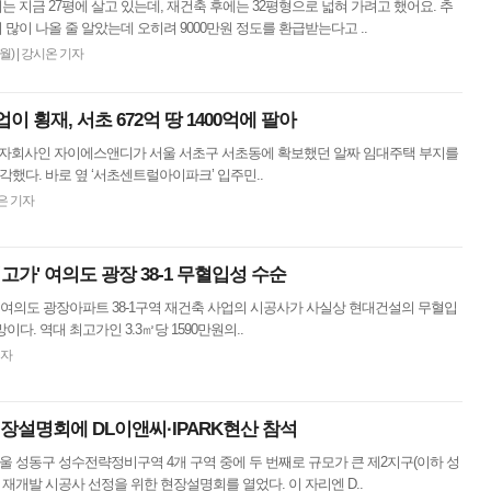
“저는 지금 27평에 살고 있는데, 재건축 후에는 32평형으로 넓혀 가려고 했어요. 추
많이 나올 줄 알았는데 오히려 9000만원 정도를 환급받는다고 ..
(월)
|
강시온 기자
 횡재, 서초 672억 땅 1400억에 팔아
의 자회사인 자이에스앤디가 서울 서초구 서초동에 확보했던 알짜 임대주택 부지를
매각했다. 바로 옆 ‘서초센트럴아이파크’ 입주민..
은 기자
고가' 여의도 광장 38-1 무혈입성 수순
 여의도 광장아파트 38-1구역 재건축 사업의 시공사가 사실상 현대건설의 무혈입
다. 역대 최고가인 3.3㎡당 1590만원의..
기자
현장설명회에 DL이앤씨·IPARK현산 참석
서울 성동구 성수전략정비구역 4개 구역 중에 두 번째로 규모가 큰 제2지구(이하 성
 재개발 시공사 선정을 위한 현장설명회를 열었다. 이 자리엔 D..