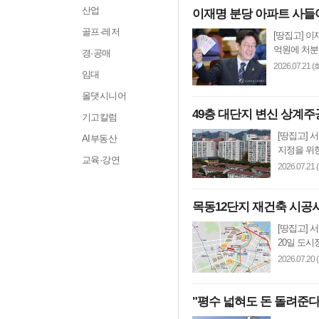
산업
이재명 분당 아파트 사들
골프·레저
[땅집고] 
억원에 처분
경·공매
2026.07.21 (
임대
올댓시니어
49층 대단지 변신 상계주공
기고칼럼
[땅집고]
AI부동산
지정을 위한
교육·강연
2026.07.21 
목동12단지 재건축 시공사
[땅집고] 
20일 도시
2026.07.20 
"평수 넓혀도 돈 돌려준다