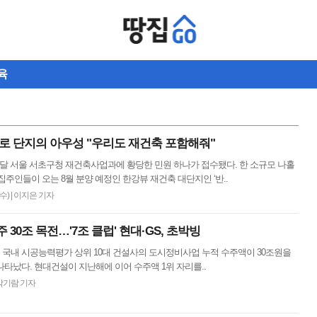
육
홀로 단지의 아우성 "우리도 재건축 포함해줘"
이달 서울 서초구청 재건축사업과에 황당한 민원 하나가 접수됐다. 한 소규모 나홀
집주인들이 오는 8월 분양 예정인 한강뷰 재건축 대단지인 ‘반..
(수)
|
이지은 기자
 30조 목전…'7조 클럽' 현대·GS, 초박빙
들어 국내 시공능력평가 상위 10대 건설사의 도시정비사업 누적 수주액이 30조원을
나타났다. 현대건설이 지난해에 이어 수주액 1위 자리를..
박기람 기자