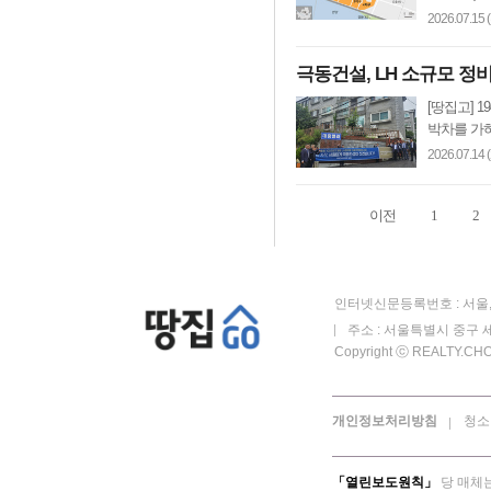
2026.07.15 
극동건설, LH 소규모 
[땅집고] 
박차를 가하
2026.07.14 
이전
1
2
인터넷신문등록번호 : 서울, 
주소 : 서울특별시 중구 세
Copyright ⓒ REALTY.CHOS
개인정보처리방침
청소
「열린보도원칙」
당 매체는