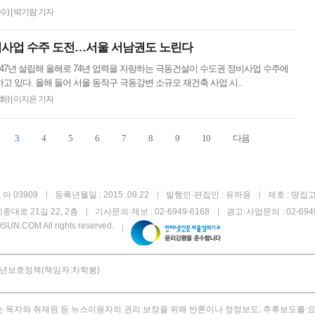
(수)
|
박기람 기자
정비사업 수주 도전…서울 서남권도 노린다
1947년 설립해 올해로 74년 업력을 자랑하는 극동건설이 수도권 정비사업 수주에
고 있다. 올해 들어 서울 동작구 극동강변 소규모 재건축 사업 시..
(화)
|
이지은 기자
3
4
5
6
7
8
9
10
다음
아 03909
등록년월일 : 2015 .09.22
발행인·편집인 : 유하용
제호 : 땅집
종대로 21길 22, 2층
기사문의·제보 : 02-6949-6168
광고·사업문의 : 02-6949
UN.COM All rights reserved.
년보호정책(책임자:차학봉)
 독자와 취재원 등 뉴스이용자의 권리 보장을 위해 반론이나 정정보도, 추후보도를 