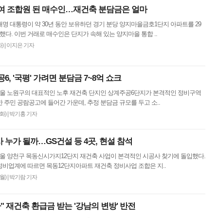
여 조합원 된 매수인…재건축 분담금은 얼마
이재명 대통령이 약 30년 동안 보유하던 경기 분당 양지마을금호1단지 아파트를 29
했다. 이번 거래로 매수인은 단지가 속해 있는 양지마을 통합 ..
화)
|
이지은 기자
6, '국평' 가려면 분담금 7~8억 쇼크
 서울 노원구의 대표적인 노후 재건축 단지인 상계주공6단지가 본격적인 정비구역
 주민 공람공고에 들어간 가운데, 추정 분담금 규모를 두고 소..
(화)
|
박기홍 기자
 누가 될까…GS건설 등 4곳, 현설 참석
서울 양천구 목동신시가지12단지 재건축 사업이 본격적인 시공사 찾기에 돌입했다.
정비업계에 따르면 목동12단지아파트 재건축 정비사업 조합은 지..
(월)
|
박기람 기자
" 재건축 환급금 받는 '강남의 변방' 반전