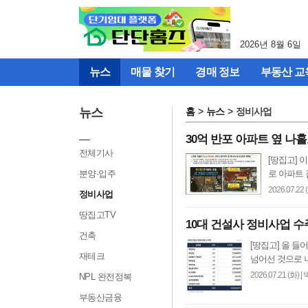
메
뉴
건
2026년 8월 6일
너
뛰
뉴스
매물 찾기
경매 정보
부동산 교
기
(컨
텐
뉴스
홈
뉴스
정비사업
츠
영
30억 반포 아파트 옆 나
역
전체기사
[땅집고] 
으
분양·입주
로 아파트 
로
바
2026.07.22 
정비사업
로
땅집고TV
이
10대 건설사 정비사업 수주
동)
건축
[땅집고] 올 
재테크
넘어선 것으로 
2026.07.21 (화)
|
NPL 완전정복
부동산금융