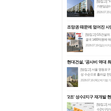
[땅집고] 
가분담금이 
2026.07.20 
조망권 때문에 엎어진 사업이
[땅집고] GS건설
결국 1400억원에 
2026.07.19 (일)
|
이지
현대건설, '공사비 역대 최
[땅집고] 서울 영등포구
성 수순으로 흘러갈 전망이
2026.07.16 (목)
|
박기람 
'2조' 성수2지구 재개발 
[땅집고] 
수2지구)가