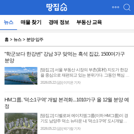
메
뉴
건
뉴스
매물 찾기
경매 정보
부동산 교육
너
뛰
기
홈
뉴스
분양·입주
(컨
텐
츠
"학군보다 한강변" 강남 3구 맞먹는 흑석 집값, 1500여가구
영
분양
역
[땅집고] 서울 부동산 시장의 부촌(富村) 지도가 한강
으
을 중심으로 재편되고 있는 분위기다. 그동안 핵심 업
로
무지구나 명문 학군을 끼고 있는 동네가 핵심지라는
바
2026.05.22 (금)
|
이지은 기자
평가를..
로
이
HM그룹, '덕소1구역' 개발 본격화...1010가구 올 12월 분양 예
동)
정
[땅집고] 디벨로퍼 에이치엠그룹(이하 HM그룹)이 경
기도 남양주 덕소 뉴타운 내 ‘덕소1구역’ 도시개발사
업을 본격화하고 있다. ‘덕소1구역’은 경기도 남양주
2026.05.22 (금)
|
박기람 기자
시 와..