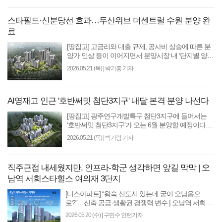
스타필드·신분당선 효과…두산위브 더센트럴 수원 분양 완
료
[땅집고] 고금리와 대출 규제, 공사비 상승에 따른 분
양가 인상 등이 이어지면서 분양시장 내 ‘단지별 양극
화’ 현상이 뚜렷해지고 있다. 같은 지역 안에서도 입
2026.05.21 (목)
|
박기홍 기자
지와..
AI영재고 인근 '호반써밋 첨단3지구' 내달 본격 분양 나선다
[땅집고] 광주연구개발특구 첨단3지구에 들어서는
‘호반써밋 첨단3지구’가 오는 6월 분양할 예정이다.
첨단678피에프브이㈜ 가 시행하며, 호반건설이 시공
2026.05.21 (목)
|
박기람 기자
하는 ‘호..
직주근접 내세웠지만, 인프라-학군 생각하면 앞길 막막 | 오
남역 서희스타힐스 여의재 3단지
[디스아파트] “왕숙 신도시 있는데 굳이 오남읍으
로?”…신축 공급·생활권 경쟁력 변수 | 오남역 서희스
타힐스 여의재 3단지 [땅집고] ‘오남역 서희스타힐스
2026.05.20 (수)
|
구민수 인턴기자
여의재..