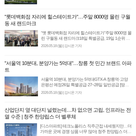
"롯데백화점 자리에 힐스테이트가"…주말 8000명 몰린 구월
동 새 랜드마크
“옛 롯데백화점 자리에 힐스테이트가”주말 8000명 몰
린 구월동 새 랜드마크18일 특별공급, 19일 1순위 청
약 [땅집고] “백화점이 사라진 자리에 집을 사려는 사
2026.05.18 (월)
|
강시온 기자
람들로..
"서울역 10분대, 분양가는 5억대"…창릉 첫 민간 브랜드 아파
트
서울역 10분대, 분양가는 5억대GTX-A 창릉역·고양
은평선 예정26일 특별공급·27~28일 일반공급 [땅집
고] 3기 신도시 고양 창릉지구에 첫 민간 브랜드 아파
2026.05.18 (월)
|
강시온 기자
트가 들어선다. ..
산업단지 옆 대단지 널렸는데…차 없으면 고립, 인프라는 전
멸 수준 | 청주 한양립스 더 벨루체
[디스아파트] 테크노폴리스 직주근접 내세웠지만…더
가까운 곳에 경쟁 상품 너무 많아| 청주 한양립스 더