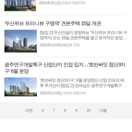
벨루체 [땅집고] 산업단지 배후 수요와 직주근접을 앞
2026.05.15 (금)
|
구민수 인턴기자
세운..
'두산위브 트리니뷰 구명역' 견본주택 15일 개관
[땅집고] 두산건설이 분양하는 '두산위브 트리니뷰 구
명역'이 오는 15일 견본주택을 열고 본격적인 분양에
돌입한다. 두산위브 트리니뷰 구명역은 부산시 북구
2026.05.14 (목)
|
배민주 기자
구포동..
광주연구개발특구 산업단지 인접 입지…'호반써밋 첨단3지
구' 6월 분양
‘호반써밋 첨단3지구’, 6월 분양첨단 산업 인프라 배
후 주거단지 [땅집고] 전라남도 광주연구개발특구 첨
단3지구에 들어서는 ‘호반써밋 첨단3지구’가 오는 6
2026.05.14 (목)
|
구민수 인턴기자
월 분..
이전
6
7
8
9
10
다음