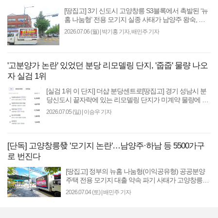
[땅집고] 3기 신도시 고양창릉 S3블록에서 촉발된 ‘뉴
홈 나눔형’ 전용 모기지 실종 사태가 남양주 왕숙, 하
남 교산 등 수도권 주요 공공분양 단지 전체로 걷잡을
2026.07.06 (월)
|
박기홍 기자, 배민주 기자
수 ..
'고분양가 논란' 있었던 분당 리모델링 단지, '줍줍' 물량 나오
자 실검 1위
[실검 1위 이 단지] 더샵 분당센트로[땅집고] 경기 성남시 분
당신도시 끝자락에 있는 리모델링 단지가 미계약 물량에 대
한 청약으로 인해 다시 실수요자들 사이에서 화..
2026.07.05 (일)
|
이승우 기자
[단독] 고양창릉發 '모기지 논란'…남양주·하남 등 5500가구
로 번진다
[땅집고] 정부의 뉴홈 나눔형(이익공유형) 공공분양
주택 전용 모기지 대출 약속 파기 사태가 고양창릉을
넘어 수도권 전반으로 확산하며 걷잡을 수 없이 커지
2026.07.04 (토)
|
배민주 기자
고 있다..