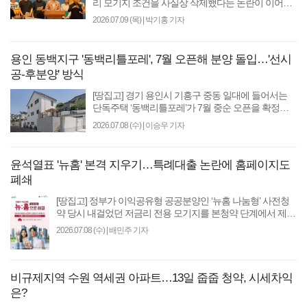
리 모기지 조건을 사실상 삭제했다는 논란이 이어지
는 가운데 사전청약 당첨자들이 국회를 찾아 “2022년
2026.07.09 (목)
|
박기홍 기자
국민..
용인 동백지구 '동백리틀포레', 7월 오픈해 분양 돌입…'선시
공-후분양' 방식
[땅집고] 경기 용인시 기흥구 중동 일대에 들어서는
단독주택 ‘동백리틀포레’가 7월 중순 오픈을 확정하
고 분양 일정에 돌입한다. 동백리틀포레는 총 8가구
2026.07.08 (수)
|
이승우 기자
규모의..
윤석열표 '뉴홈' 본격 지우기…특례대출 논란에 홈페이지도
폐쇄
[땅집고] 정부가 이익공유형 공공분양인 ‘뉴홈 나눔형’ 사전청
약 당시 내걸었던 저금리 전용 모기지를 본청약 단계에서 제외
해 논란이 확산하는 가운데, 해당 정책..
2026.07.08 (수)
|
배민주 기자
비규제지역 수원 역세권 아파트…13일 줍줍 청약, 시세차익
은?