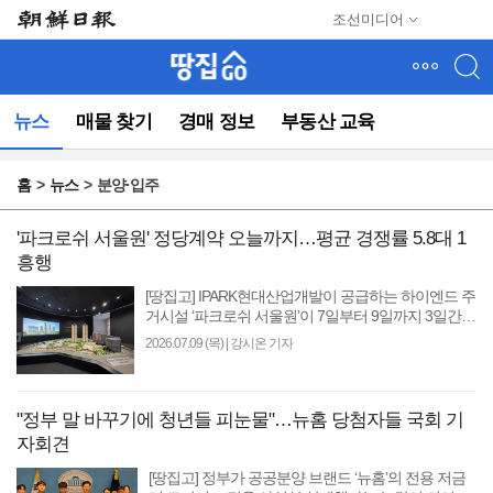
메
조선미디어
뉴
건
너
뛰
뉴스
매물 찾기
경매 정보
부동산 교육
기
(컨
텐
홈
뉴스
분양·입주
츠
영
역
'파크로쉬 서울원' 정당계약 오늘까지…평균 경쟁률 5.8대 1
으
흥행
로
[땅집고] IPARK현대산업개발이 공급하는 하이엔드 주
바
거시설 ‘파크로쉬 서울원’이 7일부터 9일까지 3일간
로
정당계약을 진행했다. 파크로쉬 서울원은 앞서 진행
2026.07.09 (목)
|
강시온 기자
이
한 청약..
동)
"정부 말 바꾸기에 청년들 피눈물"…뉴홈 당첨자들 국회 기
자회견
[땅집고] 정부가 공공분양 브랜드 ‘뉴홈’의 전용 저금