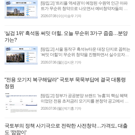
[땅집고] ‘트리플 역세권’이 예정된 수원역 인근 아파
트가 무순위 청약으로 나오면서 예비청약자들의 관
심을 받고 있다. 8일 한국부동산원 청약홈에 따르면,
2026.07.08 (수)
|
이승우 기자
경기..
'실검 1위' 흑석동 써밋 더힐, 오늘 무순위 3가구 줍줍…분양
가는?
[땅집고] 서울 동작구 흑석뉴타운 대장 단지로 꼽히는
‘써밋 더힐’이 무순위 청약을 진행하면서 실수요자들
의 관심이 다시 몰리고 있다. 미계약 물량은 단 3가구
2026.07.06 (월)
|
강시온 기자
뿐..
"전용 모기지 복구해달라" 국토부 묵묵부답에 결국 대통령
청원
[땅집고] 정부가 공공분양 브랜드 ‘뉴홈’의 핵심 혜택
이었던 전용 초저금리 모기지를 본청약 공고에서 일
방적으로 삭제하자 수분양자들이 결국 대통령을 향
2026.07.06 (월)
|
박기홍 기자
해 약..
국토부의 정책 사기극으로 전락한 사전청약…가격도, 대출
도 '깜깜이'