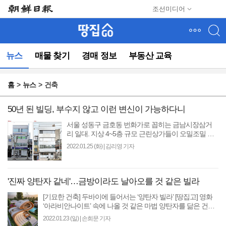
메
조선미디어
뉴
건
너
뛰
뉴스
매물 찾기
경매 정보
부동산 교육
기
(컨
텐
홈
뉴스
건축
츠
영
역
50년 된 빌딩, 부수지 않고 이런 변신이 가능하다니
으
서울 성동구 금호동 번화가로 꼽히는 금남시장삼거
로
리 일대. 지상 4~5층 규모 근린상가들이 오밀조밀 어
바
깨를 맞대고 들어서 있다. 대부분 지은 지 20~30년된
2022.01.25 (화)
|
김리영 기자
로
건물이어서..
이
동)
'진짜 양탄자 같네'…금방이라도 날아오를 것 같은 빌라
[기묘한 건축] 두바이에 들어서는 ‘양탄자 빌라’ [땅집고] 영화
‘아라비안나이트’ 속에 나올 것 같은 마법 양탄자를 닮은 건물
이 아랍에미리트 두바이 한복판에 ..
2022.01.23 (일)
|
손희문 기자