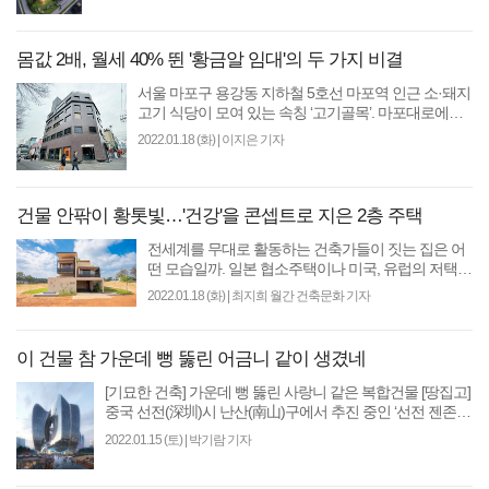
몸값 2배, 월세 40% 뛴 '황금알 임대'의 두 가지 비결
서울 마포구 용강동 지하철 5호선 마포역 인근 소·돼지
고기 식당이 모여 있는 속칭 ‘고기골목’. 마포대로에서
마포유수지공영주차장 뒷골목으로 5분쯤 걷다보면 6
2022.01.18 (화)
|
이지은 기자
층..
건물 안팎이 황톳빛…'건강'을 콘셉트로 지은 2층 주택
전세계를 무대로 활동하는 건축가들이 짓는 집은 어
떤 모습일까. 일본 협소주택이나 미국, 유럽의 저택이
TV나 영화를 통해 종종 소개되지만 그 의도와 철학적
2022.01.18 (화)
|
최지희 월간 건축문화 기자
의미를..
이 건물 참 가운데 뻥 뚫린 어금니 같이 생겼네
[기묘한 건축] 가운데 뻥 뚫린 사랑니 같은 복합건물 [땅집고]
중국 선전(深圳)시 난산(南山)구에서 추진 중인 ‘선전 젠존
(Genzon) 기술혁신센터’. 번쩍거리는 외피를 ..
2022.01.15 (토)
|
박기람 기자