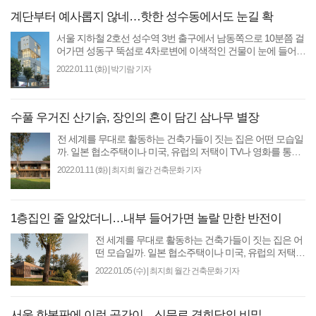
계단부터 예사롭지 않네…핫한 성수동에서도 눈길 확
서울 지하철 2호선 성수역 3번 출구에서 남동쪽으로 10분쯤 걸
어가면 성동구 뚝섬로 4차로변에 이색적인 건물이 눈에 들어온
다. 중간층은 뻥 뚫린 듯하고 고층부와 저층..
2022.01.11 (화)
|
박기람 기자
수풀 우거진 산기슭, 장인의 혼이 담긴 삼나무 별장
전 세계를 무대로 활동하는 건축가들이 짓는 집은 어떤 모습일
까. 일본 협소주택이나 미국, 유럽의 저택이 TV나 영화를 통해
종종 소개되지만 그 의도와 철학적 의미를..
2022.01.11 (화)
|
최지희 월간 건축문화 기자
1층집인 줄 알았더니…내부 들어가면 놀랄 만한 반전이
전 세계를 무대로 활동하는 건축가들이 짓는 집은 어
떤 모습일까. 일본 협소주택이나 미국, 유럽의 저택이
TV나 영화를 통해 종종 소개되지만 그 의도와 철학적
2022.01.05 (수)
|
최지희 월간 건축문화 기자
의미를..
서울 한복판에 이런 공간이…신문로 경희당의 비밀