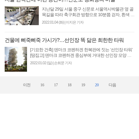
지난달 29일 서울 중구 신문로 서울역사박물관 옆 골
목길을 따라 축구회관 방향으로 10분쯤 걷자, 흰색 고
벽돌로 마감한 신축 빌딩을 마주쳤다. 마치 그리스 신
2022.01.04 (화)
|
이지은 기자
전같은..
건물에 삐죽삐죽 가시가?…선인장 똑 닮은 희한한 타워
[기묘한 건축] 덴마크 코펜하겐 한복판에 짓는 ‘선인장 타워’
[땅집고] 덴마크 코펜하겐 중심부에 거대한 선인장 모양 타
워가 들어선다. 멀리서도 가시 돋친 외관을..
2022.01.02 (일)
|
손희문 기자
이전
16
17
18
19
20
다음