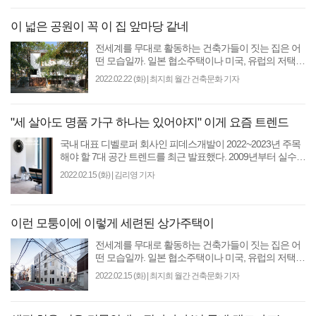
이 넓은 공원이 꼭 이 집 앞마당 같네
전세계를 무대로 활동하는 건축가들이 짓는 집은 어
떤 모습일까. 일본 협소주택이나 미국, 유럽의 저택이
TV나 영화를 통해 종종 소개되지만 그 의도와 철학적
2022.02.22 (화)
|
최지희 월간 건축문화 기자
의미를..
"세 살아도 명품 가구 하나는 있어야지" 이게 요즘 트렌드
국내 대표 디벨로퍼 회사인 피데스개발이 2022~2023년 주목
해야 할 7대 공간 트렌드를 최근 발표했다. 2009년부터 실수요
자 설문 조사와 전문가 심층 면접을 통해 매년 한..
2022.02.15 (화)
|
김리영 기자
이런 모퉁이에 이렇게 세련된 상가주택이
전세계를 무대로 활동하는 건축가들이 짓는 집은 어
떤 모습일까. 일본 협소주택이나 미국, 유럽의 저택이
TV나 영화를 통해 종종 소개되지만 그 의도와 철학적
2022.02.15 (화)
|
최지희 월간 건축문화 기자
의미를..