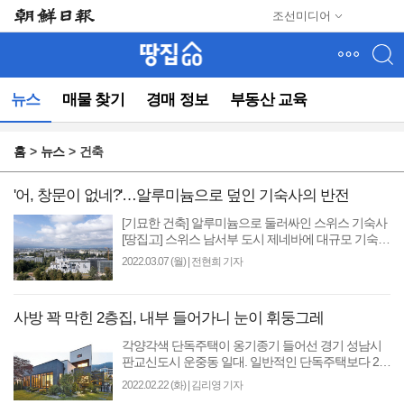
메
조선미디어
뉴
건
너
뛰
뉴스
매물 찾기
경매 정보
부동산 교육
기
(컨
텐
홈
뉴스
건축
츠
영
역
'어, 창문이 없네?'…알루미늄으로 덮인 기숙사의 반전
으
[기묘한 건축] 알루미늄으로 둘러싸인 스위스 기숙사
로
[땅집고] 스위스 남서부 도시 제네바에 대규모 기숙사
바
‘그랜드 모리용 레지던스’(The Grand Morillon Student
2022.03.07 (월)
|
전현희 기자
로
Residence)..
이
동)
사방 꽉 막힌 2층집, 내부 들어가니 눈이 휘둥그레
각양각색 단독주택이 옹기종기 들어선 경기 성남시
판교신도시 운중동 일대. 일반적인 단독주택보다 2배
쯤 큰 땅(455㎡·약 137평)을 차지한 이층집 ‘파티오 하
2022.02.22 (화)
|
김리영 기자
우스’..