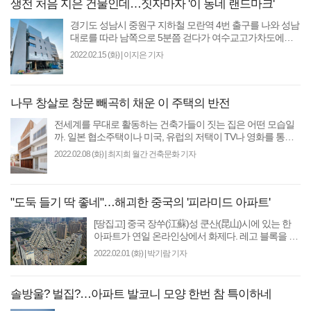
생전 처음 지은 건물인데…짓자마자 '이 동네 랜드마크'
경기도 성남시 중원구 지하철 모란역 4번 출구를 나와 성남
대로를 따라 남쪽으로 5분쯤 걷다가 여수교고가차도에서
동쪽으로 꺾어들면 하대원동 주택가가 나온다. 3차..
2022.02.15 (화)
|
이지은 기자
나무 창살로 창문 빼곡히 채운 이 주택의 반전
전세계를 무대로 활동하는 건축가들이 짓는 집은 어떤 모습일
까. 일본 협소주택이나 미국, 유럽의 저택이 TV나 영화를 통해
종종 소개되지만 그 의도와 철학적 의미를..
2022.02.08 (화)
|
최지희 월간 건축문화 기자
"도둑 들기 딱 좋네"…해괴한 중국의 '피라미드 아파트'
[땅집고] 중국 장쑤(江蘇)성 쿤산(昆山)시에 있는 한
아파트가 연일 온라인상에서 화제다. 레고 블록을 차
곡차곡 피라미드 모양으로 쌓아 올린 듯한 독특한 모
2022.02.01 (화)
|
박기람 기자
양새 때..
솔방울? 벌집?…아파트 발코니 모양 한번 참 특이하네