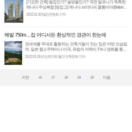
[기묘한 건축] 벌집인가? 솔방울인가? 곡면 발코니가 독특한
캐나다 주상복합 [땅집고] 캐나다 브리티쉬 콜롬비아(British
Columbia)주 밴쿠버에 두 동짜리 주상복합 아파트..
2022.01.30 (일)
|
전현희 기자
해발 750m…집 어디서든 환상적인 경관이 한눈에
전세계를 무대로 활동하는 건축가들이 짓는 집은 어떤 모습일
까. 일본 협소주택이나 미국, 유럽의 저택이 TV나 영화를 통해
종종 소개되지만 그 의도와 철학적 의미를..
2022.01.26 (수)
|
최지희 월간 건축문화 기자
이전
16
17
18
19
20
다음