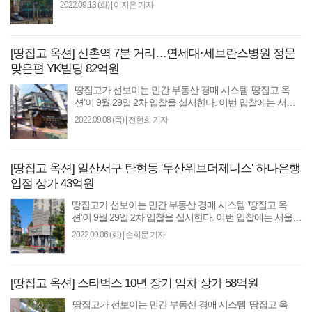
2022.09.13 (화)
|
이지은 기자
[땅집고 옥션] 신촌역 7분 거리…연세대·세브란스병원 정문
맞은편 YK빌딩 82억원
땅집고가 선보이는 민간 부동산 경매 시스템 ‘땅집고 옥
션’이 9월 29일 2차 입찰을 실시한다. 이번 입찰에는 서울
시내 알짜 빌딩 등 최저입찰가 기준 총 1133억원 규모..
2022.09.08 (목)
|
전현희 기자
[땅집고 옥션] 일산서구 탄현동 '두산위브더제니스' 하나은행
입점 상가 43억원
땅집고가 선보이는 민간 부동산 경매 시스템 ‘땅집고 옥
션’이 9월 29일 2차 입찰을 실시한다. 이번 입찰에는 서울
시내 알짜 빌딩 등 최저입찰가 기준 총 1133억원 규모..
2022.09.06 (화)
|
손희문 기자
[땅집고 옥션] 스타벅스 10년 장기 임차 상가 58억원
땅집고가 선보이는 민간 부동산 경매 시스템 ‘땅집고 옥