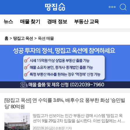
메
뉴
건
뉴스
매물 찾기
경매 정보
부동산 교육
너
뛰
기
홈
땅집고 옥션
옥션 매물
(컨
텐
츠
영
역
으
로
바
로
이
동)
[땅집고 옥션] 연 수익률 3.6%, 배후수요 풍부한 화성 '승민빌
딩' 80억원
땅집고가 선보이는 민간 부동산 경매 시스템 ‘땅집고 옥
션’이 9월 29일 2차 입찰을 실시한다. 이번 입찰에는 서울
시내 알짜 빌딩 등 최저입찰가 기준 총 1133억원 규모..
2022.09.16 (금)
|
손희문 기자