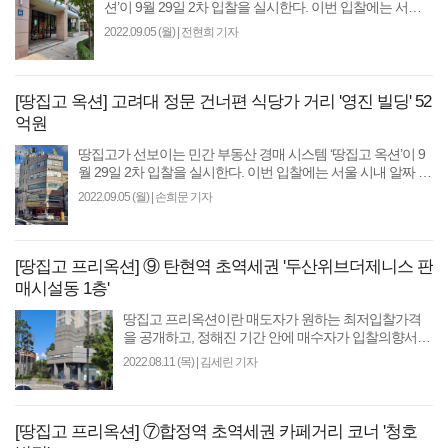
션’이 9월 29일 2차 입찰을 실시한다. 이번 입찰에는 서울
시내 알짜 빌딩 등 최저입찰가 기준 총 1133억원 규모..
2022.09.05 (월)
|
전현희 기자
[땅집고 옥션] 고려대 정문 건너편 식당가 거리 '영진 빌딩' 52
억원
땅집고가 선보이는 민간 부동산 경매 시스템 ‘땅집고 옥션’이 9
월 29일 2차 입찰을 실시한다. 이번 입찰에는 서울 시내 알짜 빌
딩 등 최저입찰가 기준 총 1133억원 규모..
2022.09.05 (월)
|
손희문 기자
[땅집고 프리옥션] ⑨ 탄현역 초역세권 '두산위브더제니스 판
매시설동 1층'
땅집고 프리옥션이란 매도자가 원하는 최저입찰가격
을 공개하고, 정해진 기간 안에 매수자가 입찰의향서를
제출하면 매도·매수자가 협의 매각하는 방식이다. 마감
2022.08.11 (목)
|
김세린 기자
일..
[땅집고 프리옥션] ⑦합정역 초역세권 카페거리 코너 '청호