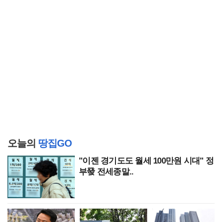
오늘의
땅집GO
"이젠 경기도도 월세 100만원 시대" 정
부發 전세종말..