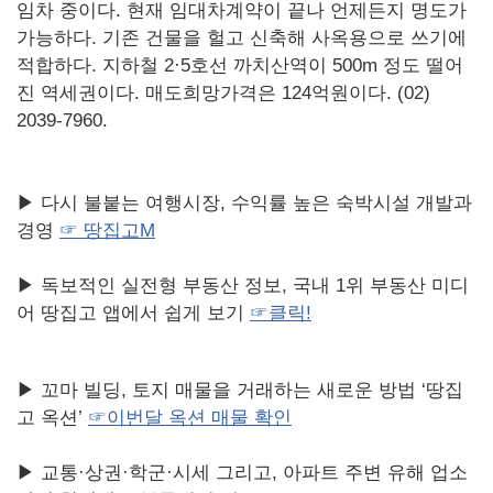
임차 중이다. 현재 임대차계약이 끝나 언제든지 명도가
가능하다. 기존 건물을 헐고 신축해 사옥용으로 쓰기에
적합하다. 지하철 2·5호선 까치산역이 500m 정도 떨어
진 역세권이다. 매도희망가격은 124억원이다. (02)
2039-7960.
▶ 다시 불붙는 여행시장, 수익률 높은 숙박시설 개발과
경영
☞ 땅집고M
▶ 독보적인 실전형 부동산 정보, 국내 1위 부동산 미디
어 땅집고 앱에서 쉽게 보기
☞클릭!
▶ 꼬마 빌딩, 토지 매물을 거래하는 새로운 방법 ‘땅집
고 옥션’
☞이번달 옥션 매물 확인
▶ 교통·상권·학군·시세 그리고, 아파트 주변 유해 업소