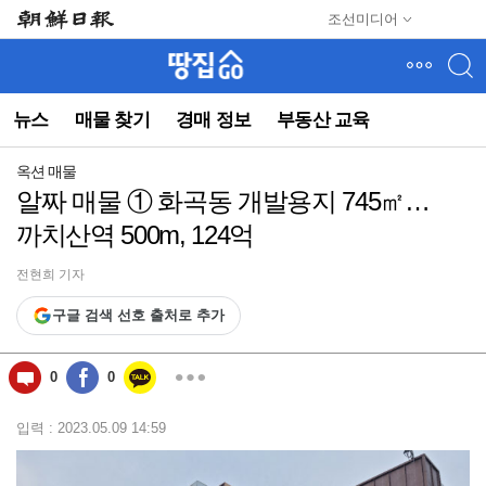
메
조선미디어
뉴
건
너
뛰
뉴스
매물 찾기
경매 정보
부동산 교육
기
(컨
텐
옥션 매물
츠
알짜 매물 ① 화곡동 개발용지 745㎡…
영
까치산역 500m, 124억
역
으
로
전현희 기자
바
구글 검색 선호 출처로 추가
로
이
동)
0
0
입력 : 2023.05.09 14:59