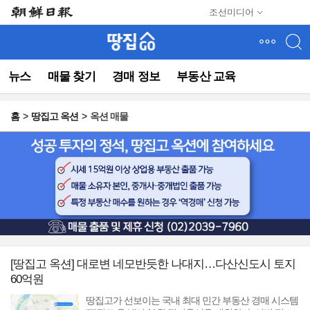
메
조선미디어
뉴
건
너
뛰
뉴스
매물 찾기
경매 정보
부동산 교육
기
(컨
텐
홈
땅집고 옥션
옥션 매물
츠
영
역
으
로
바
로
이
동)
[땅집고 옥션] 대로변 네모반듯한 나대지…다산신도시 토지
60억원
땅집고가 선보이는 국내 최대 민간 부동산 경매 시스템