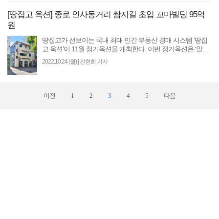
[땅집고 옥션] 종로 인사동거리 쌈지길 초입 꼬마빌딩 95억
원
땅집고가 선보이는 국내 최대 민간 부동산 경매 시스템 ‘땅집
고 옥션’이 11월 정기옥션을 개최한다. 이번 정기옥션은 ‘알스
퀘어 특별전’으로 진행한다. 입찰에는..
2022.10.24 (월)
|
전현희 기자
이전
1
2
3
4
5
다음