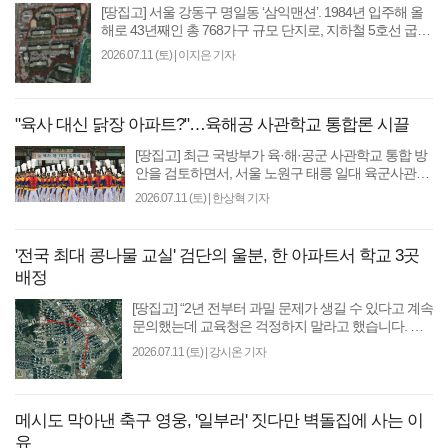
[땅집고] 서울 강동구 명일동 ‘삼익맨션’. 1984년 입주해 올
해로 43년째인 총 768가구 규모 단지로, 지하철 5호선 굽은
다리역까지 걸어서 5분 걸리는 역세권이라 재건..
2026.07.11 (토)
|
이지은 기자
"육사 대신 닭장 아파트?"…육해공 사관학교 통합론 시끌
[땅집고] 최근 국방부가 육·해·공군 사관학교 통합 방
안을 검토하면서, 서울 노원구 태릉 일대 육군사관학
교 이전을 통한 아파트 공급이 다시 수면 위로 떠오른
2026.07.11 (토)
|
한상혁 기자
다. 하..
'전국 최대 콩나물 교실' 검단의 울분, 한 아파트서 학교 3곳
배정
[땅집고] “2년 전부터 과밀 문제가 생길 수 있다고 계속
문의했는데 교육청은 걱정하지 말라고 했습니다. 그
런데 입주를 두 달 앞두고 갑자기 학교를 바꾼다고 합
2026.07.11 (토)
|
강시온 기자
니다..
메시도 막아낸 축구 영웅, '일부러' 짓다만 벽돌집에 사는 이
유