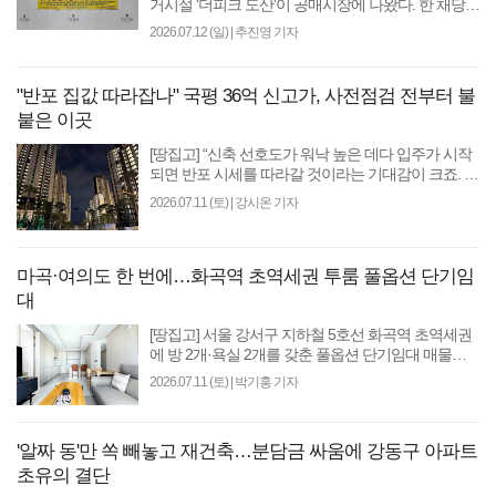
거시설 '더피크 도산'이 공매시장에 나왔다. 한 채당
분양가가 최대 500억원에 달하는 하이엔드 주거시설
2026.07.12 (일)
|
추진영 기자
로 주목..
"반포 집값 따라잡나" 국평 36억 신고가, 사전점검 전부터 불
붙은 이곳
[땅집고] “신축 선호도가 워낙 높은 데다 입주가 시작
되면 반포 시세를 따라갈 것이라는 기대감이 크죠. 방
배동은 주변 인프라도 모두 재건축으로 바뀌고 있는
2026.07.11 (토)
|
강시온 기자
흐름..
마곡·여의도 한 번에…화곡역 초역세권 투룸 풀옵션 단기임
대
[땅집고] 서울 강서구 지하철 5호선 화곡역 초역세권
에 방 2개·욕실 2개를 갖춘 풀옵션 단기임대 매물이
나왔다. 최근 단기임대 플랫폼 단단홈즈에 등록된 ‘한
2026.07.11 (토)
|
박기홍 기자
양 더..
'알짜 동'만 쏙 빼놓고 재건축…분담금 싸움에 강동구 아파트
초유의 결단