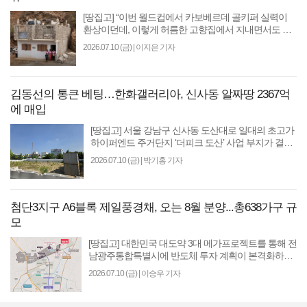
[땅집고] “이번 월드컵에서 카보베르데 골키퍼 실력이
환상이던데, 이렇게 허름한 고향집에서 지내면서도 최
선을 다했던 거라니 더욱 감동이네요…” 올해 월드컵..
2026.07.10 (금)
|
이지은 기자
김동선의 통큰 베팅…한화갤러리아, 신사동 알짜땅 2367억
에 매입
[땅집고] 서울 강남구 신사동 도산대로 일대의 초고가
하이퍼엔드 주거단지 ‘더피크 도산’ 사업 부지가 결국
공매 시장에서 한화갤러리아 품으로 돌아갔다. 최근
2026.07.10 (금)
|
박기홍 기자
서..
첨단3지구 A6블록 제일풍경채, 오는 8월 분양...총638가구 규
모
[땅집고] 대한민국 대도약 3대 메가프로젝트를 통해 전
남광주통합특별시에 반도체 투자 계획이 본격화하면
서 이 지역 부동산 시장이 관심을 받고 있다. 전남광주
2026.07.10 (금)
|
이승우 기자
첨단..