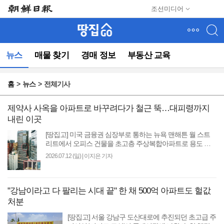
메
조선미디어
뉴
건
너
뛰
뉴스
매물 찾기
경매 정보
부동산 교육
기
(컨
텐
홈
뉴스
전체기사
츠
영
역
제약사 사옥을 아파트로 바꾸려다가 철근 뚝…대피령까지
으
내린 이곳
로
[땅집고] 미국 금융권 심장부로 통하는 뉴욕 맨해튼 월 스트
바
리트에서 오피스 건물을 초고층 주상복합아파트로 용도 변
로
경하다 내부 철골이 휘어지는 초유의 사태가 발..
2026.07.12 (일)
|
이지은 기자
이
동)
"강남이라고 다 팔리는 시대 끝" 한 채 500억 아파트도 헐값
처분
[땅집고] 서울 강남구 도산대로에 추진되던 초고급 주