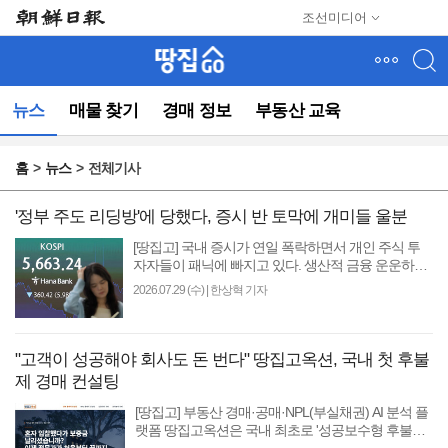
메
조선미디어
뉴
건
너
뛰
뉴스
매물 찾기
경매 정보
부동산 교육
기
(컨
텐
홈
뉴스
전체기사
츠
영
역
'정부 주도 리딩방'에 당했다, 증시 반 토막에 개미들 울분
으
[땅집고] 국내 증시가 연일 폭락하면서 개인 주식 투
로
자자들이 패닉에 빠지고 있다. 생산적 금융 운운하며
바
부동산을 팔아 주식을 살 것을 권유했던 정부에 대한
2026.07.29 (수)
|
한상혁 기자
로
책임론..
이
동)
"고객이 성공해야 회사도 돈 번다" 땅집고옥션, 국내 첫 후불
제 경매 컨설팅
[땅집고] 부동산 경매·공매·NPL(부실채권) AI 분석 플
랫폼 땅집고옥션은 국내 최초로 '성공보수형 후불제