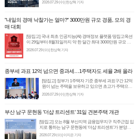
올케어 컨설팅' 서비스를 출시한다고 밝혔다. 그동안
2026.07.29 (수)
|
한상혁 기자
경매 컨..
"내일의 경매 낙찰가는 얼마?" 3000만원 규모 경품, 모의 경
매 대회
[땅집고] 국내 최초 인공지능(AI) 경매정보 플랫폼 땅집고옥션
이 29일부터 8월31일까지 약 한 달간 최대 3000만원 규모 경
품을 내걸고 모의 경매 대회인 ‘내일의 낙찰가..
2026.07.29 (수)
|
한상혁 기자
종부세 과표 12억 넘으면 중과세…1주택자도 세율 2배 올라
[땅집고] 정부가 1주택자 기준 종부세 과표구간 12억
원이 넘는 주택을 보유하고 있으면 초고가 주택으로
분류해 높은 종부세를 부과하는 세제 개편안은 준비
2026.07.29 (수)
|
한상혁 기자
중이라는..
부산 남구 문현동 '더샵 트리센트' 31일 견본주택 개관
[땅집고] 오는 8월 부산지역 금융업무지구 직주근접 입
지로 통하는 남구 문현동에 ‘더샵 트리센트’가 분양한
다. 총 800여가구 규모면서 국내 핵심 건설사인 포스
2026.07.29 (수)
|
이지은 기자
코..