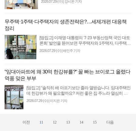
2026.07.29 (수)
|
강시온 기자
랜드의 중동 유통 확대와 K-브랜..
무주택·1주택·다주택자의 생존전략은?…세제개편 대응책
정리
[땅집고] 이재명 대통령의 ‘7·23 부동산정책 국민 대토
론회’ 발언을 뜯어보면 무주택자와 1주택자, 다주택자
가 앞으로 취해야 할 전략이 달라진다는 분석이 나온
2026.07.29 (수)
|
배민주 기자
다..
"임대아파트에 왜 30억 한강뷰를?" 꿀 빠는 브이로그 올렸다
역풍 맞은 부부
[땅집고] “솔직히 배 아프기보단 졸라 열받습니다. 임대주택인
데 한강뷰가 왜 필요할까요? 저런 좋은 집 주느라 열심히 사
는 중산층을 상대적 거지 만드는 기분입니..
2026.07.29 (수)
|
이지은 기자
이전
11
12
13
14
15
다음