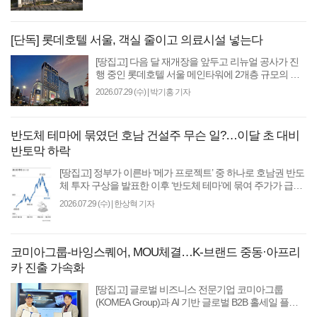
[단독] 롯데호텔 서울, 객실 줄이고 의료시설 넣는다
[땅집고] 다음 달 재개장을 앞두고 리뉴얼 공사가 진
행 중인 롯데호텔 서울 메인타워에 2개층 규모의 객
실을 줄이는 대신 피부과 등 의료시설이 들어서는 것
2026.07.29 (수)
|
박기홍 기자
으로 확인..
반도체 테마에 묶였던 호남 건설주 무슨 일?…이달 초 대비
반토막 하락
[땅집고] 정부가 이른바 ‘메가 프로젝트’ 중 하나로 호남권 반도
체 투자 구상을 발표한 이후 ‘반도체 테마’에 묶여 주가가 급등
했던 건설주들이 최근 반도체주 급..
2026.07.29 (수)
|
한상혁 기자
코미아그룹-바잉스퀘어, MOU체결…K-브랜드 중동·아프리
카 진출 가속화
[땅집고] 글로벌 비즈니스 전문기업 코미아그룹
(KOMEA Group)과 AI 기반 글로벌 B2B 홀세일 플랫
폼 기업 바잉스퀘어(BUYING SQUARE)가 글로벌 브