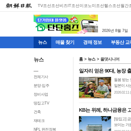
메
TV조선
조선비즈
IT조선
이코노미조선
헬스조선
월간
뉴
건
너
뛰
2026년 8월 7일
기
(컨
뉴스
매물 찾기
경매 정보
부동산 교
텐
츠
영
뉴스
홈
뉴스
올댓시니어
역
으
일자리 얻은 90대, 농장
로
전체기사
돌봄 받는
바
분양·입주
일본이 사는
로
이
2026.02.11 
정비사업
동)
땅집고TV
KB는 위례, 하나금융은 
건축
[땅집고] 
재테크
보이는 가운
NPL 완전정복