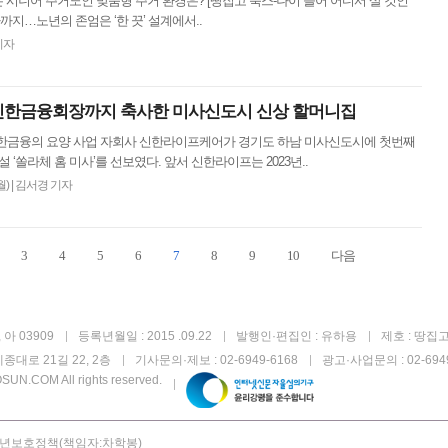
시니어 주거노인 맞춤형 주거 환경은? [땅집고 북스-나이 들어 어디서 살 것인
까지…노년의 존엄은 ‘한 끗’ 설계에서..
기자
동 신한금융회장까지 축사한 미사신도시 신상 할머니집
신한금융의 요양 사업 자회사 신한라이프케어가 경기도 하남 미사신도시에 첫번째
‘쏠라체 홈 미사’를 선보였다. 앞서 신한라이프는 2023년..
월)
|
김서경 기자
3
4
5
6
7
8
9
10
다음
아 03909
등록년월일 : 2015 .09.22
발행인·편집인 : 유하용
제호 : 땅집
종대로 21길 22, 2층
기사문의·제보 : 02-6949-6168
광고·사업문의 : 02-6949
UN.COM All rights reserved.
년보호정책(책임자:차학봉)