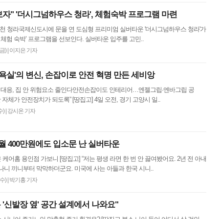
보자" '더시그넘하우스 청라', 체험숙박 프로그램 마련
인천 청라국제신도시에 문을 연 도심형 프리미엄 실버타운 '더시그넘하우스 청라'가
이 체험 숙박’ 프로그램을 선보인다. 실버타운 입주를 고민..
(금)
|
이지은 기자
욕실'의 변신, 손잡이로 안전 혁명 만든 세비앙
대응, 집 안 위험요소 줄인다안전손잡이도 인테리어…엔젤그립·엔바그립 공
자체가 안전장치가 되도록” [땅집고] 4일 오전, 경기 고양시 일..
수)
|
강시온 기자
 월 400만원에도 입소문 난 실버타운
케어홈 용인점 가보니 [땅집고] “저는 평생 라면 한 번 안 끓여봤어요. 2년 전 아내
나니 끼니부터 막막하더군요. 미국에 사는 아들과 한국 시니..
(수)
|
박기홍 기자
은 '신발장 옆' 공간 설계에서 나와요"