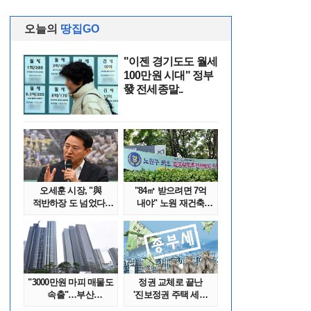
오늘의
땅집GO
"이젠 경기도도 월세
100만원 시대" 정부
發 전세종말..
오세훈 시장, "與
"84㎡ 받으려면 7억
적반하장 도 넘었다"
내야" 노원 재건축
반박한 이유는
단지서 고령 ..
"3000만원 마피 매물도
정권 교체로 끝난
속출"…부산
'진보정권 주택 세금
대단지서도 잔금..
폭탄'