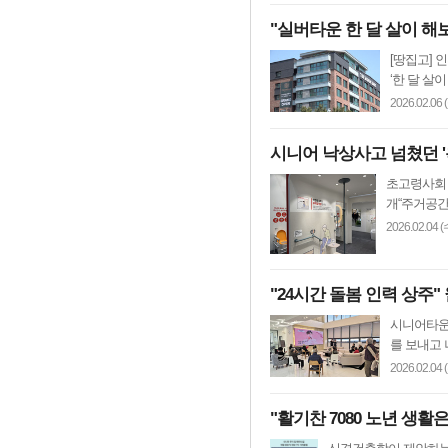
"실버타운 한 달 살이 해
[땅집고] 
‘한 달 살
2026.02.06 
시니어 낙상사고 넘쳤던 '
초고령사회 
개“주거공간 
2026.02.04 (
"24시간 돌봄 인력 상주"
시니어타운 
를 보내고 
2026.02.04 
"활기찬 7080 노년 생활