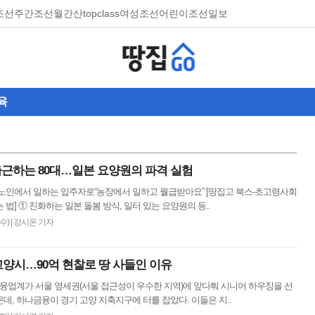
조선
주간조선
월간산
topclass
여성조선
어린이조선일보
육
 출근하는 80대…일본 요양원의 파격 실험
 노인에서 일하는 입주자로“농장에서 일하고 월급받아요” [땅집고 북스-초고령사회
 법] ① 진화하는 일본 돌봄 방식, 일터 있는 요양원의 등..
(수)
|
강시온 기자
고양시…90억 현찰로 땅 사들인 이유
금융업계가 서울 옆세권(서울 접근성이 우수한 지역)에 앞다퉈 시니어 하우징을 선
데, 하나금융이 경기 고양 지축지구에 터를 잡았다. 이들은 지..