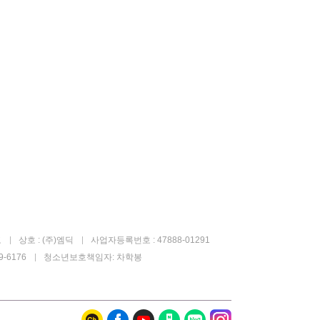
고
상호 : (주)엠딕
사업자등록번호 : 47888-01291
-6176
청소년보호책임자: 차학봉