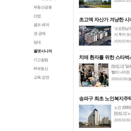
2026.02.10 
부동산금융
산업
초고액 자산가 겨냥한 시니
골프·레저
‘소요한남 
경·공매
서 투어 프
2026.02.09 
임대
올댓시니어
치매 환자를 위한 스타벅
기고칼럼
[땅집고] “
AI부동산
빨리 나이든 
교육·강연
2026.02.09 (월
송파구 최초 노인복지주택
노인 100
[땅집고] 
2026.02.09 