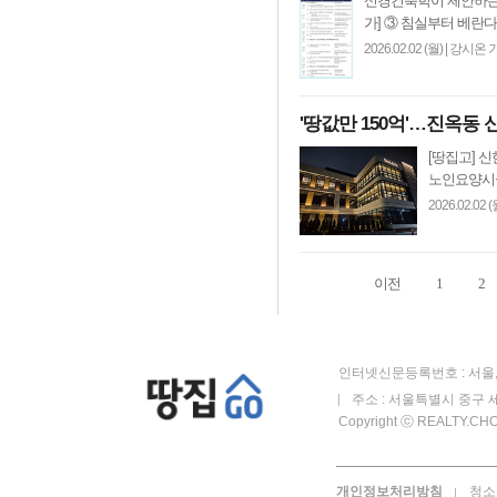
신경건축학이 제안하는 
가] ③ 침실부터 베란다
2026.02.02 (월)
|
강시온 
'땅값만 150억'…진옥
[땅집고] 
노인요양시설 
2026.02.02 (
이전
1
2
인터넷신문등록번호 : 서울, 
주소 : 서울특별시 중구 세
Copyright ⓒ REALTY.CHOS
개인정보처리방침
청소