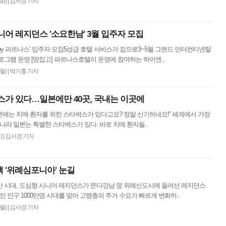
(화)
|
김서경 기자
어 레지던스 '소요한남' 3월 입주자 모집
by 파르나스’ 입주자 모집5성급 호텔 서비스가 집으로3~5월 그랜드 인터컨티넨탈
로그램 운영 [땅집고] 파르나스호텔이 운영에 참여하는 하이엔..
(월)
|
박기홍 기자
스가 있다…일본에만 40곳, 국내는 이곳에
일본에는 치매 환자를 위한 스타벅스가 있다고요? 정말 신기하네요!” 세계에서 가장
나라 일본는 특별한 스타벅스가 있다. 바로 치매 환자들..
)
|
김서경 기자
 '위례심포니아' 눈길
0만 시대, 도심형 시니어 레지던스가 뜬다강남 옆 위례신도시에 들어선 레지던스
노인 인구 1000만명 시대를 맞아 고령층의 주거 수요가 빠르게 변화하..
(월)
|
김서경 기자