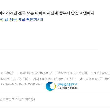
? 2021년 전국 모든 아파트 재산세·종부세 땅집고 앱에서
우리집
세금
바로
확인하기!!
아 03909
등록년월일 : 2015 .09.22
발행인·편집인 : 유하용
제호 : 땅집
종대로 21길 22, 2층
기사문의·제보 : 02-6949-6168
광고·사업문의 : 02-6949
UN.COM All rights reserved.
년보호정책(책임자:차학봉)