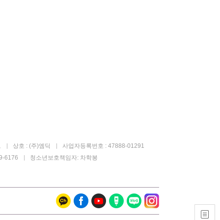
고
상호 : (주)엠딕
사업자등록번호 : 47888-01291
-6176
청소년보호책임자: 차학봉