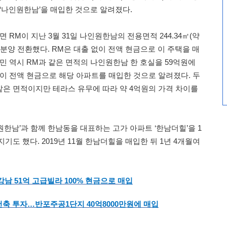
 ‘나인원한남’을 매입한 것으로 알려졌다.
 RM이 지난 3월 31일 나인원한남의 전용면적 244.34㎡(약
에 분양 전환했다. RM은 대출 없이 전액 현금으로 이 주택을 매
민 역시 RM과 같은 면적의 나인원한남 한 호실을 59억원에
없이 전액 현금으로 해당 아파트를 매입한 것으로 알려졌다. 두
은 면적이지만 테라스 유무에 따라 약 4억원의 가격 차이를
인원한남’과 함께 한남동을 대표하는 고가 아파트 ‘한남더힐’을 1
기도 했다. 2019년 11월 한남더힐을 매입한 뒤 1년 4개월여
강남 51
억
고급빌라 100%
현금으로
매입
건축
투자…반포주공1
단지 40
억8000
만원에
매입