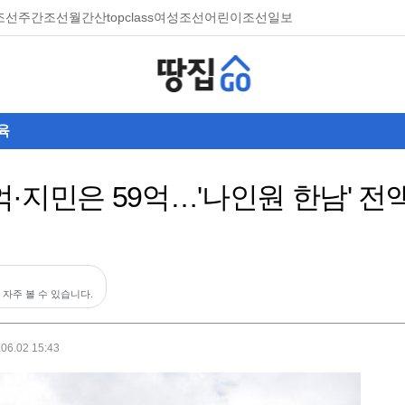
조선
주간조선
월간산
topclass
여성조선
어린이조선일보
육
3억·지민은 59억…'나인원 한남' 전
 자주 볼 수 있습니다.
.06.02 15:43