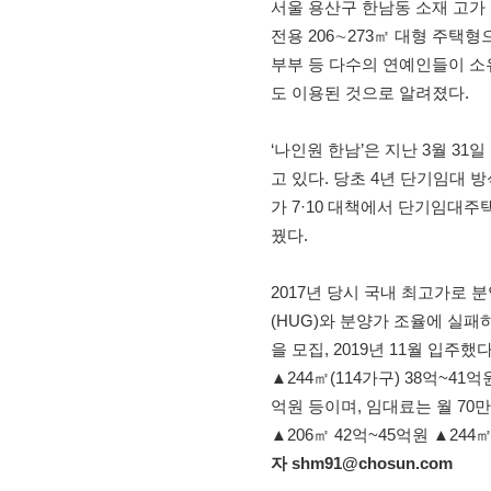
서울 용산구 한남동 소재 고가 임
전용 206∼273㎡ 대형 주택
부부 등 다수의 연예인들이 소
도 이용된 것으로 알려졌다.
‘나인원 한남’은 지난 3월 3
고 있다. 당초 4년 단기임대 
가 7·10 대책에서 단기임대
꿨다.
2017년 당시 국내 최고가로
(HUG)와 분양가 조율에 실패하
을 모집, 2019년 11월 입주했
▲244㎡(114가구) 38억~41억
억원 등이며, 임대료는 월 70
▲206㎡ 42억~45억원 ▲24
자 shm91@chosun.com