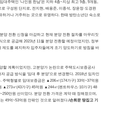
대주택인 ‘나인원 한남’은 지하 4층~지상 최고 9층, 9개동,
형으로 구성된 단지로, 전지현, 배용준, 이종석, 장윤정·도경완
유하거나 거주하는 곳으로 유명하다. 한때 방탄소년단 숙소로
1일 분양 전환 신청을 마감하고 현재 분양 전환 절차를 마무리짓
방식으로 공급해 2023년 11월 분양 전환할 예정이었지만, 정부
주택 제도를 폐지하자 입주자들에게 조기 양도하기로 방침을 바
 분양할 계획이었지만, 고분양가 논란으로 주택도시보증공사
자 공급 방식을 ‘임대 후 분양’으로 변경했다. 2018년 임차인
다. 주택형별로 임대보증금은 ▲206㎡(174가구) 33억~37억원
원 ▲273㎡(43가구) 45억원 ▲244㎡(펜트하우스·10가구) 48
만~250만원 선이었다. 분양 전환 가격은 계약 때 정해졌으며,
4㎡는 49억~53억원 안팎인 것으로 알려졌다.
/
손희문 땅집고 기