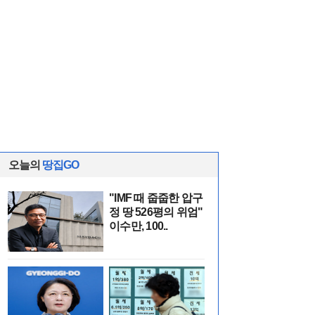
오늘의
땅집GO
"IMF 때 줍줍한 압구
정 땅 526평의 위엄"
이수만, 100..