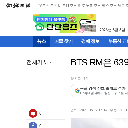
메
TV조선
조선비즈
IT조선
이코노미조선
헬스조선
월간
뉴
건
너
뛰
2026년 8월 8일
기
(컨
뉴스
매물 찾기
경매 정보
부동산 교
텐
츠
영
BTS RM은 6
역
전체기사
으
로
바
손희문 기자
로
구글 검색 선호 출처로 추가
이
Google 검색에서 땅집고 뉴스를 더
동)
입력 : 2021.06.02 15:14 | 수정 : 2021
0
0