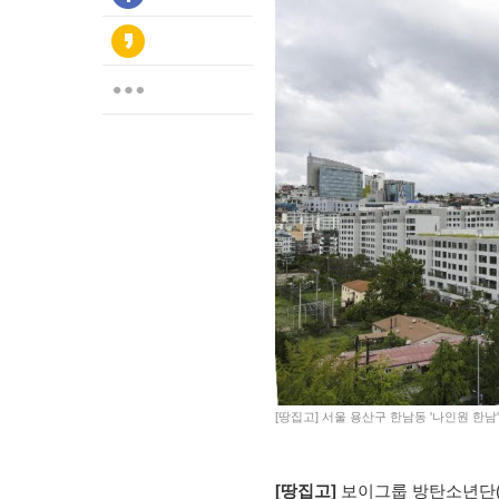
[땅집고] 서울 용산구 한남동 '나인원 한남
[땅집고]
보이그룹 방탄소년단(B