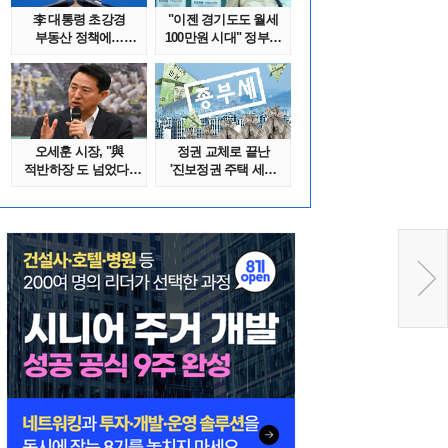
李 대통령 초강경
"이젠 경기도도 월세
부동산 정책에…
100만원 시대" 정부發
추미애 '경기도 재..
전세종말..
오세훈 시장, "與
정권 교체로 끝난
적반하장 도 넘었다"
'진보정권 주택 세금
반박한 이유는
폭탄'