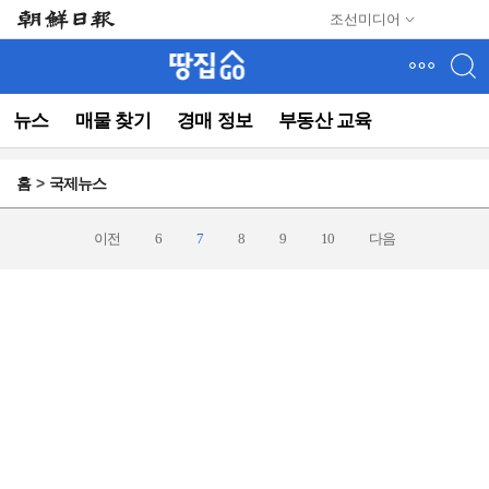
메
조선미디어
뉴
건
너
뛰
뉴스
매물 찾기
경매 정보
부동산 교육
기
(컨
텐
홈
국제뉴스
츠
영
역
이전
6
7
8
9
10
다음
으
로
바
로
이
동)