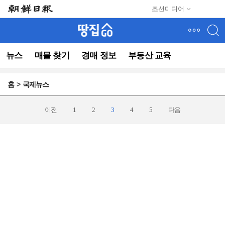
메
조선미디어
뉴
건
너
뛰
뉴스
매물 찾기
경매 정보
부동산 교육
기
(컨
텐
홈
국제뉴스
츠
영
역
이전
1
2
3
4
5
다음
으
로
바
로
이
동)