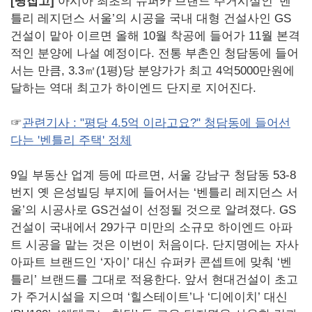
[땅집고]
아시아 최초의 슈퍼카 브랜드 주거시설인 ‘벤
틀리 레지던스 서울’의 시공을 국내 대형 건설사인 GS
건설이 맡아 이르면 올해 10월 착공에 들어가 11월 본격
적인 분양에 나설 예정이다. 전통 부촌인 청담동에 들어
서는 만큼, 3.3㎡(1평)당 분양가가 최고 4억5000만원에
달하는 역대 최고가 하이엔드 단지로 지어진다.
☞
관련기사 : "평당 4.5억 이라고요?" 청담동에 들어선
다는 '벤틀리 주택' 정체
9일 부동산 업계 등에 따르면, 서울 강남구 청담동 53-8
번지 옛 은성빌딩 부지에 들어서는 ‘벤틀리 레지던스 서
울’의 시공사로 GS건설이 선정될 것으로 알려졌다. GS
건설이 국내에서 29가구 미만의 소규모 하이엔드 아파
트 시공을 맡는 것은 이번이 처음이다. 단지명에는 자사
아파트 브랜드인 ‘자이’ 대신 슈퍼카 콘셉트에 맞춰 ‘벤
틀리’ 브랜드를 그대로 적용한다. 앞서 현대건설이 초고
가 주거시설을 지으며 ‘힐스테이트’나 ‘디에이치’ 대신