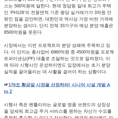
스는 500억원에 달한다. 현재 청담동 일대 최고가 주택
인 ‘PH129’의 전용면적 기준 평당 실거래가가 3억원 안
팎인 점을 감안하면, 대한민국 역사상 가장 비싼 가격에
분양하는 셈이다. 단지 전체 33가구의 예상 분양 매출은
8500억원을 웃돈다.
시장에서는 이번 프로젝트의 분양 성패에 주목하고 있
다. 이 단지는 총사업비 6960억원 중 4500억원을 프로젝
트파이낸싱(PF) 대출로 조달하는 것으로 알려졌다. 이
에 따라 시행사인 은성하이엔드 입장에서는 초기 분양
실적을 끌어올리는 데 사활을 걸어야 하는 상황이다.
☞
170
조
황금알
시장을
선점하라!
시니어
시설
개발 A
to Z
시행사 측은 벤틀리라는 글로벌 명품 브랜드의 상징성
을 앞세워 최고급 주거 서비스를 원하는 자산가 수요를
충분히 흡수할 수 있다고 자신한다. 영국의 하이엔드 자