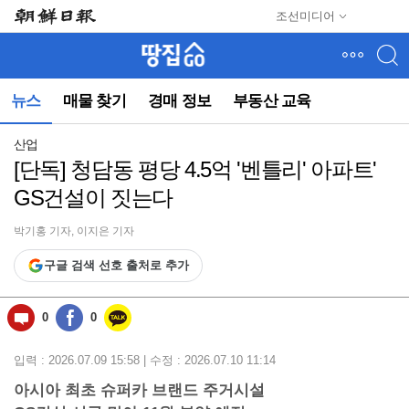
메
조선미디어
뉴
건
너
뛰
뉴스
매물 찾기
경매 정보
부동산 교육
기
(컨
텐
산업
츠
[단독] 청담동 평당 4.5억 '벤틀리' 아파트'
영
GS건설이 짓는다
역
으
로
박기홍 기자, 이지은 기자
바
구글 검색 선호 출처로 추가
로
이
동)
0
0
입력 : 2026.07.09 15:58 | 수정 : 2026.07.10 11:14
아시아 최초 슈퍼카 브랜드 주거시설