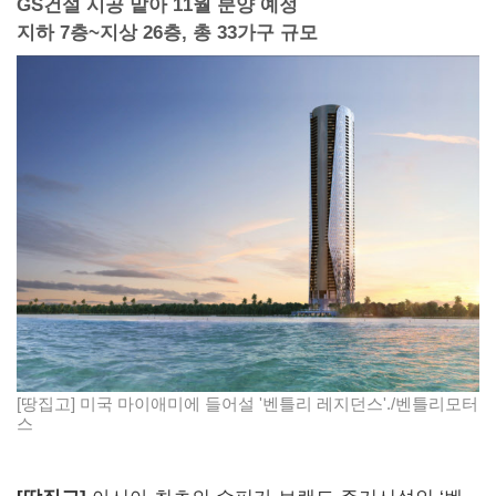
GS건설 시공 맡아 11월 분양 예정
지하 7층~지상 26층, 총 33가구 규모
[땅집고] 미국 마이애미에 들어설 '벤틀리 레지던스'./벤틀리모터
스