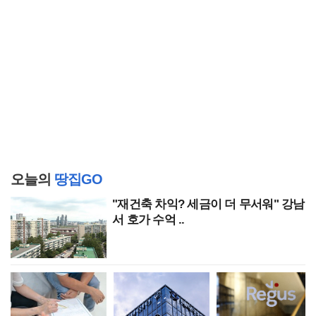
오늘의
땅집GO
"재건축 차익? 세금이 더 무서워" 강남
서 호가 수억 ..