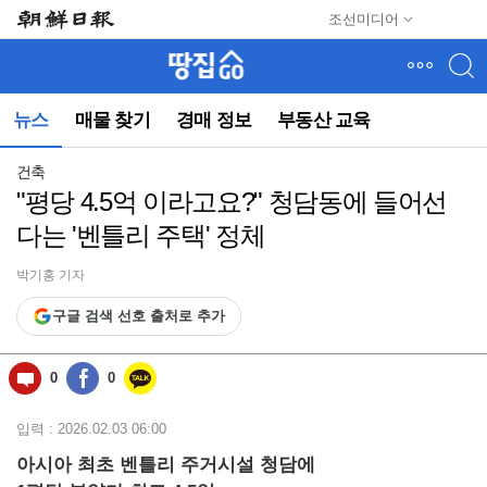
메
조선미디어
뉴
건
너
뛰
뉴스
매물 찾기
경매 정보
부동산 교육
기
(컨
텐
건축
츠
"평당 4.5억 이라고요?" 청담동에 들어선
영
다는 '벤틀리 주택' 정체
역
으
로
박기홍 기자
바
구글 검색 선호 출처로 추가
로
이
동)
0
0
입력 : 2026.02.03 06:00
아시아 최초 벤틀리 주거시설 청담에