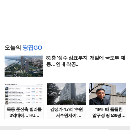
오늘의
땅집GO
81층 '성수 삼표부지' 개발에 국토부 제
동…연내 착공..
목동 준신축 빌라를
감정가 4.7억 '수원
"IMF 때 줍줍한
3억대에…'HUG
서수원자이'
압구정 땅 526평의
말소확약' 서울 빌..
낙찰가는?
위엄" 이수만, 100..
땅집고옥..