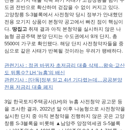
전용 모기지 대출 약속 파기 사태가 고양창릉을 넘어 수
도권 전반으로 확산하며 걷잡을 수 없이 커지고 있다.
고양창릉 S-3블록에서 사전청약 당시 정부가 안내했던
전용 모기지 상품이 본청약 공고에서 빠진 점이 핵심이
다.
땅집고
취재 결과 아직 본청약을 실시하지 않은 나
눔형 공공주택 분양 단지는 수도권에서 9개 단지, 총
5500여 가구로 확인됐다. 해당 단지 사전청약자들을 중
심으로 같은 사태가 반복될 것이라는 우려가 팽배하다.
관련기사 : 정권 바뀌자 초저금리 대출 삭제…왕숙·교산
도 뒤통수? LH '뉴홈'의 배신
관련기사 : [단독]정부 믿고 4년 기다렸는데…공공분양
전용 저금리 대출 폐지
3일 한국토지주택공사(LH)와 뉴홈 사전청약 공고문 등
을 조사한 결과, 2022년 말 이후 나눔형으로 사전청약을
실시한 단지 중 아직 본청약을 진행하지 않은 곳은 고양
창릉 S-3블록을 비롯해 ▲남양주 양정역세권 S-5블록