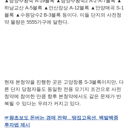
▲남양주왕숙 A-19블록 ▲남양주왕숙2 A-2·A-7블록 ▲
하남교산 A-5블록 ▲안산장상 A-12블록 ▲안양매곡 S-1
블록 ▲수원당수2 B-3블록 등이다. 이들 단지의 사전청
약 물량은 5555가구에 달한다.
현재 본청약을 진행한 곳은 고양창릉 S-3블록이지만, 다
른 단지 당첨자들도 동일한 전용 모기지 조건으로 사전
청약에 참여한 만큼 향후 본청약에서도 같은 문제가 반
복될 수 있다는 우려가 커지고 있다.
☞
왕초보도
돈버는
경매
전략…땅집고옥션
,
백발백중
투자법
제시