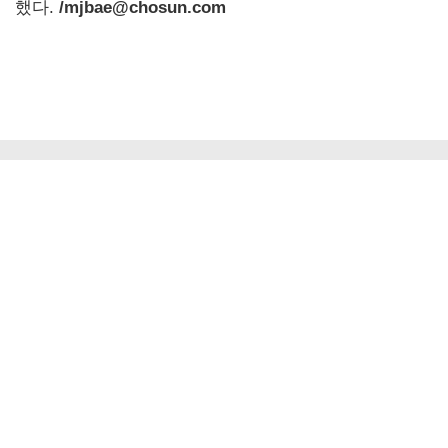
했다.
/mjbae@chosun.com