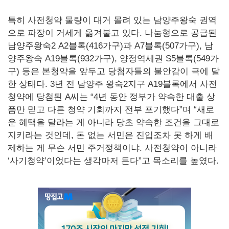
특히 사전청약 물량이 대거 몰려 있는 남양주왕숙 권역
으로 파장이 거세게 옮겨붙고 있다. 나눔형으로 공급된
남양주왕숙2 A2블록(416가구)과 A7블록(507가구), 남
양주왕숙 A19블록(932가구), 양정역세권 S5블록(549가
구) 등은 본청약을 앞두고 당첨자들의 불안감이 극에 달
한 상태다. 3년 전 남양주 왕숙2지구 A19블록에서 사전
청약에 당첨된 A씨는 “4년 동안 정부가 약속한 대출 상
품만 믿고 다른 청약 기회까지 전부 포기했다”며 “새로
운 혜택을 달라는 게 아니라 당초 약속한 조건을 그대로
지키라는 것인데, 돈 없는 서민은 진입조차 못 하게 배
제하는 게 무슨 서민 주거정책이냐. 사전청약이 아니라
‘사기청약’이었다는 생각마저 든다”고 목소리를 높였다.