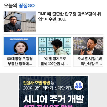
오늘의
땅집GO
"IMF 때 줍줍한 압구정 땅 526평의 위
엄" 이수만, 100..
李 대통령 초강경
"이젠 경기도도
오세훈 시장, "與
부동산 정책에…
월세 100만원 시대"
적반하장 도
추미애 '경기도 재..
정부發 전세종말..
넘었다" 반박한
이유는