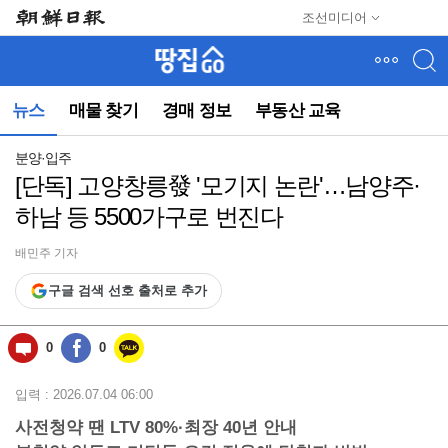
메
조선미디어
뉴
건
너
뛰
뉴스
매물 찾기
경매 정보
부동산 교육
기
(컨
텐
분양·입주
츠
[단독] 고양창릉發 '모기지 논란'…남양주·
영
하남 등 5500가구로 번진다
역
으
로
배민주 기자
바
구글 검색 선호 출처로 추가
로
이
동)
0
0
입력 : 2026.07.04 06:00
사전청약 땐 LTV 80%·최장 40년 안내