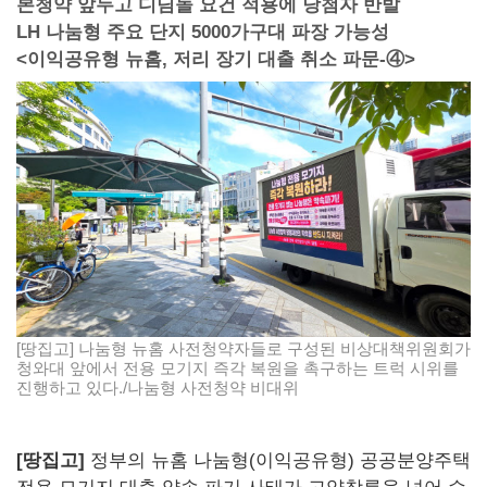
본청약 앞두고 디딤돌 요건 적용에 당첨자 반발
LH 나눔형 주요 단지 5000가구대 파장 가능성
<이익공유형 뉴홈, 저리 장기 대출 취소 파문-④>
[땅집고] 나눔형 뉴홈 사전청약자들로 구성된 비상대책위원회가
청와대 앞에서 전용 모기지 즉각 복원을 촉구하는 트럭 시위를
진행하고 있다./나눔형 사전청약 비대위
[땅집고]
정부의 뉴홈 나눔형(이익공유형) 공공분양주택