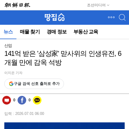
메
조선미디어
뉴
건
너
뛰
뉴스
매물 찾기
경매 정보
부동산 교육
기
(컨
텐
산업
츠
141억 받은 '삼성家' 맏사위의 인생유전, 6
영
개월 만에 감옥 석방
역
으
로
이지은 기자
바
구글 검색 선호 출처로 추가
로
이
동)
0
0
입력 : 2026.07.01 06:00