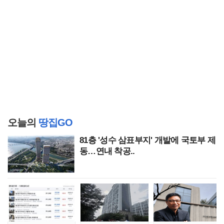
오늘의
땅집GO
81층 '성수 삼표부지' 개발에 국토부 제
동…연내 착공..