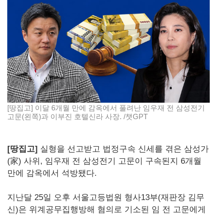
[땅집고] 이달 6개월 만에 감옥에서 풀려난 임우재 전 삼성전기
고문(왼쪽)과 이부진 호텔신라 사장. /챗GPT
[땅집고]
실형을 선고받고 법정구속 신세를 겪은 삼성가
(家) 사위, 임우재 전 삼성전기 고문이 구속된지 6개월
만에 감옥에서 석방됐다.
지난달 25일 오후 서울고등법원 형사13부(재판장 김무
신)은 위계공무집행방해 혐의로 기소된 임 전 고문에게