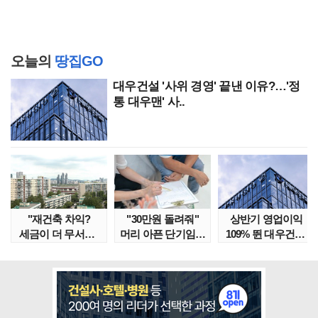
오늘의
땅집GO
대우건설 '사위 경영' 끝낸 이유?…'정
통 대우맨' 사..
"재건축 차익?
"30만원 돌려줘"
상반기 영업이익
세금이 더 무서워"
머리 아픈 단기임대
109% 뛴 대우건설,
강남서 호가 수억 ..
보증금 분쟁 막..
주가는 '고점 대..