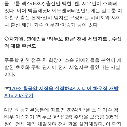
돌 그룹 엑소(EXO) 출신인 백현, 첸, 시우민이 소속돼
있다. 이어 빅플래닛메이드엔터테인먼트에는 걸그룹 여
자친구 출신 은하·신비·엄지로 구성하는 비비지와 샤이
니 출신 태민, 가수 이무진·이승기 등이 있다.
◇차가원, 연예인들 ‘라누보 한남’ 전세 세입자로…수십
억 대출 주선도
주목할 만한 점은 차 회장이 소속 연예인들을 본인이 개
발한 초호화 주택 단지에 전세 세입자로 들였다는 사실
이다.
☞
170
조
황금알
시장을
선점하라!
시니어
하우징
개발
A to Z
배우기
대법원 등기부등본에 따르면 2024년 7월 소속 가수 겸
배우 이승기가 ‘라누보 한남’ 2층 주택을 보증금 105억
원에 전세 계약 체결하며 전세권을 설정해뒀다. 이 단지