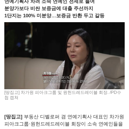
연예기획사 차려 소속 연예인 전세로 들여
분양가보다 비싼 보증금에 대출 주선까지
1단지는 100% 미분양…보증금 반환 두고 갈등
[땅집고] 차가원 피아크그룹 및 원헌드레드레이블 회장. /PD수
첩 캡쳐
[땅집고]
부동산 디벨로퍼 겸 연예기획사 대표인 차가원
피아크그룹·원헌드레드레이블 회장이 소속 연예인들을