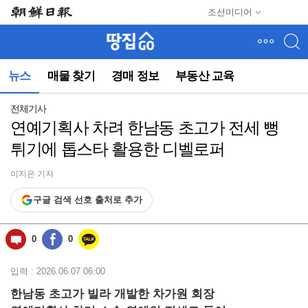
메
조선미디어
뉴
건
너
뛰
뉴스
매물 찾기
경매 정보
부동산 교육
기
(컨
텐
전체기사
츠
연예기획사 차려 한남동 초고가 전세 뻥
영
튀기에 톱스타 활용한 디벨로퍼
역
으
로
이지은 기자
바
구글 검색 선호 출처로 추가
로
이
동)
0
0
입력 : 2026.06.07 06:00
한남동 초고가 빌라 개발한 차가원 회장