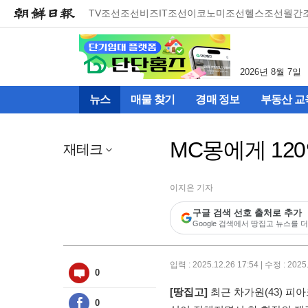
메
TV조선
조선비즈
IT조선
이코노미조선
헬스조선
월간
뉴
건
너
뛰
2026년 8월 7일
기
(컨
뉴스
매물 찾기
경매 정보
부동산 교
텐
츠
영
MC몽에게 12
역
재테크
으
로
바
이지은 기자
로
구글 검색 선호 출처로 추가
이
Google 검색에서 땅집고 뉴스를 더
동)
입력 : 2025.12.26 17:54 | 수정 : 2025
0
[땅집고]
최근 차가원(43) 피
0