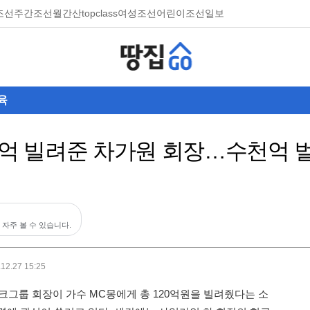
조선
주간조선
월간산
topclass
여성조선
어린이조선일보
육
0억 빌려준 차가원 회장…수천억 
 자주 볼 수 있습니다.
.12.27 15:25
아크그룹 회장이 가수 MC몽에게 총 120억원을 빌려줬다는 소