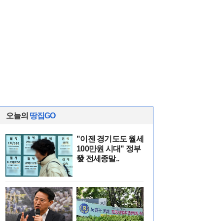
오늘의
땅집GO
"이젠 경기도도 월세
100만원 시대" 정부
發 전세종말..