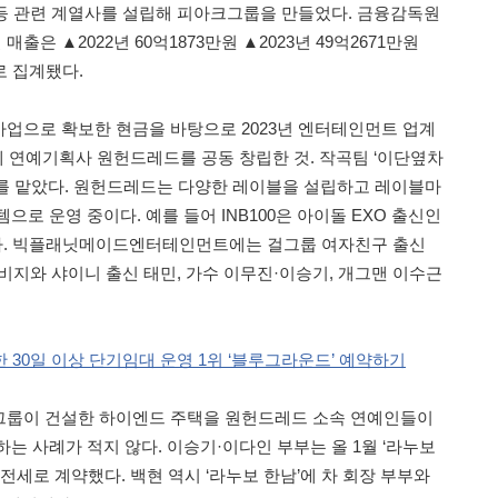
 등 관련 계열사를 설립해 피아크그룹을 만들었다. 금융감독원
은 ▲2022년 60억1873만원 ▲2023년 49억2671만원
으로 집계됐다.
업으로 확보한 현금을 바탕으로 2023년 엔터테인먼트 업계
께 연예기획사 원헌드레드를 공동 창립한 것. 작곡팀 ‘이단옆차
를 맡았다. 원헌드레드는 다양한 레이블을 설립하고 레이블마
으로 운영 중이다. 예를 들어 INB100은 아이돌 EXO 출신인
있다. 빅플래닛메이드엔터테인먼트에는 걸그룹 여자친구 출신
비지와 샤이니 출신 태민, 가수 이무진·이승기, 개그맨 이수근
30일 이상 단기임대 운영 1위 ‘블루그라운드’ 예약하기
그룹이 건설한 하이엔드 주택을 원헌드레드 소속 연예인들이
는 사례가 적지 않다. 이승기·이다인 부부는 올 1월 ‘라누보
 전세로 계약했다. 백현 역시 ‘라누보 한남’에 차 회장 부부와