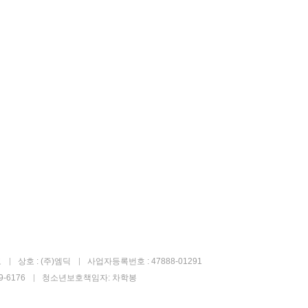
고
상호 : (주)엠딕
사업자등록번호 : 47888-01291
-6176
청소년보호책임자: 차학봉