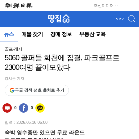
메
조선미디어
뉴
건
너
뛰
뉴스
매물 찾기
경매 정보
부동산 교육
기
(컨
텐
골프·레저
츠
5060 골퍼들 화천에 집결, 파크골프로
영
2300여명 끌어모았다
역
으
로
강시온 기자
바
구글 검색 선호 출처로 추가
로
이
동)
0
0
입력 : 2026.05.16 06:00
숙박 영수증만 있으면 무료 라운드