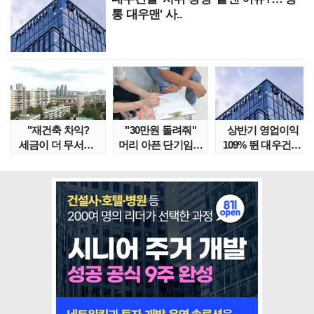
통 대우맨' 사..
"재건축 차익?
"30만원 돌려줘"
상반기 영업이익
세금이 더 무서워"
머리 아픈 단기임대
109% 뛴 대우건설,
강남서 호가 수억 ..
보증금 분쟁 막..
주가는 '고점 대..