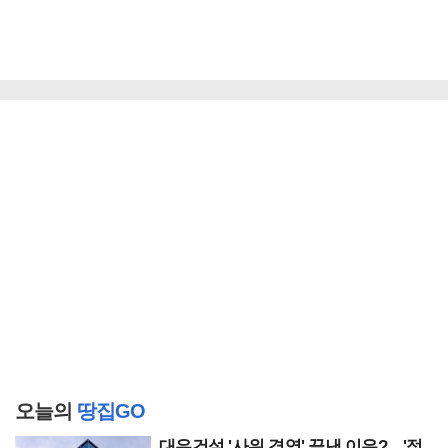
오늘의
땅집GO
대우건설 '사위 경영' 끝낸 이유?…'정