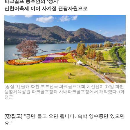
파크골프 동호인의 ‘성지’
산천어축제 이어 사계절 관광자원으로
[땅집고] 올해 화천 부부전국 파크골프대회 예선전이 12일 화천
생활체육공원 파크골프장과 사내파크골프장에서 개막했다. /화
천군
[땅집고]
“공만 들고 오면 됩니다. 숙박 영수증만 있으면
요.”