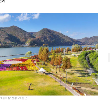
번에”
크골프장' 전경. /화천군