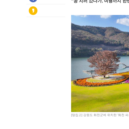
“공 치러 갔다가, 여행까지 한
[땅집고] 강원도 화천군에 위치한 '화천 파