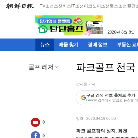
메
TV조선
조선비즈
IT조선
이코노미조선
헬스조선
월간
뉴
건
너
뛰
2026년 8월 8일
기
(컨
뉴스
매물 찾기
경매 정보
부동산 교
텐
츠
영
파크골프 천국 
역
골프·레저
으
로
바
강시온 기자
로
구글 검색 선호 출처로 추가
이
Google 검색에서 땅집고 뉴스를 더
동)
입력 : 2026.04.19 06:00
0
파크 골프장의 성지, 화천
0