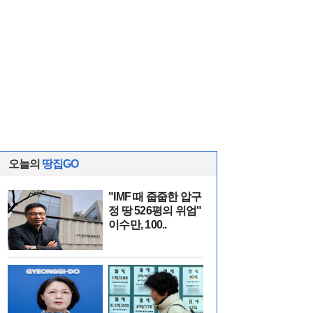
오늘의
땅집GO
"IMF 때 줍줍한 압구
정 땅 526평의 위엄"
이수만, 100..