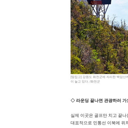
[땅집고] 강원도 화천군에 자리한 백암산
이 늘고 있다. /화천군
◇ 라운딩 끝나면 관광하러 가
실제 이곳은 골프만 치고 끝나
대표적으로 민통선 이북에 위치한