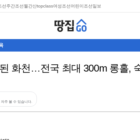
조선
주간조선
월간산
topclass
여성조선
어린이조선일보
육
된 화천…전국 최대 300m 롱홀,
 자주 볼 수 있습니다.