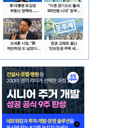
李 대통령 초강경
"이젠 경기도도 월세
부동산 정책에…
100만원 시대" 정부發
추미애 '경기도 재..
전세종말..
오세훈 시장, "與
정권 교체로 끝난
적반하장 도 넘었다"
'진보정권 주택 세금
반박한 이유는
폭탄'