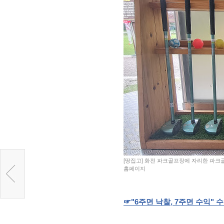
[땅집고] 화전 파크골프장에 자리한 파크
홈페이지
☞
"6
주면
낙찰
, 7
주면
수익
"
수