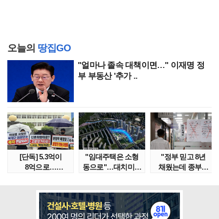
오늘의
땅집GO
"얼마나 졸속 대책이면…" 이재명 정
부 부동산 '추가 ..
[단독] 5.3억이
"임대주택은 소형
"정부 믿고 8년
8억으로…
동으로"…대치미도
채웠는데 종부세
성남복정2지구
'꼼수 소셜믹스'..
수천만원 뛰어"
본청약 분..
임대..