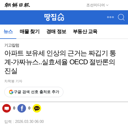
메
조선미디어
뉴
건
너
뛰
뉴스
매물 찾기
경매 정보
부동산 교육
기
(컨
텐
기고칼럼
츠
아파트 보유세 인상의 근거는 짜깁기 통
영
계-가짜뉴스..실효세율 OECD 절반론의
역
으
진실
로
바
차학봉 기자
로
이
구글 검색 선호 출처로 추가
동)
0
0
입력 : 2026.03.30 06:00