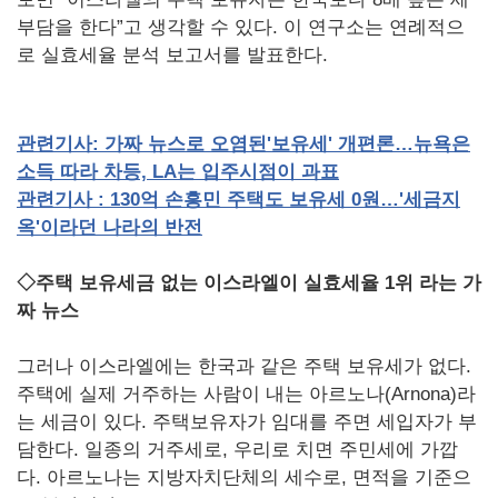
부담을 한다”고 생각할 수 있다. 이 연구소는 연례적으
로 실효세율 분석 보고서를 발표한다.
관련기사:
가짜
뉴스로
오염된'
보유세'
개편론…뉴욕은
소득
따라
차등, LA
는
입주시점이
과표
관련기사 : 130
억
손흥민
주택도
보유세 0
원…'
세금지
옥'
이라던
나라의
반전
◇주택 보유세금 없는 이스라엘이 실효세율 1위 라는 가
짜 뉴스
그러나 이스라엘에는 한국과 같은 주택 보유세가 없다.
주택에 실제 거주하는 사람이 내는 아르노나(Arnona)라
는 세금이 있다. 주택보유자가 임대를 주면 세입자가 부
담한다. 일종의 거주세로, 우리로 치면 주민세에 가깝
다. 아르노나는 지방자치단체의 세수로, 면적을 기준으