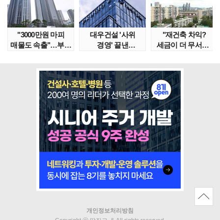
"3000만원 마피
대우건설 '사위
"재건축 차익?
매물도 속출"…부산
경영' 끝낸
세금이 더 무서워"
대단지서도 잔금..
이유?…'정통
강남서 호가 수억 ..
대우맨' 사..
개인정보처리방침