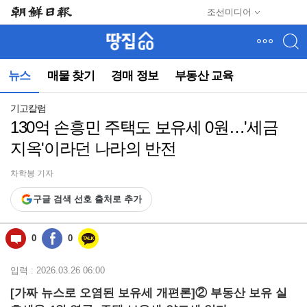
메
조선미디어
뉴
건
너
뛰
뉴스
매물 찾기
경매 정보
부동산 교육
기
(컨
텐
기고칼럼
츠
130억 손흥민 주택도 보유세 0원…'세금
영
지옥'이라던 나라의 반전
역
으
로
차학봉 기자
바
구글 검색 선호 출처로 추가
로
이
동)
0
0
입력 : 2026.03.26 06:00
[
가짜 뉴스로 오염된 보유세 개편론]② 부동산 보유 실