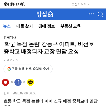
메
조선미디어
뉴
건
너
뛰
뉴스
매물 찾기
경매 정보
부동산 교육
기
(컨
텐
전체기사
츠
'학군 독점 논란' 강동구 아파트, 비선호
영
중학교 배정되자 교장 면담 요청
역
으
로
이승우 기자
바
구글 검색 선호 출처로 추가
로
이
동)
0
0
입력 : 2026.02.09 06:00
초등 학군 독점 논란에 이어 신규 배정 중학교에 면담