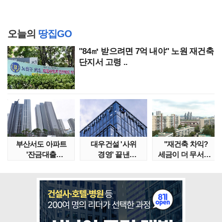
오늘의
땅집GO
"84㎡ 받으려면 7억 내야" 노원 재건축
단지서 고령 ..
부산서도 아파트
대우건설 '사위
"재건축 차익?
'잔금대출
경영' 끝낸
세금이 더 무서워"
대란'…"대통령
이유?…'정통
강남서 호가 수억 ..
특별 지시..
대우맨' 사..