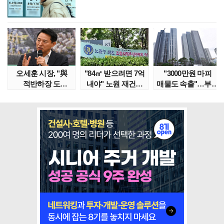
오세훈 시장, "與
"84㎡ 받으려면 7억
"3000만원 마피
적반하장 도
내야" 노원 재건축
매물도 속출"…부산
넘었다" 반박한
단지서 고령 ..
대단지서도 잔금..
이유는