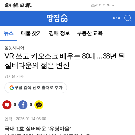
메
조선미디어
뉴
건
너
뛰
뉴스
매물 찾기
경매 정보
부동산 교육
기
(컨
텐
올댓시니어
츠
VR 쓰고 키오스크 배우는 80대…38년 된
영
실버타운의 젊은 변신
역
으
로
강시온 기자
바
구글 검색 선호 출처로 추가
로
이
동)
0
0
입력 : 2026.01.14 06:00
국내 1호 실버타운 ‘유당마을’