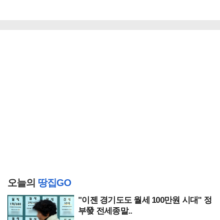
오늘의
땅집GO
"이젠 경기도도 월세 100만원 시대" 정
부發 전세종말..