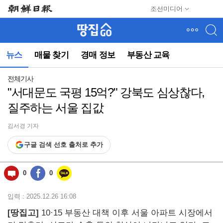
메
조선미디어
뉴
건
너
뛰
뉴스
매물 찾기
경매 정보
부동산 교육
기
(컨
텐
전체기사
츠
"서대문도 국평 15억?" 강북도 심상찮다,
영
질주하는 서울 집값
역
으
로
김서경 기자
바
구글 검색 선호 출처로 추가
로
이
동)
0
0
입력 : 2025.12.26 16:08
[땅집고]
10·15 부동산 대책 이후 서울 아파트 시장에서