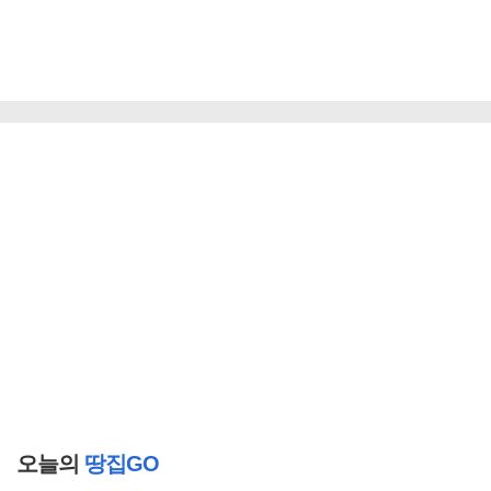
오늘의
땅집GO