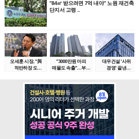
"84㎡ 받으려면 7억 내야" 노원 재건축
단지서 고령 ..
오세훈 시장, "與
"3000만원 마피
대우건설 '사위
적반하장 도
매물도 속출"…부산
경영' 끝낸
넘었다" 반박한
대단지서도 잔금..
이유?…'정통
이유는
대우맨' 사..