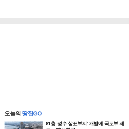
오늘의
땅집GO
81층 '성수 삼표부지' 개발에 국토부 제