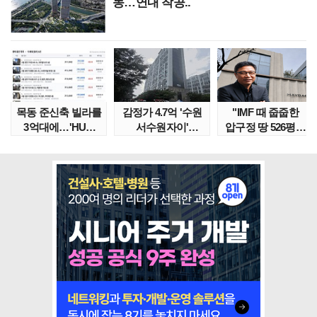
동…연내 착공..
목동 준신축 빌라를
감정가 4.7억 '수원
"IMF 때 줍줍한
3억대에…'HUG
서수원자이'
압구정 땅 526평의
말소확약' 서울 빌..
낙찰가는?
위엄" 이수만, 100..
땅집고옥..