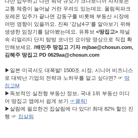
다만 입주하고 나면 워낙 규모가 크다보니까 자차로는
교통 체증이 늘어날 거란 우려도 있는데요. 올림픽파크
포레온 입주가 끝나면 강동구를 비롯해 부동산 시장에
어떤 영향이 있을까요. 진짜 ‘강남4구’를 알아보기 위해
생생한 임장기를 담아봤는데요. 유튜브
<땅집고>
채널
속 리얼리티 단지 탐방 코너인 요이땅 영상으로 직접 확
인해보세요.
/
배민주 땅집고 기자 mjbae@chosun.com,
김혜주 땅집고 PD 0629aa@chosun.com
▶일본·미국서도 대폭발! 1500조 시장, 시니어 비즈니스
로 대박난 기업의 전략과 노하우를 알고 싶다면? ☞
땅
집고M
▶독보적인 실전형 부동산 정보, 국내 1위 부동산 미디
어 땅집고 앱에서 쉽게 보기
☞
클릭!
▶살림에 필요한건 집살림에 다 있다! 최대 82% 할인 진
행 ☞
집살림