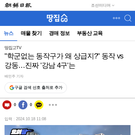
메
조선미디어
뉴
건
너
뛰
뉴스
매물 찾기
경매 정보
부동산 교육
기
(컨
텐
땅집고TV
츠
"학군없는 동작구가 왜 상급지?" 동작 vs
영
강동…진짜 '강남 4구'는
역
으
로
배민주 기자
바
구글 검색 선호 출처로 추가
로
이
동)
0
0
입력 : 2024.10.18 11:08