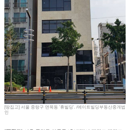
[땅집고] 서울 중랑구 면목동 '휴빌딩'. /에이트빌딩부동산중개법
인