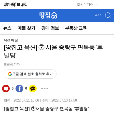
메
조선미디어
뉴
건
너
뛰
뉴스
매물 찾기
경매 정보
부동산 교육
기
(컨
텐
옥션 매물
츠
[땅집고 옥션] ⑦ 서울 중랑구 면목동 '휴
영
빌딩'
역
으
로
전현희 기자
바
구글 검색 선호 출처로 추가
로
이
동)
0
0
입력 : 2022.07.11 18:06 | 수정 : 2022.07.13 17:58
[땅집고 옥션] ⑦서울 중랑구 면목동 '휴빌딩'