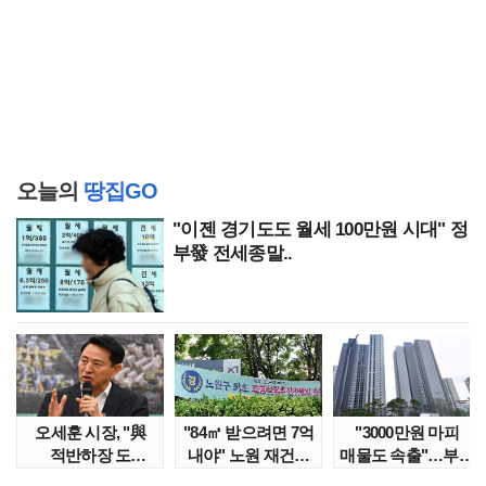
오늘의
땅집GO
"이젠 경기도도 월세 100만원 시대" 정
부發 전세종말..
오세훈 시장, "與
"84㎡ 받으려면 7억
"3000만원 마피
적반하장 도
내야" 노원 재건축
매물도 속출"…부산
넘었다" 반박한
단지서 고령 ..
대단지서도 잔금..