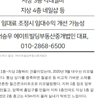
이스에스 빌딩'. /에이트빌딩부동산중개법인
하 1층~지상 2층짜리 건물이었는데, 2020년 9월 대수선 리모델
했다. 통상 상가를 증축하면 철골조 등 비교적 가벼운 소재를
튼한 철근콘크리트조로 리모델링했다. 지하 1층 점포 앞부
만들고, 앞쪽에 출입구를 만들어 지하 1층인데도 지상 1층 같
였던 2층 층고는 4.5m까지 올려 실내가 탁트인 느낌이다.