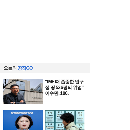
오늘의
땅집GO
"IMF 때 줍줍한 압구
정 땅 526평의 위엄"
이수만, 100..