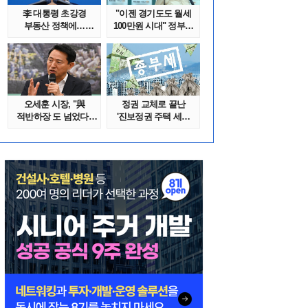
李 대통령 초강경
"이젠 경기도도 월세
부동산 정책에…
100만원 시대" 정부發
추미애 '경기도 재..
전세종말..
오세훈 시장, "與
정권 교체로 끝난
적반하장 도 넘었다"
'진보정권 주택 세금
반박한 이유는
폭탄'