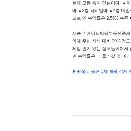
현재 모든 층이 만실이다. ▲지
바 ▲3층 칵테일바 ▲4층 네일샵
으로 연 수익률은 2.56% 수준
서승우 에이트빌딩부동산중개법
약해 주변 시세 대비 20% 정
제법 인기 있는 점포들이어서
면 수익률은 더 올라갈 것”이라
▶땅집고 옥션 1차 매물 전체 