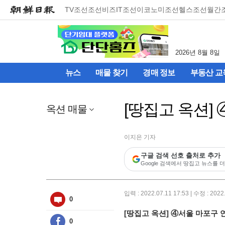
메
TV조선
조선비즈
IT조선
이코노미조선
헬스조선
월간
뉴
건
너
뛰
2026년 8월 8일
기
(컨
뉴스
매물 찾기
경매 정보
부동산 교
텐
츠
영
[땅집고 옥션]
역
옥션 매물
으
로
바
이지은 기자
로
구글 검색 선호 출처로 추가
이
Google 검색에서 땅집고 뉴스를 더
동)
입력 : 2022.07.11 17:53 | 수정 : 2022
0
[땅집고 옥션] ④서울 마포구 
0