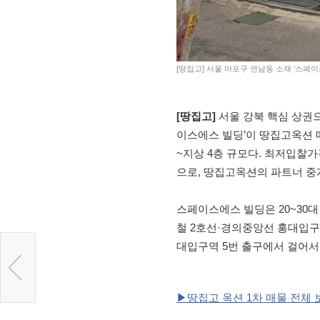
[땅집고] 서울 마포구 연남동 소재 '스페
[땅집고]
서울 강북 핵심 상권
이스에스 빌딩’이 땅집고옥션 매물
~지상 4층 규모다. 최저입찰
으로, 땅집고옥션의 파트너 
스페이스에스 빌딩은 20~30
철 2호선·경의중앙선 홍대입구
대입구역 5번 출구에서 걸어서
▶땅집고 옥션 1차 매물 전체 